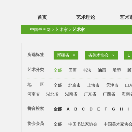
首页
艺术理论
艺术
中国书画网
>
艺术家
>
艺术家
所选标签
|
新疆省
×
省美术协会
×
L
艺术分类
|
全部
国画
书法
油画
雕塑
版
地 区
|
全部
北京市
上海市
天津市
山
河南省
湖北省
湖南省
广东省
广西省
海南
拼音检索
|
全部
A
B
C
D
E
F
G
H
I
协会会员
|
全部
中国书法家协会
中国美术家协