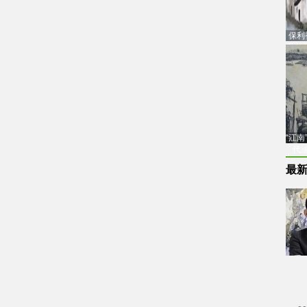
保利
品估
“江
代
最