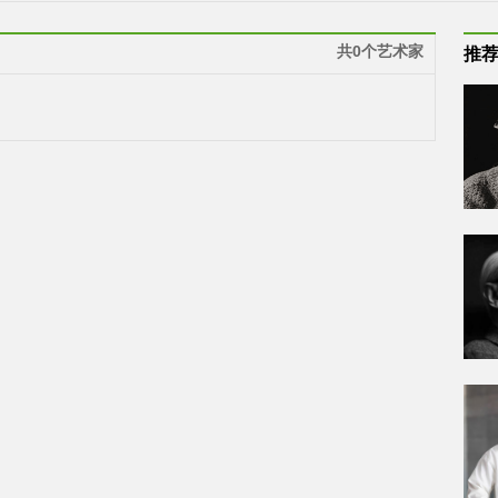
共0个艺术家
推