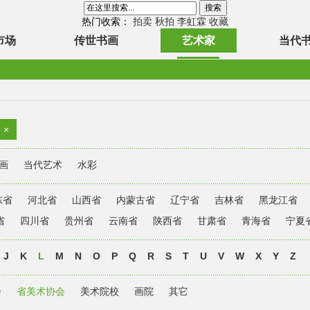
热门收索：
拍卖
秋拍
李虹霖
收藏
市场
传世书画
艺术家
当代
×
画
当代艺术
水彩
东省
河北省
山西省
内蒙古省
辽宁省
吉林省
黑龙江省
省
四川省
贵州省
云南省
陕西省
甘肃省
青海省
宁夏
J
K
L
M
N
O
P
Q
R
S
T
U
V
W
X
Y
Z
会
省美术协会
美术院校
画院
其它