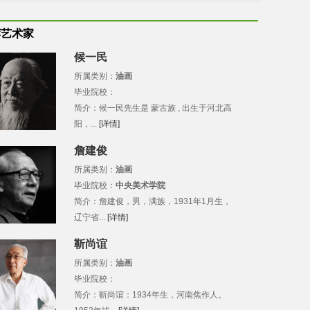
荐艺术家
候一民
所属类别：
油画
毕业院校：
简介：候一民先生是 蒙古族 , 出生于河北高
阳，...
[详情]
詹建俊
所属类别：
油画
毕业院校：
中央美术学院
简介：詹建俊，男，满族，1931年1月生，
辽宁省...
[详情]
靳尚谊
所属类别：
油画
毕业院校：
简介：靳尚谊：1934年生，河南焦作人。