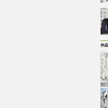
作
一道
通古