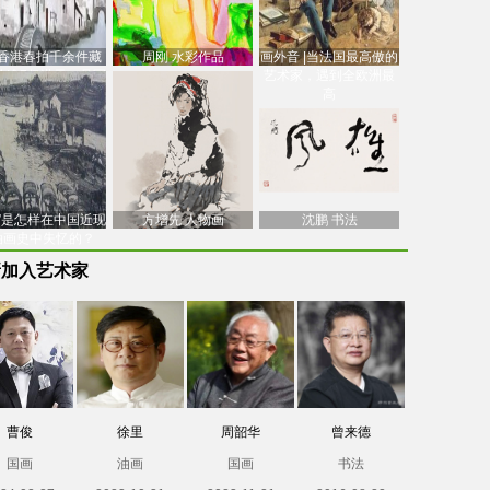
香港春拍千余件藏
周刚 水彩作品
画外音 |当法国最高傲的
价逾7亿港元，吴冠
艺术家，遇到全欧洲最
中
高
南”是怎样在中国近现
方增先 人物画
沈鹏 书法
油画史中失忆的？
新加入艺术家
曹俊
徐里
周韶华
曾来德
国画
油画
国画
书法