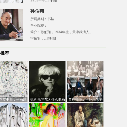
1953年毕...
[详情]
孙伯翔
所属类别：
书法
毕业院校：
简介：孙伯翔，1934年生，天津武清人。
字振羽，...
[详情]
品推荐
以贯中西，一画以
安迪·沃霍尔为什么要画
贾科梅蒂：一位现代主
今：吴冠中的绘画
芭比
义的“当代”艺术家
创