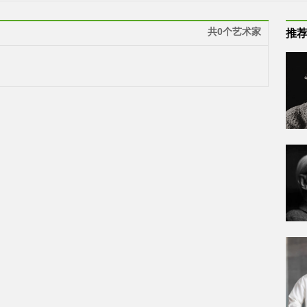
共0个艺术家
推