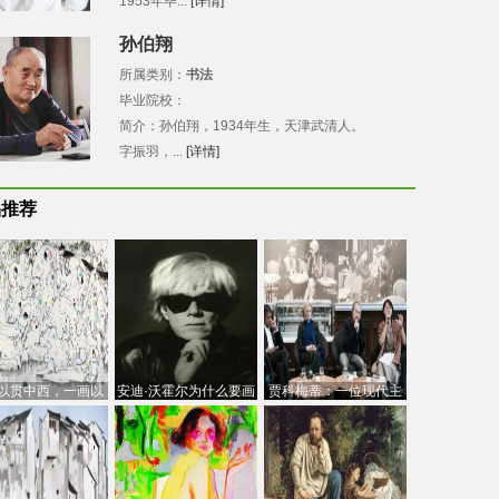
1953年毕...
[详情]
孙伯翔
所属类别：
书法
毕业院校：
简介：孙伯翔，1934年生，天津武清人。
字振羽，...
[详情]
品推荐
以贯中西，一画以
安迪·沃霍尔为什么要画
贾科梅蒂：一位现代主
今：吴冠中的绘画
芭比
义的“当代”艺术家
创