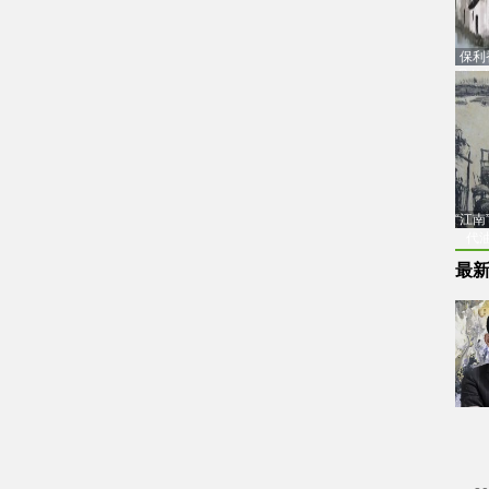
保利
品估
“江
代
最