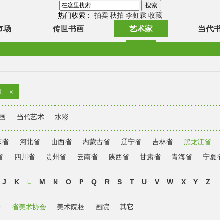
热门收索：
拍卖
秋拍
李虹霖
收藏
市场
传世书画
艺术家
当代
L
×
画
当代艺术
水彩
东省
河北省
山西省
内蒙古省
辽宁省
吉林省
黑龙江省
省
四川省
贵州省
云南省
陕西省
甘肃省
青海省
宁夏
J
K
L
M
N
O
P
Q
R
S
T
U
V
W
X
Y
Z
会
省美术协会
美术院校
画院
其它