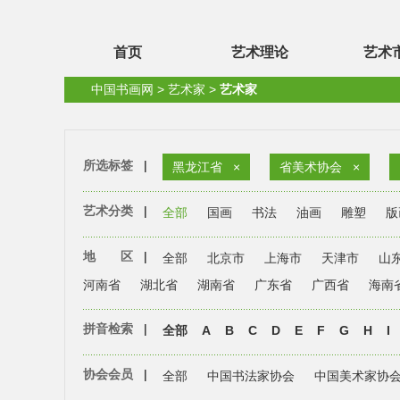
首页
艺术理论
艺术
中国书画网
>
艺术家
>
艺术家
所选标签
|
黑龙江省
×
省美术协会
×
艺术分类
|
全部
国画
书法
油画
雕塑
版
地 区
|
全部
北京市
上海市
天津市
山
河南省
湖北省
湖南省
广东省
广西省
海南
拼音检索
|
全部
A
B
C
D
E
F
G
H
I
协会会员
|
全部
中国书法家协会
中国美术家协