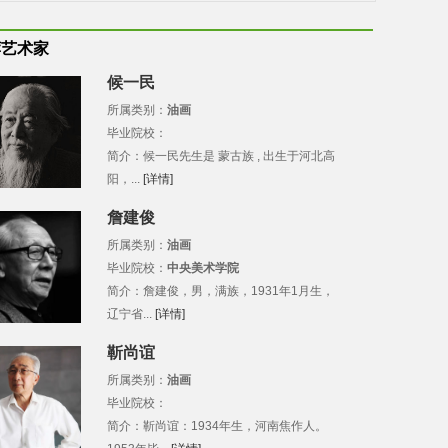
荐艺术家
候一民
所属类别：
油画
毕业院校：
简介：候一民先生是 蒙古族 , 出生于河北高
阳，...
[详情]
詹建俊
所属类别：
油画
毕业院校：
中央美术学院
简介：詹建俊，男，满族，1931年1月生，
辽宁省...
[详情]
靳尚谊
所属类别：
油画
毕业院校：
简介：靳尚谊：1934年生，河南焦作人。