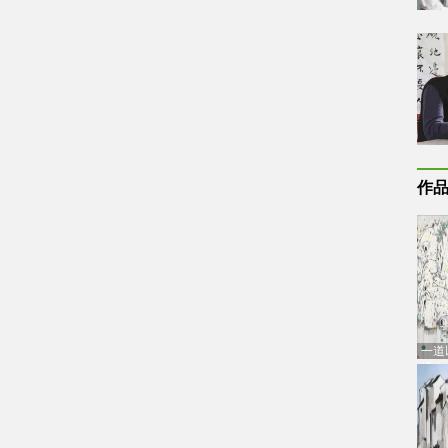
作
一道
通古