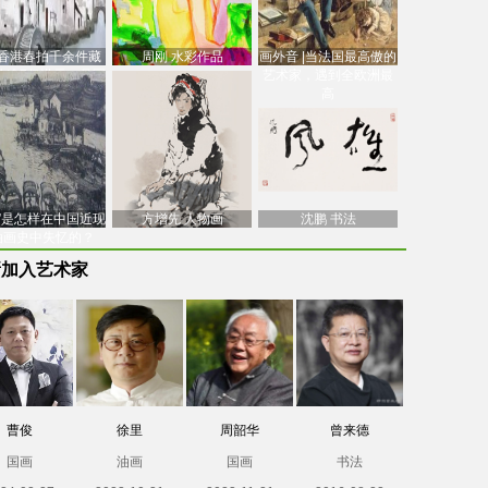
香港春拍千余件藏
周刚 水彩作品
画外音 |当法国最高傲的
价逾7亿港元，吴冠
艺术家，遇到全欧洲最
中
高
南”是怎样在中国近现
方增先 人物画
沈鹏 书法
油画史中失忆的？
新加入艺术家
曹俊
徐里
周韶华
曾来德
国画
油画
国画
书法