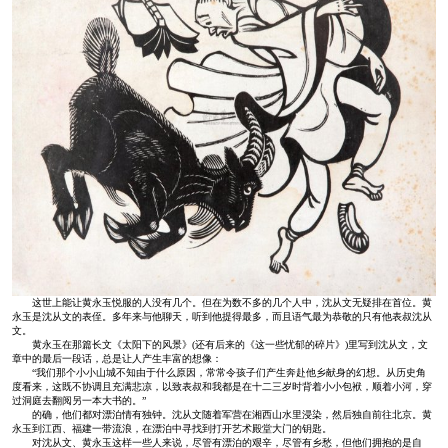
这世上能让黄永玉悦服的人没有几个。但在为数不多的几个人中，沈从文无疑排在首位。黄
永玉是沈从文的表侄。多年来与他聊天，听到他提得最多，而且语气最为恭敬的只有他表叔沈从
文。
黄永玉在那篇长文《太阳下的风景》(还有后来的《这一些忧郁的碎片》)里写到沈从文，文
章中的最后一段话，总是让人产生丰富的想像：
“我们那个小小山城不知由于什么原因，常常令孩子们产生奔赴他乡献身的幻想。从历史角
度看来，这既不协调且充满悲凉，以致表叔和我都是在十二三岁时背着小小包袱，顺着小河，穿
过洞庭去翻阅另一本大书的。”
的确，他们都对漂泊情有独钟。沈从文随着军营在湘西山水里浸染，然后独自前往北京。黄
永玉到江西、福建一带流浪，在漂泊中寻找到打开艺术殿堂大门的钥匙。
对沈从文、黄永玉这样一些人来说，尽管有漂泊的艰辛，尽管有乡愁，但他们拥抱的是自