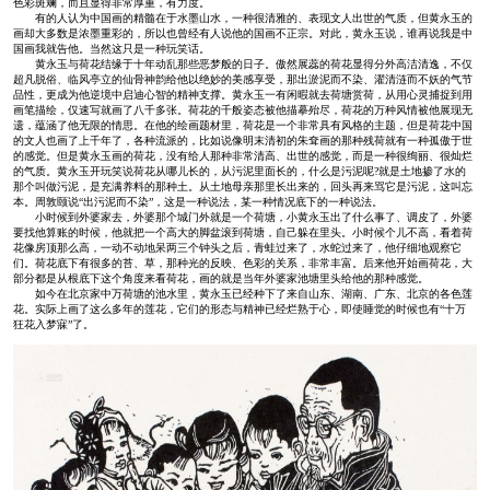
色彩斑斓，而且显得非常厚重，有力度。
有的人认为中国画的精髓在于水墨山水，一种很清雅的、表现文人出世的气质，但黄永玉的
画却大多数是浓墨重彩的，所以也曾经有人说他的国画不正宗。对此，黄永玉说，谁再说我是中
国画我就告他。当然这只是一种玩笑话。
黄永玉与荷花结缘于十年动乱那些恶梦般的日子。傲然展蕊的荷花显得分外高洁清逸，不仅
超凡脱俗、临风亭立的仙骨神韵给他以绝妙的美感享受，那出淤泥而不染、濯清涟而不妖的气节
品性，更成为他逆境中启迪心智的精神支撑。黄永玉一有闲暇就去荷塘赏荷，从用心灵捕捉到用
画笔描绘，仅速写就画了八千多张。荷花的千般姿态被他描摹殆尽，荷花的万种风情被他展现无
遗，蕴涵了他无限的情思。在他的绘画题材里，荷花是一个非常具有风格的主题，但是荷花中国
的文人也画了上千年了，各种流派的，比如说像明末清初的朱耷画的那种残荷就有一种孤傲于世
的感觉。但是黄永玉画的荷花，没有给人那种非常清高、出世的感觉，而是一种很绚丽、很灿烂
的气质。黄永玉开玩笑说荷花从哪儿长的，从污泥里面长的，什么是污泥呢?就是土地掺了水的
那个叫做污泥，是充满养料的那种土。从土地母亲那里长出来的，回头再来骂它是污泥，这叫忘
本。周敦颐说“出污泥而不染”，这是一种说法，某一种情况底下的一种说法。
小时候到外婆家去，外婆那个城门外就是一个荷塘，小黄永玉出了什么事了、调皮了，外婆
要找他算账的时候，他就把一个高大的脚盆滚到荷塘，自己躲在里头。小时候个儿不高，看着荷
花像房顶那么高，一动不动地呆两三个钟头之后，青蛙过来了，水蛇过来了，他仔细地观察它
们。荷花底下有很多的苔、草，那种光的反映、色彩的关系，非常丰富。后来他开始画荷花，大
部分都是从根底下这个角度来看荷花，画的就是当年外婆家池塘里头给他的那种感觉。
如今在北京家中万荷塘的池水里，黄永玉已经种下了来自山东、湖南、广东、北京的各色莲
花。实际上画了这么多年的莲花，它们的形态与精神已经烂熟于心，即使睡觉的时候也有“十万
狂花入梦寐”了。