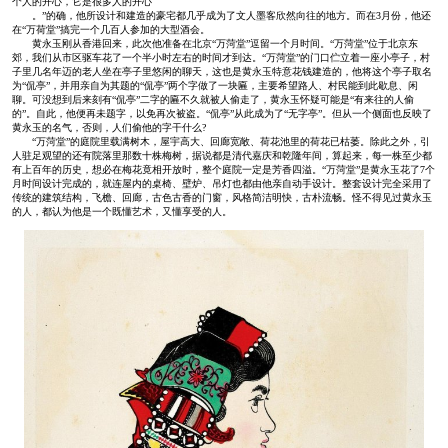
个人的开心，它是很多人的开心
。”的确，他所设计和建造的豪宅都几乎成为了文人墨客欣然向往的地方。而在3月份，他还
在“万荷堂”搞完一个几百人参加的大型酒会。
黄永玉刚从香港回来，此次他准备在北京“万菏堂”逗留一个月时间。“万菏堂”位于北京东
郊，我们从市区驱车花了一个半小时左右的时间才到达。“万菏堂”的门口伫立着一座小亭子，村
子里几名年迈的老人坐在亭子里悠闲的聊天，这也是黄永玉特意花钱建造的，他将这个亭子取名
为“侃亭”，并用亲自为其题的“侃亭”两个字做了一块匾，主要希望路人、村民能到此歇息、闲
聊。可没想到后来刻有“侃亭”二字的匾不久就被人偷走了，黄永玉怀疑可能是“有来往的人偷
的”。自此，他便再未题字，以免再次被盗。“侃亭”从此成为了“无字亭”。但从一个侧面也反映了
黄永玉的名气，否则，人们偷他的字干什么?
“万菏堂”的庭院里载满树木，屋宇高大、回廊宽敞、荷花池里的荷花已枯萎。除此之外，引
人驻足观望的还有院落里那数十株梅树，据说都是清代嘉庆和乾隆年间，算起来，每一株至少都
有上百年的历史，想必在梅花竟相开放时，整个庭院一定是芳香四溢。“万菏堂”是黄永玉花了7个
月时间设计完成的，就连屋内的桌椅、壁炉、吊灯也都由他亲自动手设计。整套设计完全采用了
传统的建筑结构，飞檐、回廊，古色古香的门窗，风格简洁明快，古朴流畅。怪不得见过黄永玉
的人，都认为他是一个既懂艺术，又懂享受的人。