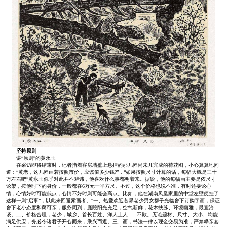
坚持原则
讲“原则”的黄永玉
在采访即将结束时，记者指着客房墙壁上悬挂的那几幅尚未几完成的荷花图，小心翼翼地问
道：“黄老，这几幅画若按照市价，应该值多少钱?”，“如果按照尺寸计算的话，每幅大概是三十
万左右吧”黄永玉似乎对此并不避讳，他喜欢什么事都明着来。据说，他的每幅画主要是依尺寸
论架，按他时下的身价，一般都在6万元一平方尺。不过，这个价格也说不准，有时还要论心
情，心情好时可能低点，心情不好时则可能会高点。比如，他在湖南凤凰家里的中堂左壁便挂了
这样一则“启事”，以此来回避索画者。“一、热爱欢迎各界老少男女群子光临舍下订购
字画
，保证
舍下老小态度和蔼可亲，服务周到，庭院阳光充足，空气新鲜，花木扶苏、环境幽雅，最宜洽
谈。二、价格合理，老少，城乡、首长百姓、洋人土人......不欺。无论题材、尺寸、大小、均能
满足供应，务必令诸君子开心而来，乘兴而返。三、画，书法一律以现金交易为准，严禁攀亲套