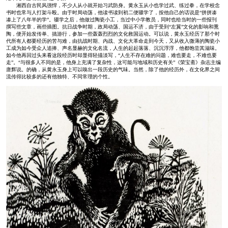
湘西自古民风强悍，不少人从小就开始习武防身。黄永玉从小也学过武、练过拳，在学校念
书时也常与人打架斗殴。由于时局动荡，他读书读到初二便辍学了，按他自己的话说是“拼拼凑
凑上了八年半的学”。辍学之后，他做过陶瓷小工，当过中小学教员，同时也给当时的一些报刊
撰写些文章，画些插图。抗日战争时期，政局动荡、国运不济，由于受到“左翼”文化的影响和熏
陶，便开始发传单、搞游行，参加一些轰轰烈烈的文化救国运动。可以说，黄永玉经历了那个时
代所有人都要经历的苦与难，由抗战时期、内战、文化大革命走到今天，又从收入微薄的陶瓷小
工成为如今受众人追捧、声名显赫的文化名流，人生的起起落落、沉沉浮浮，他都饱尝其滋味。
如今他再回过头来看这段经历时却显得轻描淡写，“人生不存在难的问题，难也要走，不难也要
走”。“与很多人不同的是，他身上充满了复杂性，这可能与地域和历史有关”《荣宝斋》杂志主编
唐辉说。的确，从黄永玉身上可以嗅出一段历史的气味。当然，除了他的经历外，在文化界之间
流传得比较多的还有他独特、不同常理的个性。