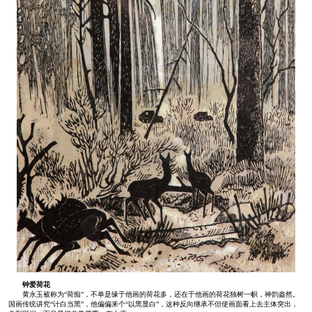
钟爱荷花
黄永玉被称为“荷痴”，不单是缘于他画的荷花多，还在于他画的荷花独树一帜，神韵盎然。
国画传统讲究“计白当黑”，他偏偏来个“以黑显白”，这种反向继承不但使画面看上去主体突出，