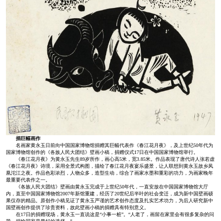
捐巨幅画作
名画家黄永玉日前向中国国家博物馆捐赠其巨幅代表作《春江花月夜》，及上世纪50年代为
国家博物馆创作的《各族人民大团结》壁画小稿，捐赠仪式17日在中国国家博物馆举行。
《春江花月夜》为黄永玉先生89岁所作，画心高5米，宽3.85米。作品表现了唐代诗人张若虚
《春江花月夜》诗境，采用全景式构图，描绘了春江花月夜宴乐盛景，让人联想到黄永玉故乡凤
凰沱江之夜。作品色彩浓烈，人物众多，造型生动，综合了画家水墨和重彩的功力，为画家晚年
最重要代表作之一。
《各族人民大团结》壁画由黄永玉完成于上世纪50年代，一直安放在中国国家博物馆大厅
内，直至中国国家博物馆2007年新馆重建，经历了20世纪后半叶的社会变迁，成为新中国壁画硕
果仅存的精品。原创作小稿见证了黄永玉严谨的艺术创作态度及扎实艺术功力，为后人研究新中
国壁画创作提供了珍贵资料，故此壁画小稿的捐赠具有特别意义。
在17日的捐赠现场，黄永玉一直说这是“小事一桩”。“人老了，画留在家里会有很多复杂的问