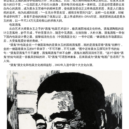
表达着正义感的真情令他感动万分，永世难忘。日后，他大画特画猫头鹰以资纪念。在黄永玉挨
批斗的日子里，一位花匠老人不怕引火烧身，坚持每天给他送来一束鲜花。正是这些普通群众发
自内心的真情，成为黄永玉苦难中的精神支撑，使他更加坚信正义终将战胜邪恶，美是人们最自
然的追求。他为此感到欣慰：“一生充分享受友谊，感情没有受到污染”。这样一位名画家，却被
李成举利用了，拿着不是他的画做了保真认证，盖上李成举的S--DNA印泥，就把那画说成是黄永
玉的画，以一平尺2.8万元卖给鞍山的求救大妈。
包装酒鬼
出自艺术大师黄永玉之手的“酒鬼”包装艺术设计，极具湘西地域文化特色。酒鬼酒陶瓶的设
计立意孤绝，妙手天成，平朴里显功力，随意中见洒脱，古拙别致，大朴大雅。酒鬼酒瓶一举创
下国内包装设计费之最。据黎福清先生在《中国酒器文化》一书中记载：“麻袋瓶在市场露面以
后，大受集瓶爱好者的青睐。”
“酒鬼”外包装盒在一个侧面装饰的是黄永玉的国画酒鬼图，画的是酒鬼背着“酒鬼”在醉行，
盒的一侧题着黄永玉的8个草体字：“不可不醉，不可太醉。”图中还有黄永玉撰写并手书的短
句：“酒鬼背酒鬼千斤不嫌赘，酒鬼喝酒鬼千杯不会醉，酒鬼出湘西涓涓传万里。”这3个描绘“酒
鬼”的短句就是一首极具韵味的诗，写“酒鬼”可谓形神兼备，后来因成为“酒鬼”电视广告语而广为
人知。
“酒鬼”酒文化和包装文化相得益彰，2002年入选中国十大文化白酒。