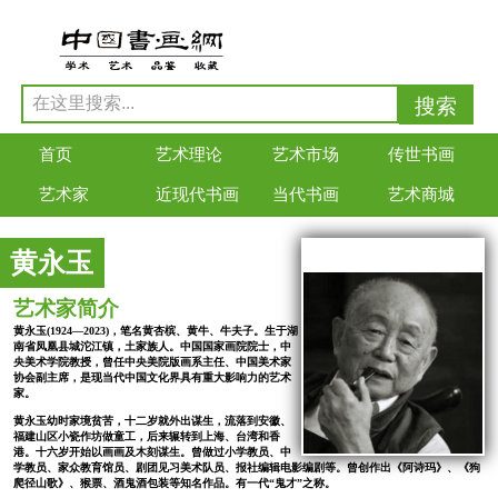
首页
艺术理论
艺术市场
传世书画
艺术家
近现代书画
当代书画
艺术商城
黄永玉
艺术家简介
黄永玉(1924—2023)，笔名黄杏槟、黄牛、牛夫子。生于湖
南省凤凰县城沱江镇，土家族人。中国国家画院院士，中
央美术学院教授，曾任中央美院版画系主任、中国美术家
协会副主席，是现当代中国文化界具有重大影响力的艺术
家。
黄永玉幼时家境贫苦，十二岁就外出谋生，流落到安徽、
福建山区小瓷作坊做童工，后来辗转到上海、台湾和香
港。十六岁开始以画画及木刻谋生。曾做过小学教员、中
学教员、家众教育馆员、剧团见习美术队员、报社编辑电影编剧等。曾创作出《阿诗玛》、《狗
爬径山歌》、猴票、酒鬼酒包装等知名作品。有一代“鬼才”之称。