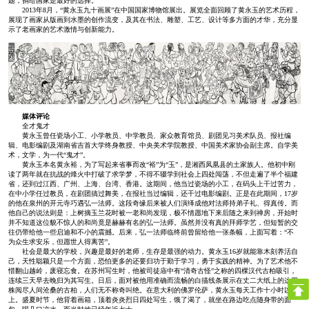
题，捐给国家是最好的选择。”
2013年8月，“黄永玉九十画展”在中国国家博物馆展出。展览全面回顾了黄永玉的艺术历程，
展现了画家从版画到水墨的创作流变，及其在书法、雕塑、工艺、设计等多方面的才华，充分显
示了老画家的艺术激情与创新能力。
媒体评论
全才鬼才
黄永玉曾任瓷场小工、小学教员、中学教员、家众教育馆员、剧团见习美术队员、报社编
辑、电影编剧及湖南省吉首大学终身教授、中央美术学院教授、中国美术家协会副主席。自学美
术，文学，为一代“鬼才”。
黄永玉本名黄永裕，为了写起来省事而改“裕”为“玉”，是湘西凤凰县的土家族人。他初中刚
读了两年就在抗战的烽火中打破了求学梦，不得不辍学到社会上四处闯荡，不但走遍了半个福建
省，还到过江西、广州、上海、台湾、香港。这期间，他当过瓷场的小工，在码头上干过苦力，
在中小学任过教员，在剧团搞过舞美，在报社当过编辑，还干过电影编剧。正是在此期间，17岁
的他在泉州的开元寺巧遇弘一法师。这段奇缘后来被人们演绎成他对法师持弟子礼、得真传。而
他自己的说法则是：上树摘玉兰花时被一老和尚发现，极不情愿地下来后随之来到禅房，开始时
并不知道这位貌不惊人的和尚竟是赫赫有名的弘一法师。虽然并没有真的拜师学艺，但短暂的交
往仍带给他一些启迪和不小的震撼。后来，弘一法师临终前曾留给他一张条幅，上面写着：“不
为众生求安乐，但愿世人得离苦”。
社会是最大的学校，兴趣是最好的老师，生存是最强的动力。黄永玉16岁就能靠木刻养活自
己，天性聪颖只是一个方面，恐怕更多的还要归功于勤于学习，勇于实践的精神。为了艺术他不
惜翻山越岭，废寝忘食。在苏州写生时，他被司徒庙中有“清奇古怪”之称的四棵汉代古柏吸引，
连续三天早去晚归为其写生。日后，面对被他用准确而流畅的白描线条展示在丈二大纸上的这四
株阅尽人间沧桑的古柏，人们无不称奇叫绝。在意大利的佛罗伦萨，黄永玉每天工作十小时以
上。盛夏时节，他背着画箱，顶着炎炎烈日四处写生，饿了渴了，就坐在路边吃点随身带的面