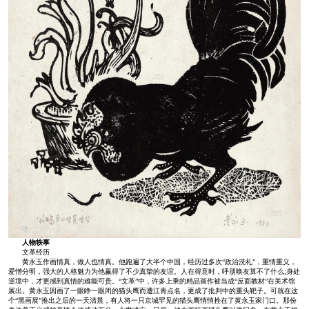
人物轶事
文革经历
黄永玉作画情真，做人也情真。他跑遍了大半个中国，经历过多次“政治洗礼”，重情重义，
爱憎分明，强大的人格魅力为他赢得了不少真挚的友谊。人在得意时，呼朋唤友算不了什么;身处
逆境中，才更感到真情的难能可贵。“文革”中，许多上乘的精品画作被当成“反面教材”在美术馆
展出。黄永玉因画了一眼睁一眼闭的猫头鹰而遭江青点名，更成了批判中的重头靶子。可就在这
个“黑画展”推出之后的一天清晨，有人将一只京城罕见的猫头鹰悄悄拴在了黄永玉家门口。那份