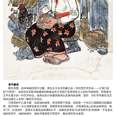
斋号趣谈
舞文弄墨、刻木铸铜仍觉不过瘾，黄永玉又在京郊矗立起一件巨型艺术作品——占地六亩
的“万荷堂”。这座完全采取传统建筑结构盖起的大宅院不是单纯意义上的住宅或画室，而是黄永
玉平生最大的一件艺术作品。他亲自设计的建筑格局以及屋内的桌椅、壁炉、吊灯等等都在无言
地诉说着主人非同一般的艺术品位。
万荷堂的中心是大殿，也是他的画室，有东西两个院落。东院是一个仿古江南园林式的建筑
群，院中间有一方占地两亩多的大荷塘，荷塘里有来自颐和园、大明湖各地上好的品种荷花。每
年7月，红花绿叶，是黄永玉最流连荷塘的日子，他最欣赏荷花“出淤泥而不染”的精神，不论是在
他的经历中、他的绘画中、他的书斋画室万荷堂中，都会得到充分体现。