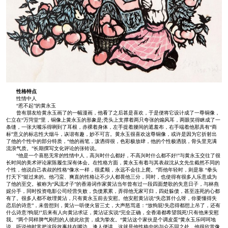
性格特点
性情中人
“惹不起”的黄永玉
曾有朋友给黄永玉画了的一幅漫画，他看了之后甚是喜欢，于是便将它设计成了一尊铜像，
仁立在“万菏堂”里，铜像上黄永玉的形象是;秃头上支撑着两只夸张的煽风耳，两眼笑得眯成了一
条缝，一张大嘴乐得咧到了耳根，赤裸着身体，左手提着腰间的遮羞布，右手端着他那具有“商
标”意义的标志性大烟斗，诙谐有趣，妙不可言。黄永玉很喜欢这尊铜像，或许是因为它折射出
了他的个性中的部分特质，“他的画笔，泼洒得很，色彩极放肆，他的个性极洒脱，骨头里充满
流浪气质。”长期撰写文化评论的张铃说。
“他是一个喜怒无常的性情中人，高兴时什么都好，不高兴时什么都不好!”与黄永玉交往了很
长时间的美术评论家陈履生深有体会。在性格方面，黄永玉有着与其表叔沈从文先生截然不同的
个性，他说自己表叔的性格“像水一样，很柔顺，永远不会往上爬。”而他年轻时，则是靠 “拳头
打天下”挺过来的。他刁蛮、爽直的性格让不少人都畏他三分，同时，也使得有很多人乐意成为
了他的至交。被称为“风流才子”的香港词作家黄沾当年曾有过一段四面楚歌的失意日子，与林燕
妮分手，同时投资电影公司经营失败，负债累累，弄得他无家可归，四处躲债，甚至连死的心都
有了。很多人都不敢理黄沾，只有黄永玉前去安慰。他安慰黄沾说“失恋算什么呀，你要懂得失
恋后的诗意”，未曾想到，黄沾一听便火冒三丈，大声怒骂道：“放狗屁!失恋得都想上吊了，还有
什么诗意?狗屁!”后来有人向黄沾求证，黄沾证实说“完全正确，全香港都希望我死!只有他来安慰
我。”两个同样脾气刚烈的人彼此欣赏，成为挚友。“黄沾这个家伙是个调皮蛋”黄永玉乐呵呵地
说，听说他时常把这段故事挂在嘴边，逢人便讲。这就是他性格中的与众不同之处，他很欣赏像