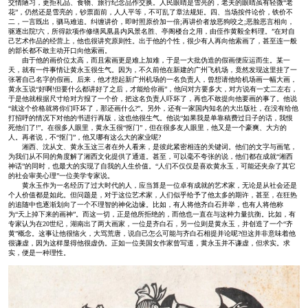
交情陋习，更拒礼品、食物、旅行纪念品作交换。人民眼睛是雪亮的，老夫的眼睛虽有轻微“老
花”，仍然还是雪亮的，钞票面前，人人平等，不可乱了章法规矩。四、当场按件论价，铁价不
二，一言既出，驷马难追。纠缠讲价，即时照原价加一倍;再讲价者放恶狗咬之;恶脸恶言相向，
驱逐出院!六，所得款项作修缮凤凰县内风景名胜、亭阁楼台之用，由侄作黄毅全料理。”在对自
己艺术作品的经营上，他也很讲究原则性。出于他的个性，很少有人再向他索画了，甚至连一般
的部长都不敢主动开口向他索画。
由于他的画价位太高，而且索画更是难上加难，于是一大批伪造的假画便应运而生。某一
天，就有一件事情让黄永玉很生气。因为，不久前他在新建的广州飞机场，竟然发现这里挂了一
张署自己名字的假画。后来，他才想起新广州机场的一名负责人，曾想请他给机场画一幅大画，
黄永玉说“好啊!但要什么都讲好了之后，才能给你画”，他问对方要多大，对方说有一丈二左右，
于是他就根据尺寸给对方报了一个价，把这名负责人吓坏了，再也不敢提向他要画的事了。他说
“就这个价格就将你们吓坏了，那还画什么?”。另外，还有一家国内知名的大出版社，在没有给他
打招呼的情况下对他的书进行再版，这也他很生气。他说“如果我是单靠稿费过日子的话，我恨
死他们了!”。在很多人眼里，黄永玉很“抠门”，但在很多友人眼里，他又是一个豪爽、大方的
人。再者说，不“抠门”，他又哪有这么大的家业呢?
湘西、沈从文、黄永玉这三者在外人看来，是彼此紧密相连的关键词。他们的文字与画笔，
为我们从不同的角度解了湘西文化提供了通道。甚至，可以毫不夸张的说，他们都在成就“湘西
神话”的同时，也最大的实现了自我的人生价值。“人们不仅仅是喜欢黄永玉，可能还夹杂了其它
的社会审美心理”一位美学专家说。
黄永玉作为一名经历了过大时代的人，应当算是一位卓有成就的艺术家，无论是从社会还是
个人价值都是如此。但问题是，对于这位艺术家，人们似乎给予了他太多的期许，甚至，在狂热
的追随中也逐渐划向了一个不理智的神化边缘。比如，有人将他齐白石并举，也有人将他称
为“天上掉下来的画神”。而这一切，正是他所拒绝的，而他也一直在与这种力量抗衡。比如，有
专家认为在20世纪，湖南出了两大画家，一位是齐白石，另一位则是黄永玉，并创造了一个“齐
黄”概念。这事让他很恼火，大骂荒唐，说自己怎么可能与齐白石相提并论呢?但这并非意味着他
很谦虚，因为这样显得他很虚伪。正如一位美国女作家曾写道，黄永玉并不谦虚，但求实。求
实，便是一种理性。