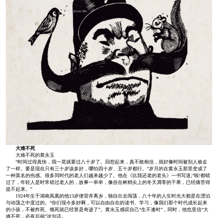
大难不死
大难不死的黄永玉
“时间过得真快，我一晃就要过八十岁了。回想起来，真不敢相信，就好像时间被别人偷走
了一样。要是现在只有三十岁该多好，哪怕四十岁、五十岁都行。”岁月的在黄永玉那里变成了
一种莫名的伤感。很多同时代的老人们越来越少了。他在《比我还老的老头》一书写道;“唉!都错
过了，年轻人是时常错过老人的，故事一串串，像挂在树梢尖上的冬天凋零的干果，已经痛苦得
提不起来。”
1924年生于湖南凤凰的他13岁便背井离乡，独自出去闯荡，八十年的人生时光大都是在漂泊
与动荡之中度过的。“你们现今多好啊，可以自由自在的读书、学习，像我们那个时代成长起来
的小孩，不被炸死、饿死就已经算是奇迹了”。黄永玉感叹自己“生不逢时”，同时，他也坚信“大
难不死，必有后福”这句话。