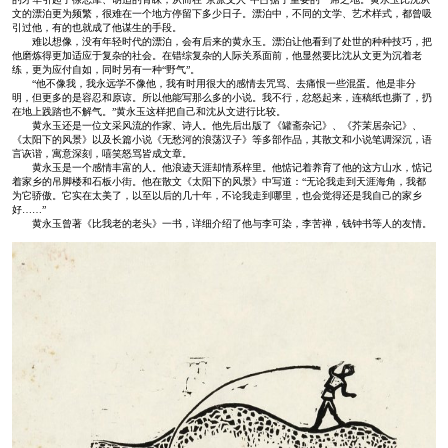
文的漂泊更为频繁，很难在一个地方停留下多少日子。漂泊中，不同的文学、艺术样式，都曾吸
引过他，有的也就成了他谋生的手段。
难以想像，没有年轻时代的漂泊，会有后来的黄永玉。漂泊让他看到了处世的种种技巧，把
他磨炼得更加适应于复杂的社会。在错综复杂的人际关系面前，他显然要比沈从文更为沉着老
练，更为应付自如，同时另有一种“野气”。
“他不像我，我永远学不像他，我有时用很大的感情去咒骂、去痛恨一些混蛋。他是非分
明，但更多的是容忍和原谅。所以他能写那么多的小说。我不行，忿怒起来，连稿纸也撕了，扔
在地上践踏也不解气。”黄永玉这样把自己和沈从文进行比较。
黄永玉还是一位文采风流的作家、诗人。他先后出版了《罐斋杂记》、《芥茉居杂记》、
《太阳下的风景》以及长篇小说《无愁河的浪荡汉子》等多部作品，其散文和小说笔调深沉，语
言诙谐，寓意深刻，嘻笑怒骂皆成文章。
黄永玉是一个感情丰富的人。他浪迹天涯却情系梓里。他惦记着养育了他的这方山水，惦记
着家乡的吊脚楼和石板小街。他在散文《太阳下的风景》中写道：“无论我走到天涯海角，我都
为它骄傲。它实在太美了，以至以后的几十年，不论我走到哪里，也会觉得还是我自己的家乡
好……”
黄永玉曾著《比我老的老头》一书，详细介绍了他与李可染，李苦禅，钱钟书等人的友情。