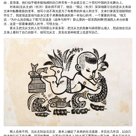
由，是浪漫。他们似乎都本能地感到自己终究有一天会挺立在二十世纪中国的文化舞台上。
对表叔(沈从文)的《长河》喜欢得不得了。他说：“我让《长河》深深地吸引住的是从文表叔
文体中酝酿着新的变革。他写小说不再光是为了有教养的外省人和文字、文体行家甚至他聪明的
学生了。我发现这是他与故乡父老子弟秉烛夜谈的第一本知心的书，一个重要的开端。”他又
说：“为什么浅尝辄止了呢?它应该是《战争与和平》那么厚的一部东西的啊!照湘西人本分的看
法，这是一部最像湘西人的书，可惜太短。”
黄永玉把沈从文的人生写得那么丰富多彩，把沈从文的形象勾画得那么感人，想必他在沈从
文身上看到了自己的影子。他写沈从文，其实在某种程度上也是写自己。
两人也有不同。沈从文到达北京后，基本上确定了未来的生活道路，并且在几年后，以自己
的才华引起了徐志摩、胡适的青睐，从而在“京派文人”中占据了重要的一席之地。黄永玉比沈从