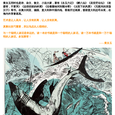
黄永玉同时也是诗、杂文、散文、小说大家，著有《永玉六记》《醉八仙》《吴世茫论坛》《老
婆呀，不要哭》《这些忧郁的碎屑》《沿着塞纳河到翡冷翠》《太阳下的风景》《无愁河的浪荡
汉子》等书。在澳大利亚、德国、意大利和中国内地、香港开过画展，曾获意大利总司令奖，在
海内外享誉甚高。
艺术是让人高兴，让人没有距离，让人没有距离。
真挚比技巧重要，所以鸟总比人唱得好。
与一个聪明人谈话是幸运的。读一本好书就是和一个聪明的人谈话。读一万本书就是和一万个聪
明的人谈话。多划算呀！
——黄永玉