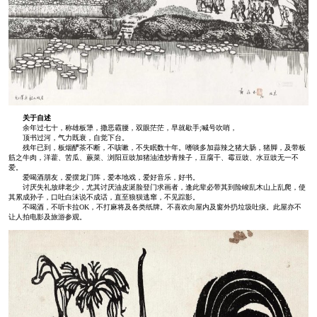
关于自述
余年过七十，称雄板犟，撒恶霸腰，双眼茫茫，早就歇手;喊号吹哨，
顶书过河，气力既衰，自觉下台。
残年已到，板烟酽茶不断，不咳嗽，不失眠数十年。嗜啖多加蒜辣之猪大肠，猪脚，及带板
筋之牛肉，洋藿、苦瓜、蕨菜、浏阳豆豉加猪油渣炒青辣子，豆腐干、霉豆豉、水豆豉无一不
爱。
爱喝酒朋友，爱摆龙门阵，爱本地戏，爱好音乐，好书。
讨厌失礼放肆老少，尤其讨厌油皮涎脸登门求画者，逢此辈必带其到险峻乱木山上乱爬，使
其累成孙子，口吐白沫说不成话，直至狼狈逃窜，不见踪影。
不喝酒，不听卡拉OK，不打麻将及各类纸牌。不喜欢向屋内及窗外扔垃圾吐痰。此屋亦不
让人拍电影及旅游参观。