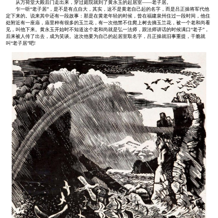
从万荷堂大殿后门走出来，穿过庭院就到了黄永玉的起居室——老子居。
乍一听“老子居”，是不是有点自大，其实，这不是黄老自己起的名字，而是吕正操将军代他
定下来的。说来其中还有一段故事：那是在黄老年轻的时候，曾在福建泉州住过一段时间，他住
处附近有一座庙，庙里种有很多的玉兰花，有一次他禁不住爬上树去摘玉兰花，被一个老和尚看
见，叫他下来。黄永玉开始时不知道这个老和尚就是弘一法师，跟法师讲话的时候满口“老子”，
后来被人传了出去，成为笑谈。这次他要为自己的起居室取名字，吕正操就旧事重提，干脆就
叫“老子居”吧!