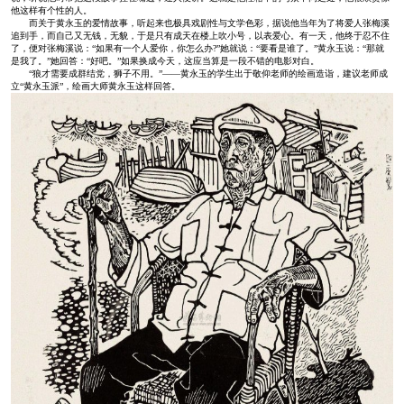
他这样有个性的人。
而关于黄永玉的爱情故事，听起来也极具戏剧性与文学色彩，据说他当年为了将爱人张梅溪
追到手，而自己又无钱，无貌，于是只有成天在楼上吹小号，以表爱心。有一天，他终于忍不住
了，便对张梅溪说：“如果有一个人爱你，你怎么办?”她就说：“要看是谁了。”黄永玉说：“那就
是我了。”她回答：“好吧。”如果换成今天，这应当算是一段不错的电影对白。
“狼才需要成群结党，狮子不用。”——黄永玉的学生出于敬仰老师的绘画造诣，建议老师成
立“黄永玉派”，绘画大师黄永玉这样回答。