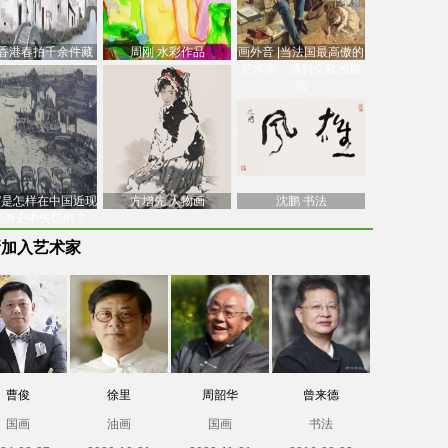
香港春拍千余件藏
周刚 水彩作品
画外音 |当法国最高傲的
价逾7亿港元，吴冠
艺术家，遇到全欧洲最
中
高
南”是怎样在中国近现
方增先 人物画
沈鹏 书法
油画史中失忆的？
新加入艺术家
曹俊
徐里
周韶华
曾来德
国画
油画
国画
书法