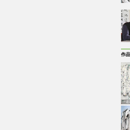
作
一道
通古