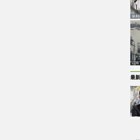
保利
品估
“江
代
最