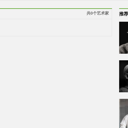
共0个艺术家
推