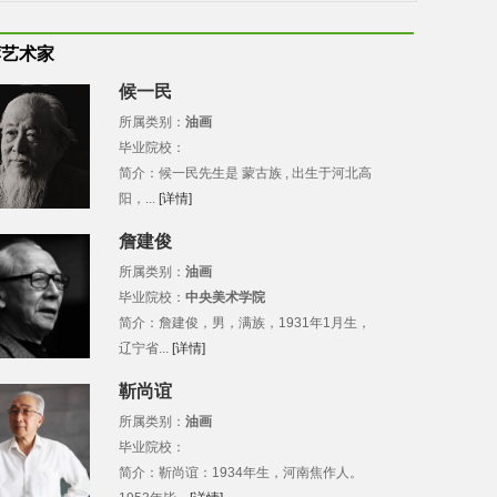
荐艺术家
候一民
所属类别：
油画
毕业院校：
简介：候一民先生是 蒙古族 , 出生于河北高
阳，...
[详情]
詹建俊
所属类别：
油画
毕业院校：
中央美术学院
简介：詹建俊，男，满族，1931年1月生，
辽宁省...
[详情]
靳尚谊
所属类别：
油画
毕业院校：
简介：靳尚谊：1934年生，河南焦作人。