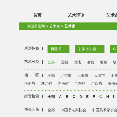
首页
艺术理论
艺术
中国书画网
>
艺术家
>
艺术家
所选标签
|
新疆省
×
省美术协会
×
G
艺术分类
|
全部
国画
书法
油画
雕塑
版
地 区
|
全部
北京市
上海市
天津市
山
河南省
湖北省
湖南省
广东省
广西省
海南
拼音检索
|
全部
A
B
C
D
E
F
G
H
I
协会会员
|
全部
中国书法家协会
中国美术家协