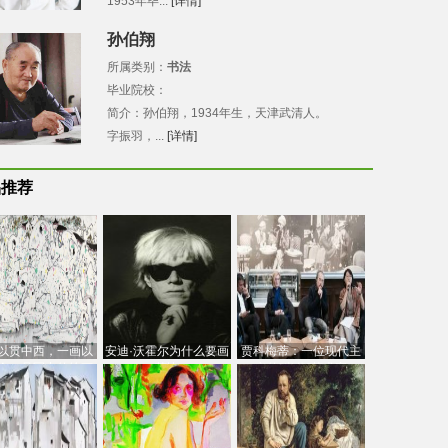
1953年毕...
[详情]
孙伯翔
所属类别：
书法
毕业院校：
简介：孙伯翔，1934年生，天津武清人。
字振羽，...
[详情]
品推荐
以贯中西，一画以
安迪·沃霍尔为什么要画
贾科梅蒂：一位现代主
今：吴冠中的绘画
芭比
义的“当代”艺术家
创