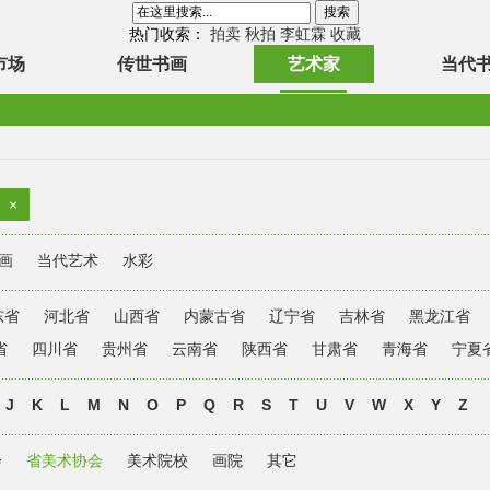
热门收索：
拍卖
秋拍
李虹霖
收藏
市场
传世书画
艺术家
当代
×
画
当代艺术
水彩
东省
河北省
山西省
内蒙古省
辽宁省
吉林省
黑龙江省
省
四川省
贵州省
云南省
陕西省
甘肃省
青海省
宁夏
J
K
L
M
N
O
P
Q
R
S
T
U
V
W
X
Y
Z
会
省美术协会
美术院校
画院
其它