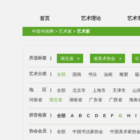
首页
艺术理论
艺术
中国书画网
>
艺术家
>
艺术家
所选标签
|
湖北省
×
省美术协会
×
G
艺术分类
|
全部
国画
书法
油画
雕塑
版
地 区
|
全部
北京市
上海市
天津市
山
河南省
湖北省
湖南省
广东省
广西省
海南
拼音检索
|
全部
A
B
C
D
E
F
G
H
I
协会会员
|
全部
中国书法家协会
中国美术家协