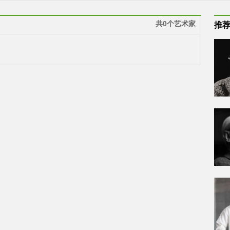
共0个艺术家
推