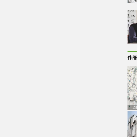
作
一道
通古