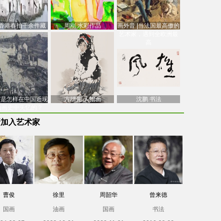
香港春拍千余件藏
周刚 水彩作品
画外音 |当法国最高傲的
价逾7亿港元，吴冠
艺术家，遇到全欧洲最
中
高
南”是怎样在中国近现
方增先 人物画
沈鹏 书法
油画史中失忆的？
新加入艺术家
曹俊
徐里
周韶华
曾来德
国画
油画
国画
书法