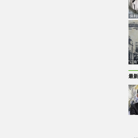
保利
品估
“江
代
最