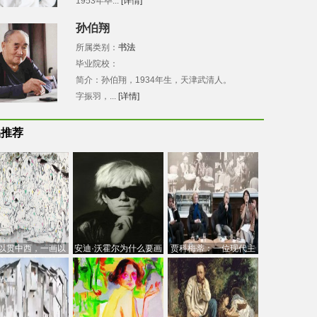
1953年毕...
[详情]
孙伯翔
所属类别：
书法
毕业院校：
简介：孙伯翔，1934年生，天津武清人。
字振羽，...
[详情]
品推荐
以贯中西，一画以
安迪·沃霍尔为什么要画
贾科梅蒂：一位现代主
今：吴冠中的绘画
芭比
义的“当代”艺术家
创