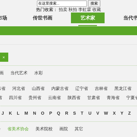
热门收索：
拍卖
秋拍
李虹霖
收藏
市场
传世书画
艺术家
当代
×
画
当代艺术
水彩
东省
河北省
山西省
内蒙古省
辽宁省
吉林省
黑龙江省
省
四川省
贵州省
云南省
陕西省
甘肃省
青海省
宁夏
J
K
L
M
N
O
P
Q
R
S
T
U
V
W
X
Y
Z
会
省美术协会
美术院校
画院
其它