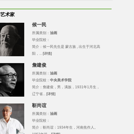
荐艺术家
候一民
所属类别：
油画
毕业院校：
简介：候一民先生是 蒙古族 , 出生于河北高
阳，...
[详情]
詹建俊
所属类别：
油画
毕业院校：
中央美术学院
简介：詹建俊，男，满族，1931年1月生，
辽宁省...
[详情]
靳尚谊
所属类别：
油画
毕业院校：
简介：靳尚谊：1934年生，河南焦作人。