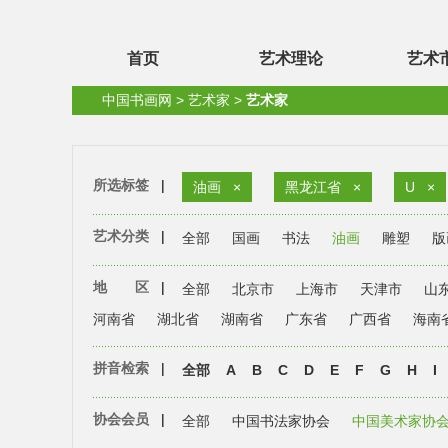
首页
艺术理论
艺术
中国书画网
>
艺术家
>
艺术家
所选标签
|
油画
×
黑龙江省
×
U
×
艺术分类
|
全部
国画
书法
油画
雕塑
版
地 区
|
全部
北京市
上海市
天津市
山
河南省
湖北省
湖南省
广东省
广西省
海南
拼音检索
|
全部
A
B
C
D
E
F
G
H
I
协会会员
|
全部
中国书法家协会
中国美术家协