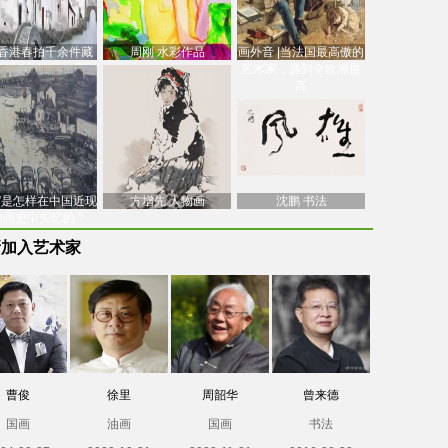
香港春拍千余件藏
周刚 水彩作品
画外音 |当法国最高傲的
价逾7亿港元，吴冠
艺术家，遇到全欧洲最
中
高
南”是怎样在中国近现
方增先 人物画
沈鹏 书法
油画史中失忆的？
新加入艺术家
曹俊
徐里
周韶华
曾来德
国画
油画
国画
书法