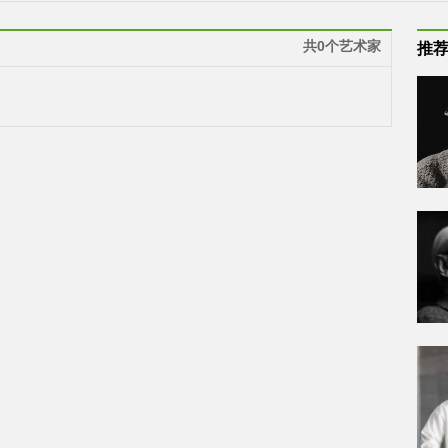
共0个艺术家
推