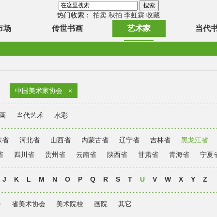
热门收索：
拍卖
秋拍
李虹霖
收藏
市场
传世书画
艺术家
当代
中国美术家协会
×
画
当代艺术
水彩
东省
河北省
山西省
内蒙古省
辽宁省
吉林省
黑龙江省
省
四川省
贵州省
云南省
陕西省
甘肃省
青海省
宁夏
J
K
L
M
N
O
P
Q
R
S
T
U
V
W
X
Y
Z
会
省美术协会
美术院校
画院
其它