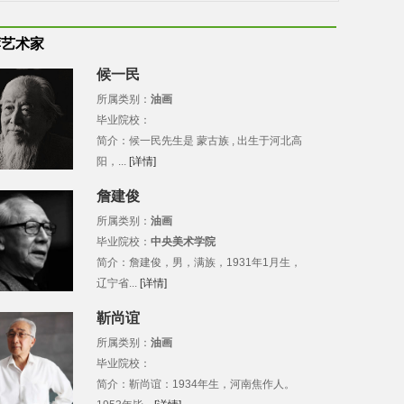
荐艺术家
候一民
所属类别：
油画
毕业院校：
简介：候一民先生是 蒙古族 , 出生于河北高
阳，...
[详情]
詹建俊
所属类别：
油画
毕业院校：
中央美术学院
简介：詹建俊，男，满族，1931年1月生，
辽宁省...
[详情]
靳尚谊
所属类别：
油画
毕业院校：
简介：靳尚谊：1934年生，河南焦作人。