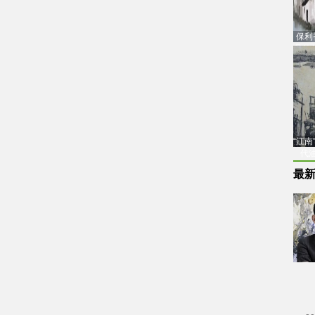
保利
品估
“江
代
最