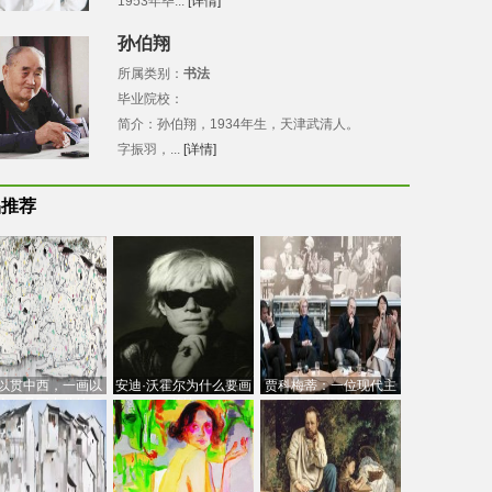
1953年毕...
[详情]
孙伯翔
所属类别：
书法
毕业院校：
简介：孙伯翔，1934年生，天津武清人。
字振羽，...
[详情]
品推荐
以贯中西，一画以
安迪·沃霍尔为什么要画
贾科梅蒂：一位现代主
今：吴冠中的绘画
芭比
义的“当代”艺术家
创