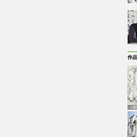
作
一道
通古