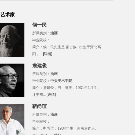
荐艺术家
候一民
所属类别：
油画
毕业院校：
简介：候一民先生是 蒙古族 , 出生于河北高
阳，...
[详情]
詹建俊
所属类别：
油画
毕业院校：
中央美术学院
简介：詹建俊，男，满族，1931年1月生，
辽宁省...
[详情]
靳尚谊
所属类别：
油画
毕业院校：
简介：靳尚谊：1934年生，河南焦作人。