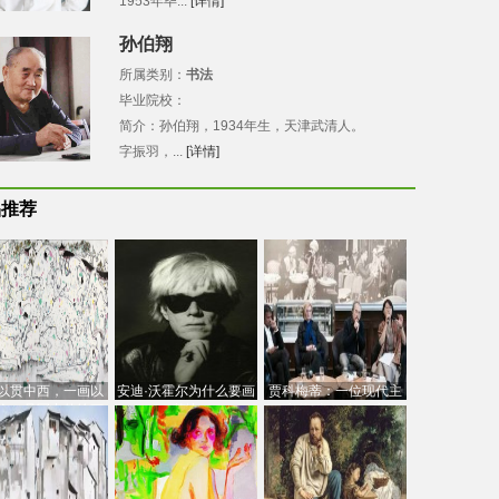
1953年毕...
[详情]
孙伯翔
所属类别：
书法
毕业院校：
简介：孙伯翔，1934年生，天津武清人。
字振羽，...
[详情]
品推荐
以贯中西，一画以
安迪·沃霍尔为什么要画
贾科梅蒂：一位现代主
今：吴冠中的绘画
芭比
义的“当代”艺术家
创