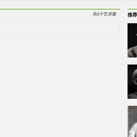
共0个艺术家
推