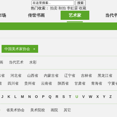
热门收索：
拍卖
秋拍
李虹霖
收藏
市场
传世书画
艺术家
当代
中国美术家协会
×
画
当代艺术
水彩
东省
河北省
山西省
内蒙古省
辽宁省
吉林省
黑龙江省
省
四川省
贵州省
云南省
陕西省
甘肃省
青海省
宁夏
J
K
L
M
N
O
P
Q
R
S
T
U
V
W
X
Y
Z
会
省美术协会
美术院校
画院
其它