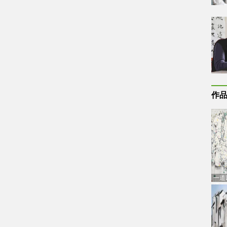
作
一道
通古