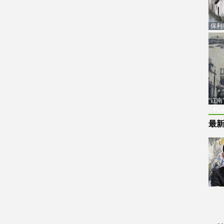
保利
品估
“江
代
最