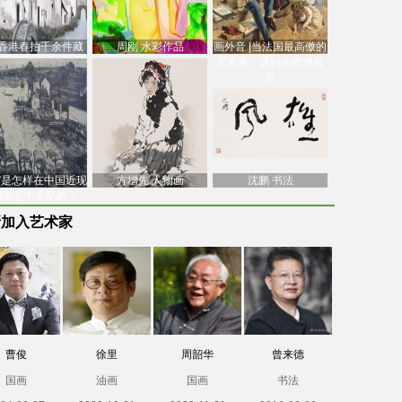
香港春拍千余件藏
周刚 水彩作品
画外音 |当法国最高傲的
价逾7亿港元，吴冠
艺术家，遇到全欧洲最
中
高
南”是怎样在中国近现
方增先 人物画
沈鹏 书法
油画史中失忆的？
新加入艺术家
曹俊
徐里
周韶华
曾来德
国画
油画
国画
书法