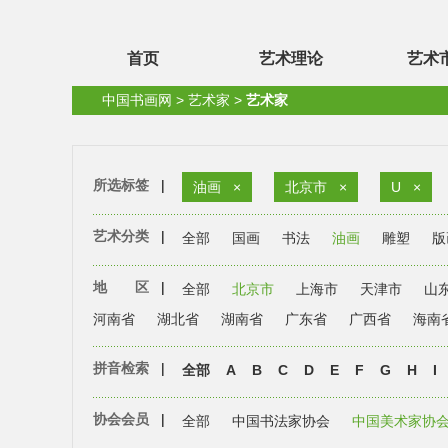
首页
艺术理论
艺术
中国书画网
>
艺术家
>
艺术家
所选标签
|
油画
×
北京市
×
U
×
艺术分类
|
全部
国画
书法
油画
雕塑
版
地 区
|
全部
北京市
上海市
天津市
山
河南省
湖北省
湖南省
广东省
广西省
海南
拼音检索
|
全部
A
B
C
D
E
F
G
H
I
协会会员
|
全部
中国书法家协会
中国美术家协