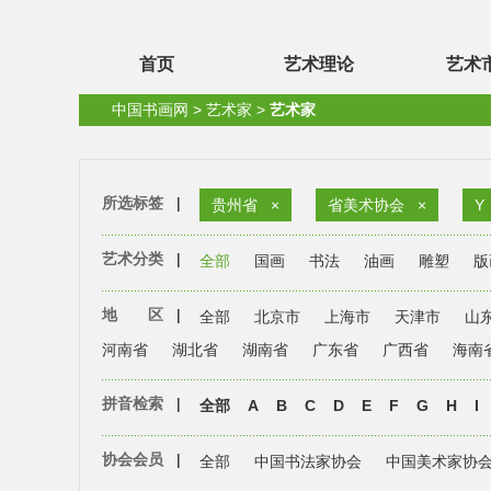
首页
艺术理论
艺术
中国书画网
>
艺术家
>
艺术家
所选标签
|
贵州省
×
省美术协会
×
Y
艺术分类
|
全部
国画
书法
油画
雕塑
版
地 区
|
全部
北京市
上海市
天津市
山
河南省
湖北省
湖南省
广东省
广西省
海南
拼音检索
|
全部
A
B
C
D
E
F
G
H
I
协会会员
|
全部
中国书法家协会
中国美术家协