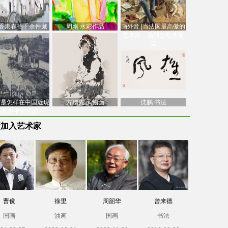
香港春拍千余件藏
周刚 水彩作品
画外音 |当法国最高傲的
价逾7亿港元，吴冠
艺术家，遇到全欧洲最
中
高
南”是怎样在中国近现
方增先 人物画
沈鹏 书法
油画史中失忆的？
新加入艺术家
曹俊
徐里
周韶华
曾来德
国画
油画
国画
书法