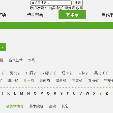
热门收索：
拍卖
秋拍
李虹霖
收藏
市场
传世书画
艺术家
当代
×
画
当代艺术
水彩
东省
河北省
山西省
内蒙古省
辽宁省
吉林省
黑龙江省
省
四川省
贵州省
云南省
陕西省
甘肃省
青海省
宁夏
J
K
L
M
N
O
P
Q
R
S
T
U
V
W
X
Y
Z
会
省美术协会
美术院校
画院
其它