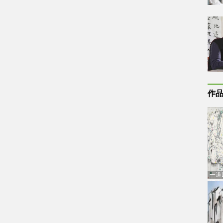
作
一道
通古