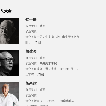
荐艺术家
候一民
所属类别：
油画
毕业院校：
简介：候一民先生是 蒙古族 , 出生于河北高
阳，...
[详情]
詹建俊
所属类别：
油画
毕业院校：
中央美术学院
简介：詹建俊，男，满族，1931年1月生，
辽宁省...
[详情]
靳尚谊
所属类别：
油画
毕业院校：
简介：靳尚谊：1934年生，河南焦作人。