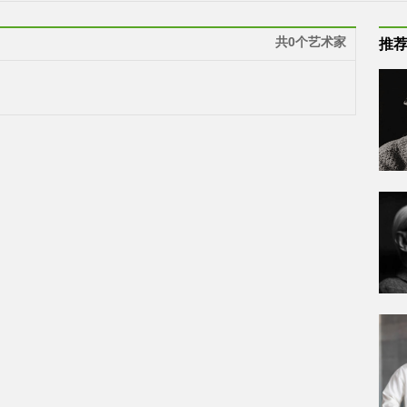
共0个艺术家
推