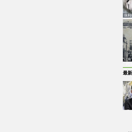
保利
品估
“江
代
最