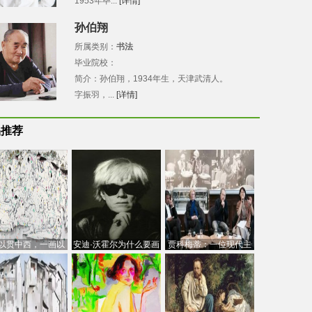
1953年毕...
[详情]
孙伯翔
所属类别：
书法
毕业院校：
简介：孙伯翔，1934年生，天津武清人。
字振羽，...
[详情]
品推荐
以贯中西，一画以
安迪·沃霍尔为什么要画
贾科梅蒂：一位现代主
今：吴冠中的绘画
芭比
义的“当代”艺术家
创