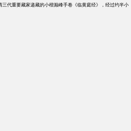
经元明清三代重要藏家递藏的小楷巅峰手卷《临黄庭经》，经过约半小