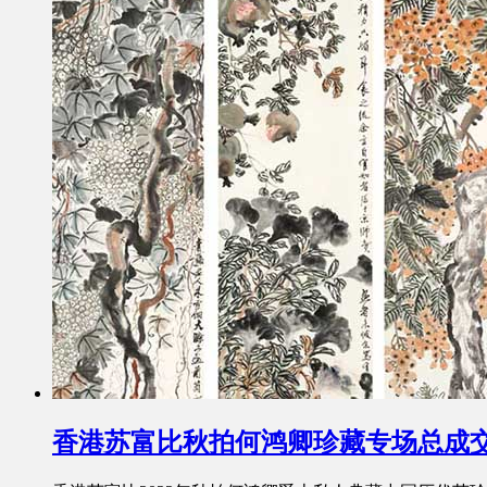
香港苏富比秋拍何鸿卿珍藏专场总成