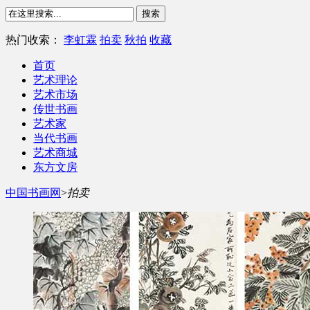
热门收索：
李虹霖
拍卖
秋拍
收藏
首页
艺术理论
艺术市场
传世书画
艺术家
当代书画
艺术商城
东方文房
中国书画网
>
拍卖