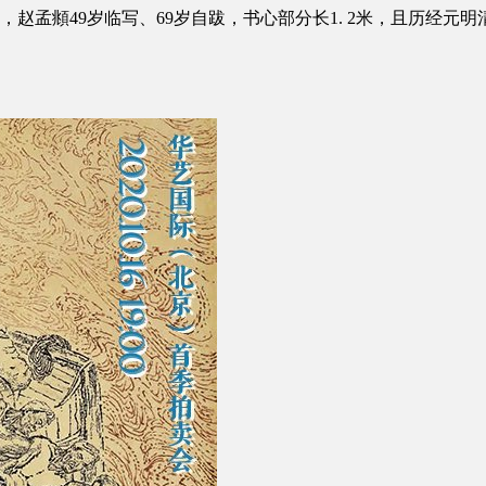
中，赵孟頫49岁临写、69岁自跋，书心部分长1. 2米，且历