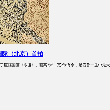
国际（北京）首拍
作了巨幅国画《东渡》。画高3米，宽2米有余，是石鲁一生中最