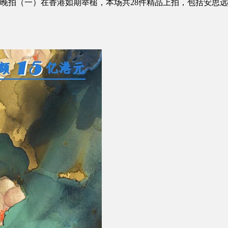
珍晚拍（一）在香港如期举槌，本场共28件精品上拍，包括安思