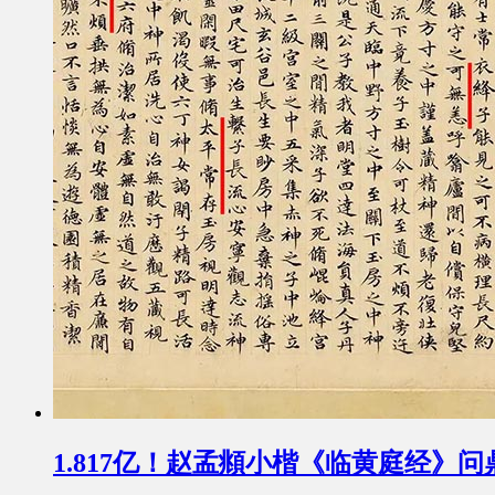
1.817亿！赵孟頫小楷《临黄庭经》问