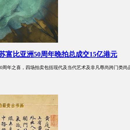
 苏富比亚洲50周年晚拍总成交15亿港元
洲50周年之喜，四场拍卖包括现代及当代艺术及非凡尊尚跨门类尚