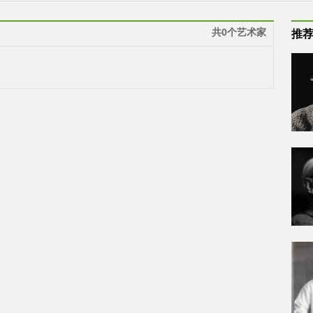
共0个艺术家
推