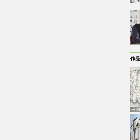
作
一道
通古