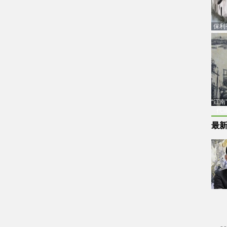
保利
品估
“江
代
最