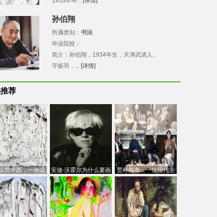
1953年毕...
[详情]
孙伯翔
所属类别：
书法
毕业院校：
简介：孙伯翔，1934年生，天津武清人。
字振羽，...
[详情]
品推荐
以贯中西，一画以
安迪·沃霍尔为什么要画
贾科梅蒂：一位现代主
今：吴冠中的绘画
芭比
义的“当代”艺术家
创