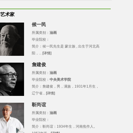
荐艺术家
候一民
所属类别：
油画
毕业院校：
简介：候一民先生是 蒙古族 , 出生于河北高
阳，...
[详情]
詹建俊
所属类别：
油画
毕业院校：
中央美术学院
简介：詹建俊，男，满族，1931年1月生，
辽宁省...
[详情]
靳尚谊
所属类别：
油画
毕业院校：
简介：靳尚谊：1934年生，河南焦作人。