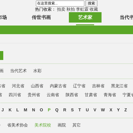
热门收索：
拍卖
秋拍
李虹霖
收藏
市场
传世书画
艺术家
当代
画
当代艺术
水彩
东省
河北省
山西省
内蒙古省
辽宁省
吉林省
黑龙江省
省
四川省
贵州省
云南省
陕西省
甘肃省
青海省
宁夏
J
K
L
M
N
O
P
Q
R
S
T
U
V
W
X
Y
Z
会
省美术协会
美术院校
画院
其它