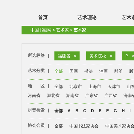
首页
艺术理论
艺术
中国书画网
>
艺术家
>
艺术家
所选标签
|
福建省
×
美术院校
×
P
×
艺术分类
|
全部
国画
书法
油画
雕塑
版
地 区
|
全部
北京市
上海市
天津市
山
河南省
湖北省
湖南省
广东省
广西省
海南
拼音检索
|
全部
A
B
C
D
E
F
G
H
I
协会会员
|
全部
中国书法家协会
中国美术家协