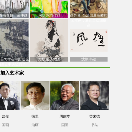
香港春拍千余件藏
周刚 水彩作品
画外音 |当法国最高傲的
价逾7亿港元，吴冠
艺术家，遇到全欧洲最
中
高
南”是怎样在中国近现
方增先 人物画
沈鹏 书法
油画史中失忆的？
新加入艺术家
曹俊
徐里
周韶华
曾来德
国画
油画
国画
书法