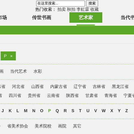
热门收索：
拍卖
秋拍
李虹霖
收藏
市场
传世书画
艺术家
当代
P
×
画
当代艺术
水彩
东省
河北省
山西省
内蒙古省
辽宁省
吉林省
黑龙江省
省
四川省
贵州省
云南省
陕西省
甘肃省
青海省
宁夏
J
K
L
M
N
O
P
Q
R
S
T
U
V
W
X
Y
Z
会
省美术协会
美术院校
画院
其它