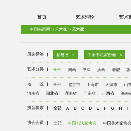
首页
艺术理论
艺术
中国书画网
>
艺术家
>
艺术家
所选标签
|
福建省
×
中国书法家协会
×
艺术分类
|
全部
国画
书法
油画
雕塑
版
地 区
|
全部
北京市
上海市
天津市
山
河南省
湖北省
湖南省
广东省
广西省
海南
拼音检索
|
全部
A
B
C
D
E
F
G
H
I
协会会员
|
全部
中国书法家协会
中国美术家协