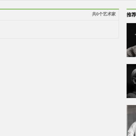
共0个艺术家
推