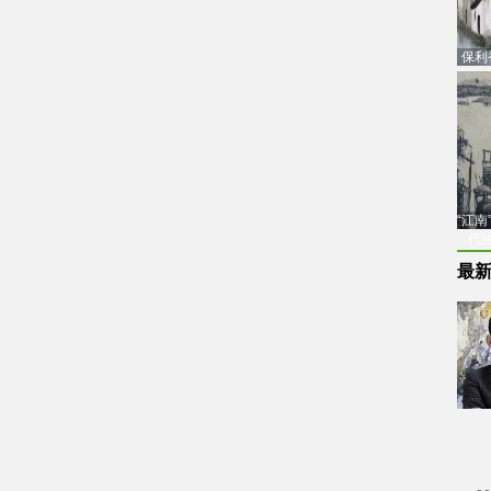
保利
品估
“江
代
最