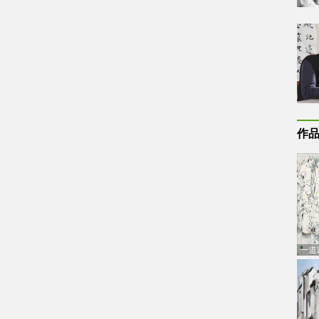
作
一道
通古