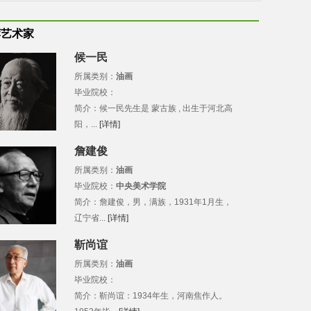
荐艺术家
候一民
所属类别：
油画
毕业院校：
简介：候一民先生是 蒙古族 , 出生于河北高
阳，...
[详情]
詹建俊
所属类别：
油画
毕业院校：
中央美术学院
简介：詹建俊，男，满族，1931年1月生，
辽宁省...
[详情]
靳尚谊
所属类别：
油画
毕业院校：
简介：靳尚谊：1934年生，河南焦作人。