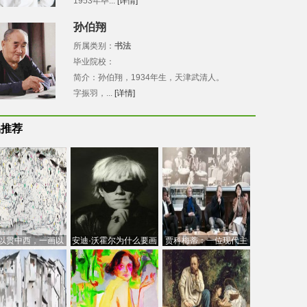
1953年毕...
[详情]
孙伯翔
所属类别：
书法
毕业院校：
简介：孙伯翔，1934年生，天津武清人。
字振羽，...
[详情]
品推荐
以贯中西，一画以
安迪·沃霍尔为什么要画
贾科梅蒂：一位现代主
今：吴冠中的绘画
芭比
义的“当代”艺术家
创