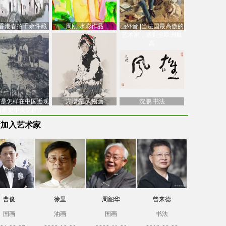
香港春拍千余件藏
周刚 水彩作品
画外音 |当法国最高傲的
价逾7亿港元，吴冠
艺术家，遇到全欧洲最
中
高
南”是怎样在中国近现
方增先 人物画
沈鹏 书法
油画史中失忆的？
新加入艺术家
曹俊
徐里
周韶华
曾来德
国画
油画
国画
书法