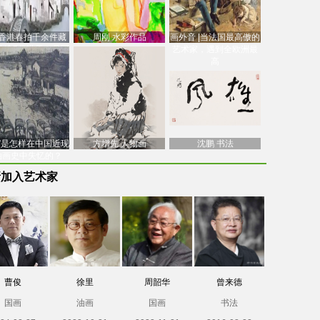
香港春拍千余件藏
周刚 水彩作品
画外音 |当法国最高傲的
价逾7亿港元，吴冠
艺术家，遇到全欧洲最
中
高
南”是怎样在中国近现
方增先 人物画
沈鹏 书法
油画史中失忆的？
新加入艺术家
曹俊
徐里
周韶华
曾来德
国画
油画
国画
书法