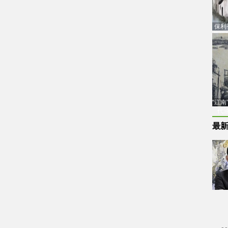
保利
品估
“江
代
最