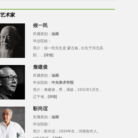
荐艺术家
候一民
所属类别：
油画
毕业院校：
简介：候一民先生是 蒙古族 , 出生于河北高
阳，...
[详情]
詹建俊
所属类别：
油画
毕业院校：
中央美术学院
简介：詹建俊，男，满族，1931年1月生，
辽宁省...
[详情]
靳尚谊
所属类别：
油画
毕业院校：
简介：靳尚谊：1934年生，河南焦作人。