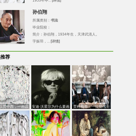
1953年毕...
[详情]
孙伯翔
所属类别：
书法
毕业院校：
简介：孙伯翔，1934年生，天津武清人。
字振羽，...
[详情]
品推荐
以贯中西，一画以
安迪·沃霍尔为什么要画
贾科梅蒂：一位现代主
今：吴冠中的绘画
芭比
义的“当代”艺术家
创