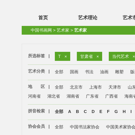
首页
艺术理论
艺术
中国书画网
>
艺术家
>
艺术家
所选标签
|
T
×
甘肃省
×
当代艺术
×
艺术分类
|
全部
国画
书法
油画
雕塑
版
地 区
|
全部
北京市
上海市
天津市
山
河南省
湖北省
湖南省
广东省
广西省
海南
拼音检索
|
全部
A
B
C
D
E
F
G
H
I
协会会员
|
全部
中国书法家协会
中国美术家协