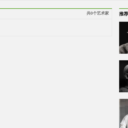
共0个艺术家
推