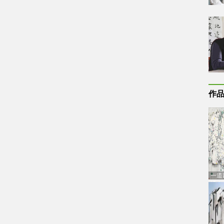
作
一道
通古