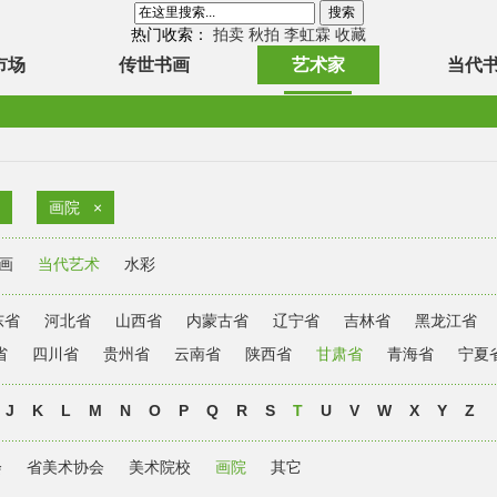
热门收索：
拍卖
秋拍
李虹霖
收藏
市场
传世书画
艺术家
当代
画院
×
画
当代艺术
水彩
东省
河北省
山西省
内蒙古省
辽宁省
吉林省
黑龙江省
省
四川省
贵州省
云南省
陕西省
甘肃省
青海省
宁夏
J
K
L
M
N
O
P
Q
R
S
T
U
V
W
X
Y
Z
会
省美术协会
美术院校
画院
其它