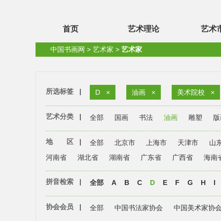
首页
艺术理论
艺术
中国书画网
>
艺术家
>
艺术家
所选标签
|
D
×
油画
×
美术院校
×
艺术分类
|
全部
国画
书法
油画
雕塑
版
地 区
|
全部
北京市
上海市
天津市
山
河南省
湖北省
湖南省
广东省
广西省
海南
拼音检索
|
全部
A
B
C
D
E
F
G
H
I
协会会员
|
全部
中国书法家协会
中国美术家协