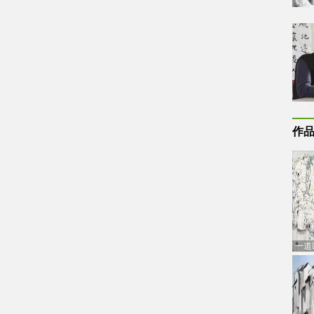
作
一道
通古