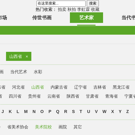
热门收索：
拍卖
秋拍
李虹霖
收藏
市场
传世书画
艺术家
当代
山西省
×
画
当代艺术
水彩
东省
河北省
山西省
内蒙古省
辽宁省
吉林省
黑龙江省
省
四川省
贵州省
云南省
陕西省
甘肃省
青海省
宁夏
J
K
L
M
N
O
P
Q
R
S
T
U
V
W
X
Y
Z
会
省美术协会
美术院校
画院
其它