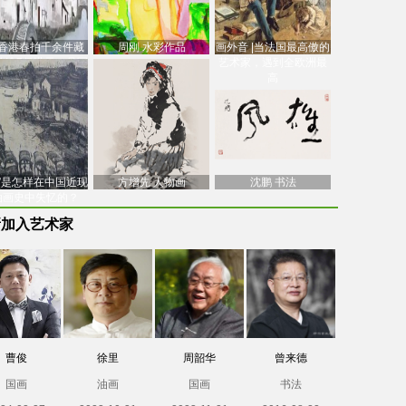
香港春拍千余件藏
周刚 水彩作品
画外音 |当法国最高傲的
价逾7亿港元，吴冠
艺术家，遇到全欧洲最
中
高
南”是怎样在中国近现
方增先 人物画
沈鹏 书法
油画史中失忆的？
新加入艺术家
曹俊
徐里
周韶华
曾来德
国画
油画
国画
书法