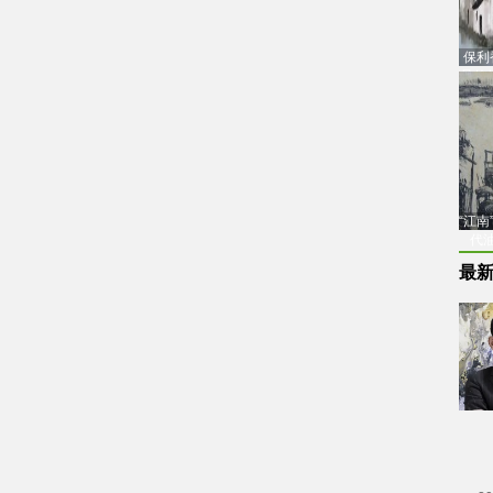
保利
品估
“江
代
最