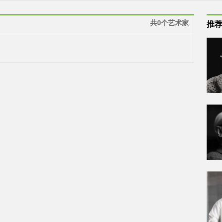
共0个艺术家
推