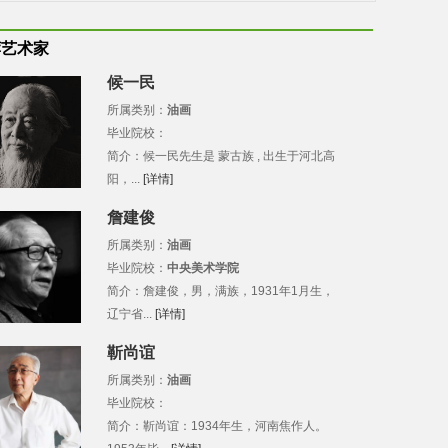
荐艺术家
候一民
所属类别：
油画
毕业院校：
简介：候一民先生是 蒙古族 , 出生于河北高
阳，...
[详情]
詹建俊
所属类别：
油画
毕业院校：
中央美术学院
简介：詹建俊，男，满族，1931年1月生，
辽宁省...
[详情]
靳尚谊
所属类别：
油画
毕业院校：
简介：靳尚谊：1934年生，河南焦作人。