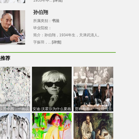
1953年毕...
[详情]
孙伯翔
所属类别：
书法
毕业院校：
简介：孙伯翔，1934年生，天津武清人。
字振羽，...
[详情]
品推荐
以贯中西，一画以
安迪·沃霍尔为什么要画
贾科梅蒂：一位现代主
今：吴冠中的绘画
芭比
义的“当代”艺术家
创