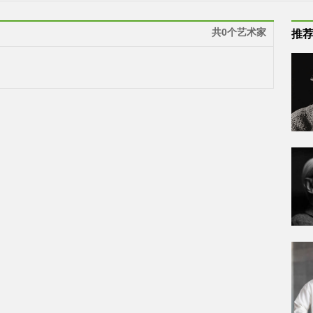
共0个艺术家
推