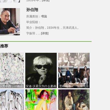
1953年毕...
[详情]
孙伯翔
所属类别：
书法
毕业院校：
简介：孙伯翔，1934年生，天津武清人。
字振羽，...
[详情]
品推荐
以贯中西，一画以
安迪·沃霍尔为什么要画
贾科梅蒂：一位现代主
今：吴冠中的绘画
芭比
义的“当代”艺术家
创