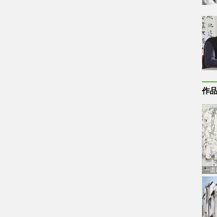
作
一道
通古