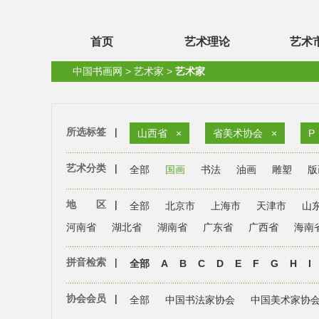
首页
艺术理论
艺术
中国书画网
>
艺术家
>
艺术家
所选标签
|
山西省
×
省美术协会
×
P
艺术分类
|
全部
国画
书法
油画
雕塑
版
地 区
|
全部
北京市
上海市
天津市
山
河南省
湖北省
湖南省
广东省
广西省
海南
拼音检索
|
全部
A
B
C
D
E
F
G
H
I
协会会员
|
全部
中国书法家协会
中国美术家协