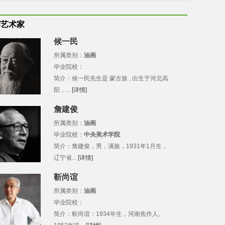
荐艺术家
候一民
所属类别：
油画
毕业院校：
简介：候一民先生是 蒙古族 , 出生于河北高
阳，...
[详情]
詹建俊
所属类别：
油画
毕业院校：
中央美术学院
简介：詹建俊，男，满族，1931年1月生，
辽宁省...
[详情]
靳尚谊
所属类别：
油画
毕业院校：
简介：靳尚谊：1934年生，河南焦作人。