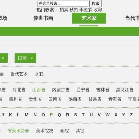
热门收索：
拍卖
秋拍
李虹霖
收藏
市场
传世书画
艺术家
当代
×
国画
×
画
当代艺术
水彩
东省
河北省
山西省
内蒙古省
辽宁省
吉林省
黑龙江省
省
四川省
贵州省
云南省
陕西省
甘肃省
青海省
宁夏
J
K
L
M
N
O
P
Q
R
S
T
U
V
W
X
Y
Z
会
省美术协会
美术院校
画院
其它