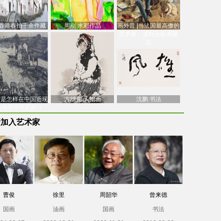
香港春拍千余件藏
周刚 水彩作品
画外音 |当法国最高傲的
价逾7亿港元，吴冠
艺术家，遇到全欧洲最
中
高
南”是怎样在中国近现
方增先 人物画
沈鹏 书法
油画史中失忆的？
新加入艺术家
曹俊
徐里
周韶华
曾来德
国画
油画
国画
书法