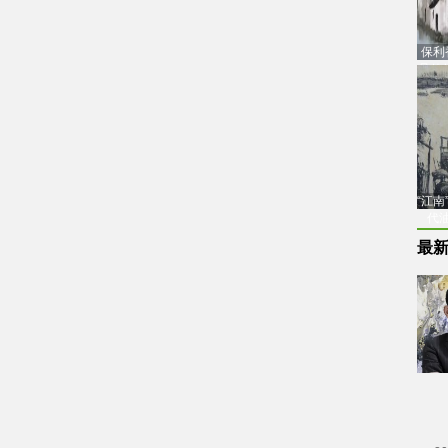
保利
品估
“江
代
最