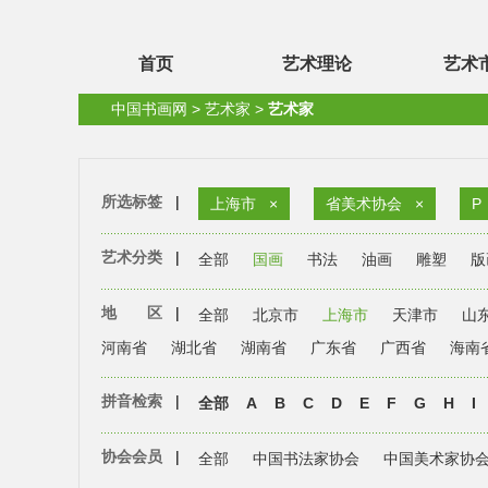
首页
艺术理论
艺术
中国书画网
>
艺术家
>
艺术家
所选标签
|
上海市
×
省美术协会
×
P
艺术分类
|
全部
国画
书法
油画
雕塑
版
地 区
|
全部
北京市
上海市
天津市
山
河南省
湖北省
湖南省
广东省
广西省
海南
拼音检索
|
全部
A
B
C
D
E
F
G
H
I
协会会员
|
全部
中国书法家协会
中国美术家协