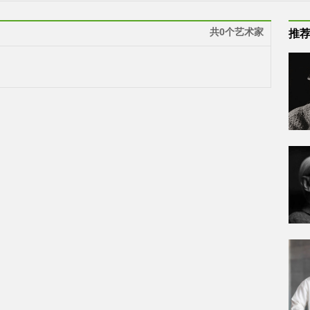
共0个艺术家
推