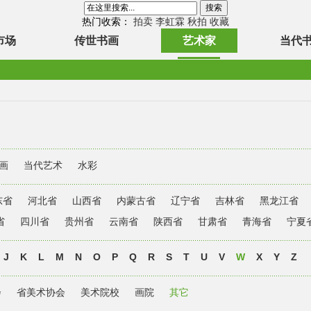
热门收索：
拍卖
李虹霖
秋拍
收藏
市场
传世书画
艺术家
当代
画
当代艺术
水彩
东省
河北省
山西省
内蒙古省
辽宁省
吉林省
黑龙江省
省
四川省
贵州省
云南省
陕西省
甘肃省
青海省
宁夏
J
K
L
M
N
O
P
Q
R
S
T
U
V
W
X
Y
Z
会
省美术协会
美术院校
画院
其它