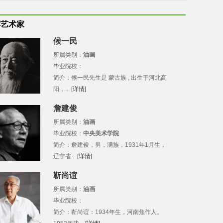
荐艺术家
候一民
所属类别：
油画
毕业院校：
简介：候一民先生是 蒙古族 , 出生于河北高
阳，...
[详情]
詹建俊
所属类别：
油画
毕业院校：
中央美术学院
简介：詹建俊，男，满族，1931年1月生，
辽宁省...
[详情]
靳尚谊
所属类别：
油画
毕业院校：
简介：靳尚谊：1934年生，河南焦作人。