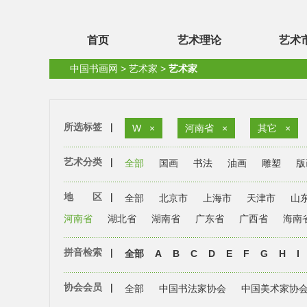
首页
艺术理论
艺术
中国书画网
>
艺术家
>
艺术家
所选标签
|
W
×
河南省
×
其它
×
艺术分类
|
全部
国画
书法
油画
雕塑
版
地 区
|
全部
北京市
上海市
天津市
山
河南省
湖北省
湖南省
广东省
广西省
海南
拼音检索
|
全部
A
B
C
D
E
F
G
H
I
协会会员
|
全部
中国书法家协会
中国美术家协