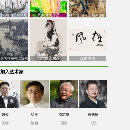
香港春拍千余件藏
周刚 水彩作品
画外音 |当法国最高傲的
价逾7亿港元，吴冠
艺术家，遇到全欧洲最
中
高
南”是怎样在中国近现
方增先 人物画
沈鹏 书法
油画史中失忆的？
新加入艺术家
曹俊
徐里
周韶华
曾来德
国画
油画
国画
书法