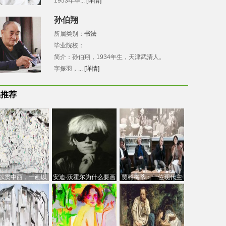
1953年毕...
[详情]
孙伯翔
所属类别：
书法
毕业院校：
简介：孙伯翔，1934年生，天津武清人。
字振羽，...
[详情]
品推荐
以贯中西，一画以
安迪·沃霍尔为什么要画
贾科梅蒂：一位现代主
今：吴冠中的绘画
芭比
义的“当代”艺术家
创