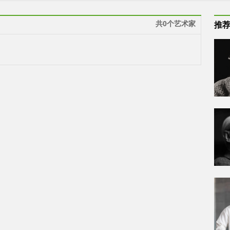
共0个艺术家
推