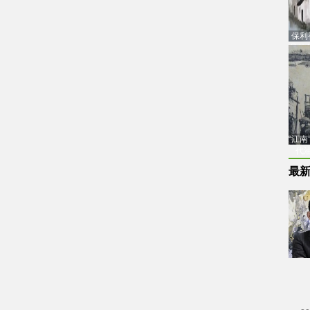
保利
品估
“江
代
最