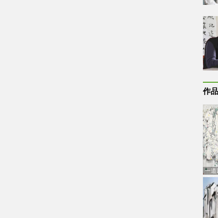
作
一道
通古