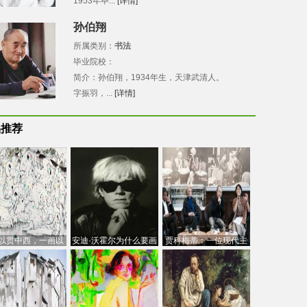
1953年毕...
[详情]
孙伯翔
所属类别：
书法
毕业院校：
简介：孙伯翔，1934年生，天津武清人。
字振羽，...
[详情]
品推荐
以贯中西，一画以
安迪·沃霍尔为什么要画
贾科梅蒂：一位现代主
今：吴冠中的绘画
芭比
义的“当代”艺术家
创