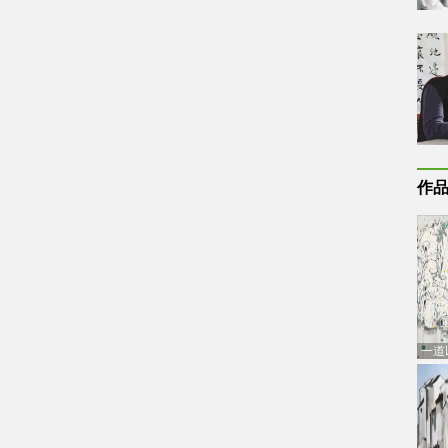
作
一道
通古