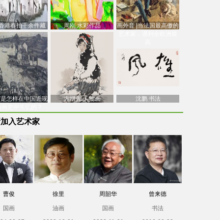
香港春拍千余件藏
周刚 水彩作品
画外音 |当法国最高傲的
价逾7亿港元，吴冠
艺术家，遇到全欧洲最
中
高
南”是怎样在中国近现
方增先 人物画
沈鹏 书法
油画史中失忆的？
新加入艺术家
曹俊
徐里
周韶华
曾来德
国画
油画
国画
书法