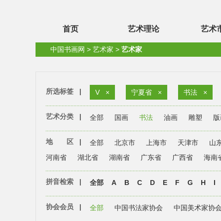
首页
艺术理论
艺术
中国书画网
>
艺术家
>
艺术家
所选标签
|
V
×
宁夏省
×
书法
×
艺术分类
|
全部
国画
书法
油画
雕塑
版
地 区
|
全部
北京市
上海市
天津市
山
河南省
湖北省
湖南省
广东省
广西省
海南
拼音检索
|
全部
A
B
C
D
E
F
G
H
I
协会会员
|
全部
中国书法家协会
中国美术家协