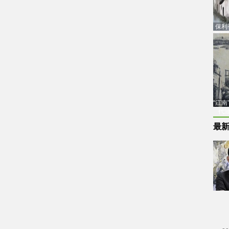
保利
品估
“江
代
最