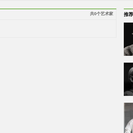
共0个艺术家
推