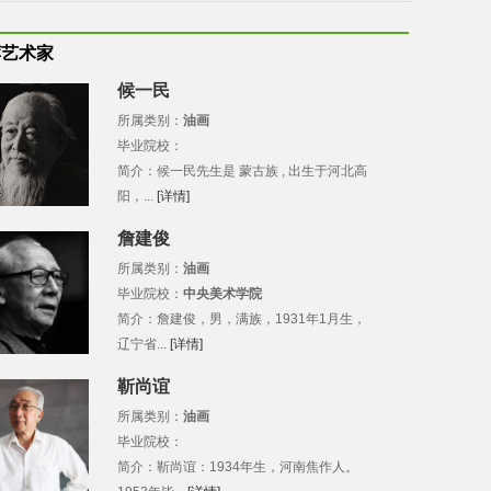
荐艺术家
候一民
所属类别：
油画
毕业院校：
简介：候一民先生是 蒙古族 , 出生于河北高
阳，...
[详情]
詹建俊
所属类别：
油画
毕业院校：
中央美术学院
简介：詹建俊，男，满族，1931年1月生，
辽宁省...
[详情]
靳尚谊
所属类别：
油画
毕业院校：
简介：靳尚谊：1934年生，河南焦作人。