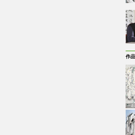
作
一道
通古