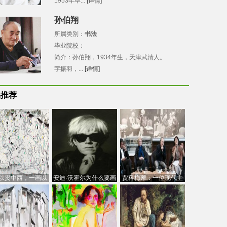
1953年毕...
[详情]
孙伯翔
所属类别：
书法
毕业院校：
简介：孙伯翔，1934年生，天津武清人。
字振羽，...
[详情]
品推荐
以贯中西，一画以
安迪·沃霍尔为什么要画
贾科梅蒂：一位现代主
今：吴冠中的绘画
芭比
义的“当代”艺术家
创