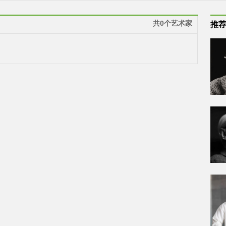
共0个艺术家
推