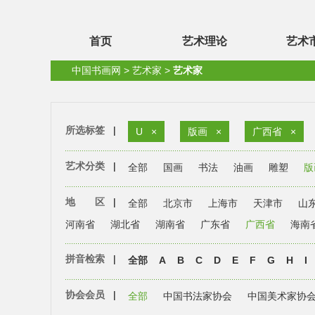
首页
艺术理论
艺术
中国书画网
>
艺术家
>
艺术家
所选标签
|
U
×
版画
×
广西省
×
艺术分类
|
全部
国画
书法
油画
雕塑
版
地 区
|
全部
北京市
上海市
天津市
山
河南省
湖北省
湖南省
广东省
广西省
海南
拼音检索
|
全部
A
B
C
D
E
F
G
H
I
协会会员
|
全部
中国书法家协会
中国美术家协