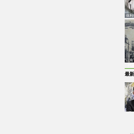
保利
品估
“江
代
最