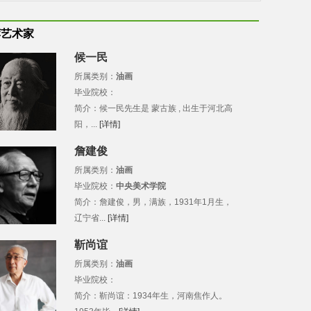
荐艺术家
候一民
所属类别：
油画
毕业院校：
简介：候一民先生是 蒙古族 , 出生于河北高
阳，...
[详情]
詹建俊
所属类别：
油画
毕业院校：
中央美术学院
简介：詹建俊，男，满族，1931年1月生，
辽宁省...
[详情]
靳尚谊
所属类别：
油画
毕业院校：
简介：靳尚谊：1934年生，河南焦作人。