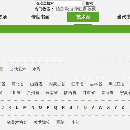
热门收索：
拍卖
秋拍
李虹霖
收藏
市场
传世书画
艺术家
当代
画
当代艺术
水彩
东省
河北省
山西省
内蒙古省
辽宁省
吉林省
黑龙江省
省
四川省
贵州省
云南省
陕西省
甘肃省
青海省
宁夏
J
K
L
M
N
O
P
Q
R
S
T
U
V
W
X
Y
Z
会
省美术协会
美术院校
画院
其它