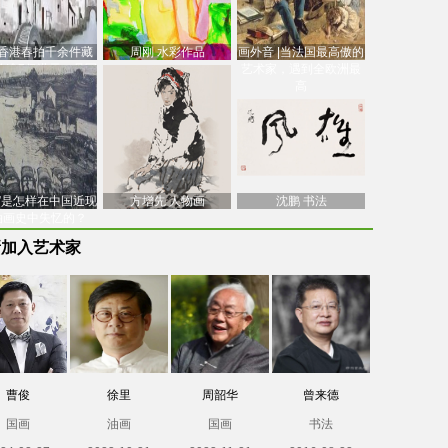
香港春拍千余件藏
周刚 水彩作品
画外音 |当法国最高傲的
价逾7亿港元，吴冠
艺术家，遇到全欧洲最
中
高
南”是怎样在中国近现
方增先 人物画
沈鹏 书法
油画史中失忆的？
新加入艺术家
曹俊
徐里
周韶华
曾来德
国画
油画
国画
书法