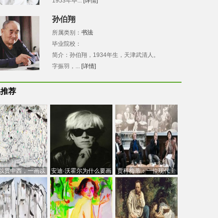
1953年毕...
[详情]
孙伯翔
所属类别：
书法
毕业院校：
简介：孙伯翔，1934年生，天津武清人。
字振羽，...
[详情]
品推荐
以贯中西，一画以
安迪·沃霍尔为什么要画
贾科梅蒂：一位现代主
今：吴冠中的绘画
芭比
义的“当代”艺术家
创