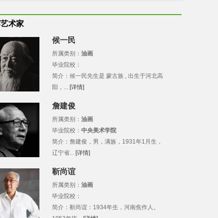
荐艺术家
候一民
所属类别：
油画
毕业院校：
简介：候一民先生是 蒙古族 , 出生于河北高
阳，...
[详情]
詹建俊
所属类别：
油画
毕业院校：
中央美术学院
简介：詹建俊，男，满族，1931年1月生，
辽宁省...
[详情]
靳尚谊
所属类别：
油画
毕业院校：
简介：靳尚谊：1934年生，河南焦作人。