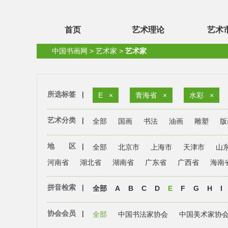
首页
艺术理论
艺术
中国书画网
>
艺术家
>
艺术家
所选标签
|
E
×
青海省
×
水彩
×
艺术分类
|
全部
国画
书法
油画
雕塑
版
地 区
|
全部
北京市
上海市
天津市
山
河南省
湖北省
湖南省
广东省
广西省
海南
拼音检索
|
全部
A
B
C
D
E
F
G
H
I
协会会员
|
全部
中国书法家协会
中国美术家协