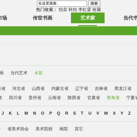
热门收索：
拍卖
秋拍
李虹霖
收藏
市场
传世书画
艺术家
当代
画
当代艺术
水彩
东省
河北省
山西省
内蒙古省
辽宁省
吉林省
黑龙江省
省
四川省
贵州省
云南省
陕西省
甘肃省
青海省
宁夏
J
K
L
M
N
O
P
Q
R
S
T
U
V
W
X
Y
Z
会
省美术协会
美术院校
画院
其它