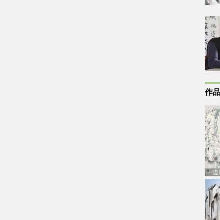
作
一道
通古