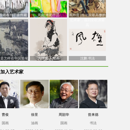
香港春拍千余件藏
周刚 水彩作品
画外音 |当法国最高傲的
价逾7亿港元，吴冠
艺术家，遇到全欧洲最
中
高
南”是怎样在中国近现
方增先 人物画
沈鹏 书法
油画史中失忆的？
新加入艺术家
曹俊
徐里
周韶华
曾来德
国画
油画
国画
书法