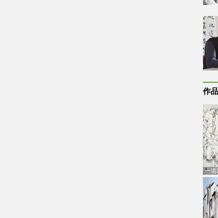
作
一道
通古