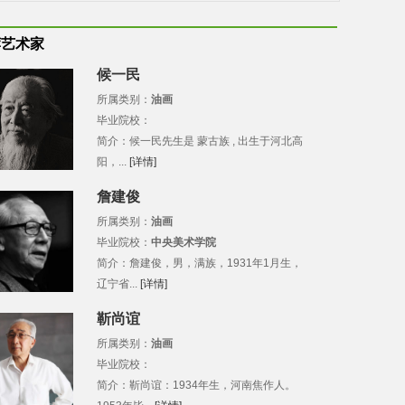
荐艺术家
候一民
所属类别：
油画
毕业院校：
简介：候一民先生是 蒙古族 , 出生于河北高
阳，...
[详情]
詹建俊
所属类别：
油画
毕业院校：
中央美术学院
简介：詹建俊，男，满族，1931年1月生，
辽宁省...
[详情]
靳尚谊
所属类别：
油画
毕业院校：
简介：靳尚谊：1934年生，河南焦作人。