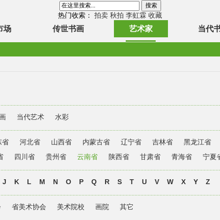
热门收索：
拍卖
秋拍
李虹霖
收藏
市场
传世书画
艺术家
当代
画
当代艺术
水彩
东省
河北省
山西省
内蒙古省
辽宁省
吉林省
黑龙江省
省
四川省
贵州省
云南省
陕西省
甘肃省
青海省
宁夏
J
K
L
M
N
O
P
Q
R
S
T
U
V
W
X
Y
Z
会
省美术协会
美术院校
画院
其它