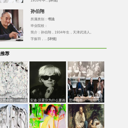
1953年毕...
[详情]
孙伯翔
所属类别：
书法
毕业院校：
简介：孙伯翔，1934年生，天津武清人。
字振羽，...
[详情]
品推荐
以贯中西，一画以
安迪·沃霍尔为什么要画
贾科梅蒂：一位现代主
今：吴冠中的绘画
芭比
义的“当代”艺术家
创