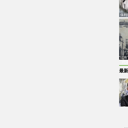
保利
品估
“江
代
最