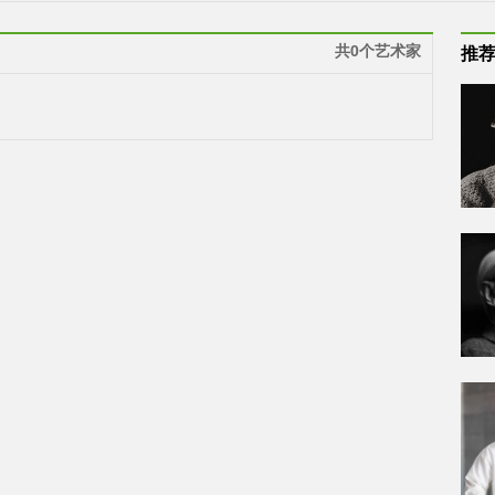
共0个艺术家
推