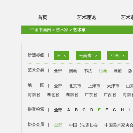
首页
艺术理论
艺术
中国书画网
>
艺术家
>
艺术家
所选标签
|
E
×
云南省
×
油画
×
艺术分类
|
全部
国画
书法
油画
雕塑
版
地 区
|
全部
北京市
上海市
天津市
山
河南省
湖北省
湖南省
广东省
广西省
海南
拼音检索
|
全部
A
B
C
D
E
F
G
H
I
协会会员
|
全部
中国书法家协会
中国美术家协