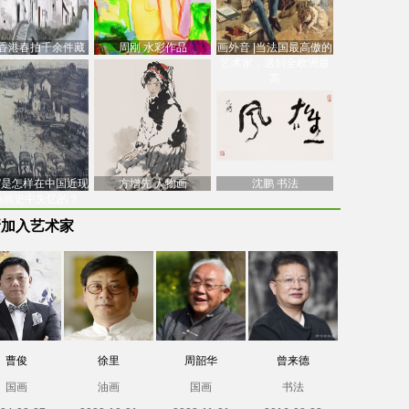
香港春拍千余件藏
周刚 水彩作品
画外音 |当法国最高傲的
价逾7亿港元，吴冠
艺术家，遇到全欧洲最
中
高
南”是怎样在中国近现
方增先 人物画
沈鹏 书法
油画史中失忆的？
新加入艺术家
曹俊
徐里
周韶华
曾来德
国画
油画
国画
书法