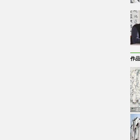
作
一道
通古