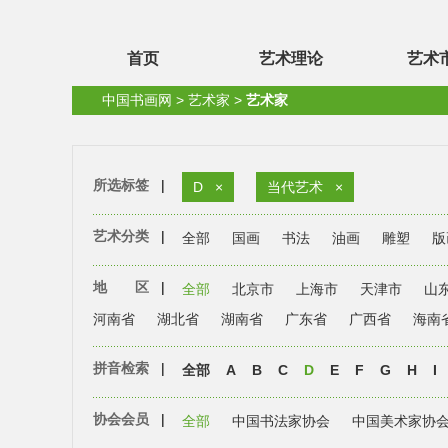
首页
艺术理论
艺术
中国书画网
>
艺术家
>
艺术家
所选标签
|
D
×
当代艺术
×
艺术分类
|
全部
国画
书法
油画
雕塑
版
地 区
|
全部
北京市
上海市
天津市
山
河南省
湖北省
湖南省
广东省
广西省
海南
拼音检索
|
全部
A
B
C
D
E
F
G
H
I
协会会员
|
全部
中国书法家协会
中国美术家协