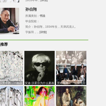
1953年毕...
[详情]
孙伯翔
所属类别：
书法
毕业院校：
简介：孙伯翔，1934年生，天津武清人。
字振羽，...
[详情]
品推荐
以贯中西，一画以
安迪·沃霍尔为什么要画
贾科梅蒂：一位现代主
今：吴冠中的绘画
芭比
义的“当代”艺术家
创