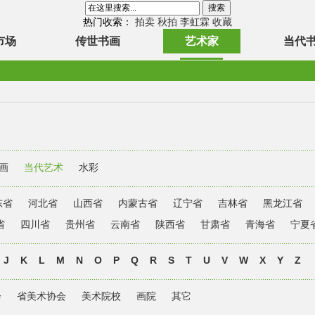
热门收索：
拍卖
秋拍
李虹霖
收藏
市场
传世书画
艺术家
当代
画
当代艺术
水彩
东省
河北省
山西省
内蒙古省
辽宁省
吉林省
黑龙江省
省
四川省
贵州省
云南省
陕西省
甘肃省
青海省
宁夏
J
K
L
M
N
O
P
Q
R
S
T
U
V
W
X
Y
Z
会
省美术协会
美术院校
画院
其它