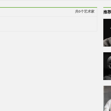
共0个艺术家
推