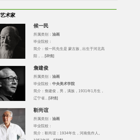
荐艺术家
候一民
所属类别：
油画
毕业院校：
简介：候一民先生是 蒙古族 , 出生于河北高
阳，...
[详情]
詹建俊
所属类别：
油画
毕业院校：
中央美术学院
简介：詹建俊，男，满族，1931年1月生，
辽宁省...
[详情]
靳尚谊
所属类别：
油画
毕业院校：
简介：靳尚谊：1934年生，河南焦作人。