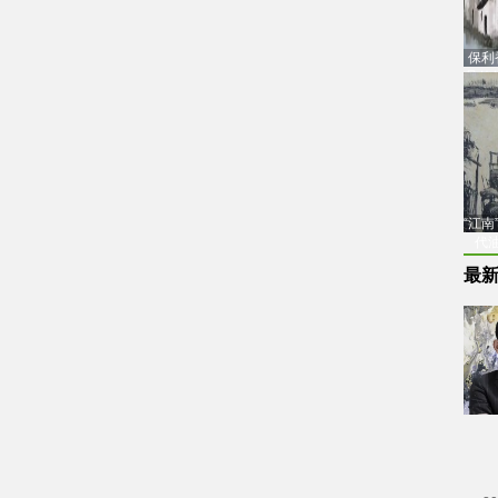
保利
品估
“江
代
最