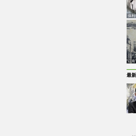
保利
品估
“江
代
最