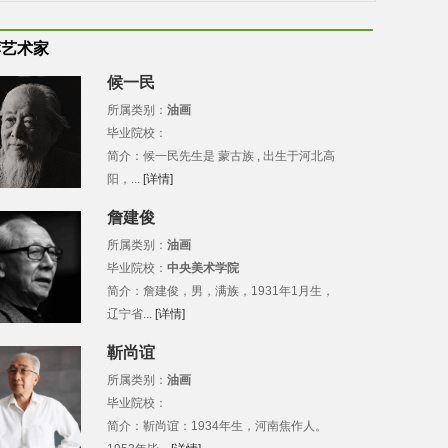
荐艺术家
候一民
所属类别：
油画
毕业院校：
简介：候一民先生是 蒙古族 , 出生于河北高
阳，...
[详情]
詹建俊
所属类别：
油画
毕业院校：
中央美术学院
简介：詹建俊，男，满族，1931年1月生，
辽宁省...
[详情]
靳尚谊
所属类别：
油画
毕业院校：
简介：靳尚谊：1934年生，河南焦作人。