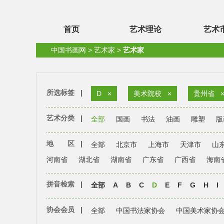
首页
艺术理论
艺术
中国书画网
>
艺术家
>
艺术家
所选标签
|
D
×
美术院校
×
贵州省
艺术分类
|
全部
国画
书法
油画
雕塑
版
地 区
|
全部
北京市
上海市
天津市
山
河南省
湖北省
湖南省
广东省
广西省
海南
拼音检索
|
全部
A
B
C
D
E
F
G
H
I
协会会员
|
全部
中国书法家协会
中国美术家协