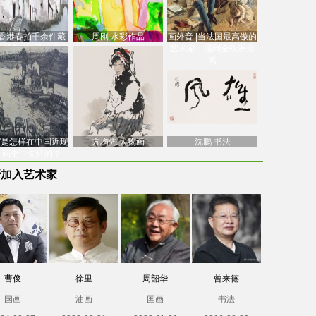
香港春拍千余件藏
周刚 水彩作品
画外音 |当法国最高傲的
价逾7亿港元，吴冠
艺术家，遇到全欧洲最
中
高
南”是怎样在中国近现
方增先 人物画
沈鹏 书法
油画史中失忆的？
新加入艺术家
曹俊
徐里
周韶华
曾来德
国画
油画
国画
书法