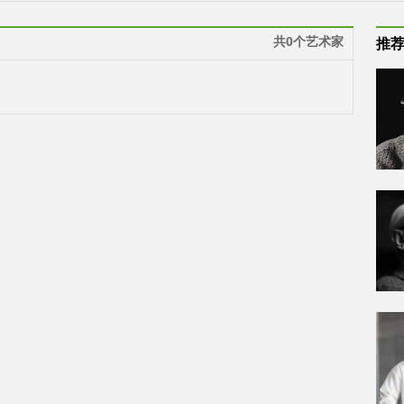
共0个艺术家
推