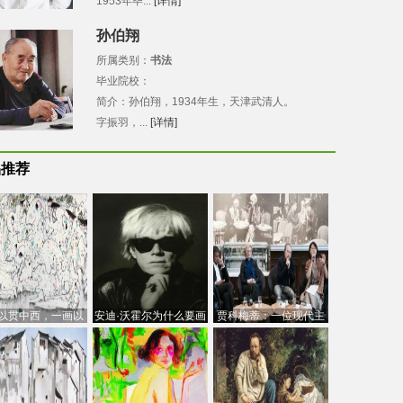
1953年毕...
[详情]
孙伯翔
所属类别：
书法
毕业院校：
简介：孙伯翔，1934年生，天津武清人。
字振羽，...
[详情]
品推荐
以贯中西，一画以
安迪·沃霍尔为什么要画
贾科梅蒂：一位现代主
今：吴冠中的绘画
芭比
义的“当代”艺术家
创