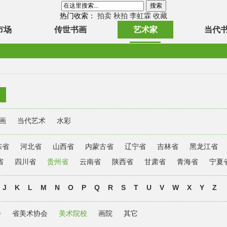
热门收索：
拍卖
秋拍
李虹霖
收藏
市场
传世书画
艺术家
当代
×
画
当代艺术
水彩
东省
河北省
山西省
内蒙古省
辽宁省
吉林省
黑龙江省
省
四川省
贵州省
云南省
陕西省
甘肃省
青海省
宁夏
J
K
L
M
N
O
P
Q
R
S
T
U
V
W
X
Y
Z
会
省美术协会
美术院校
画院
其它