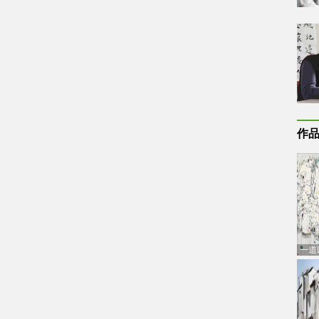
作
一道
通古