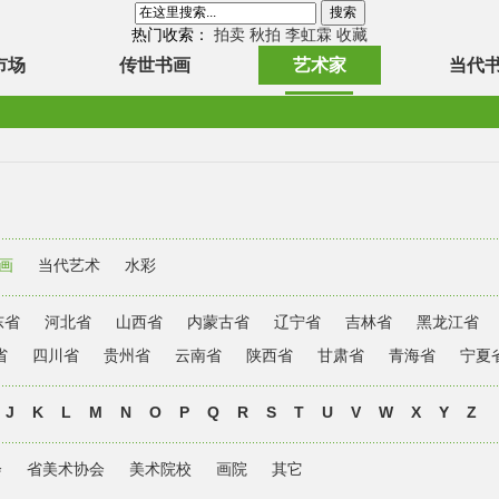
热门收索：
拍卖
秋拍
李虹霖
收藏
市场
传世书画
艺术家
当代
画
当代艺术
水彩
东省
河北省
山西省
内蒙古省
辽宁省
吉林省
黑龙江省
省
四川省
贵州省
云南省
陕西省
甘肃省
青海省
宁夏
J
K
L
M
N
O
P
Q
R
S
T
U
V
W
X
Y
Z
会
省美术协会
美术院校
画院
其它