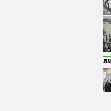
保利
品估
“江
代
最