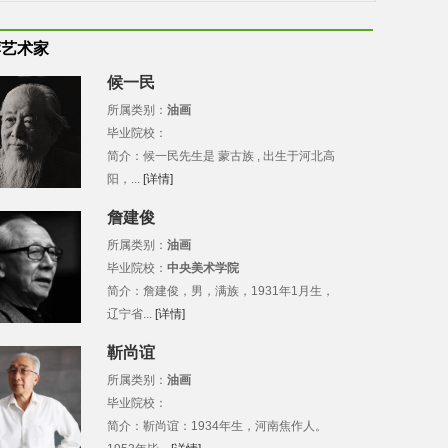
荐艺术家
候一民
所属类别：
油画
毕业院校：
简介：候一民先生是 蒙古族 , 出生于河北高
阳，...
[详情]
詹建俊
所属类别：
油画
毕业院校：
中央美术学院
简介：詹建俊，男，满族，1931年1月生，
辽宁省...
[详情]
靳尚谊
所属类别：
油画
毕业院校：
简介：靳尚谊：1934年生，河南焦作人。