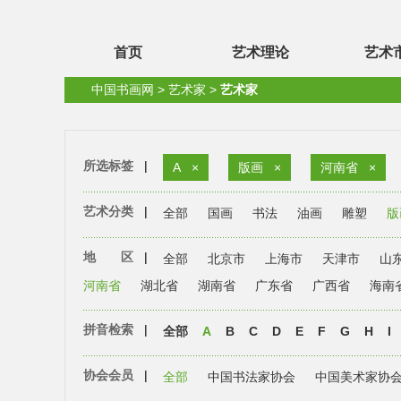
首页
艺术理论
艺术
中国书画网
>
艺术家
>
艺术家
所选标签
|
A
×
版画
×
河南省
×
艺术分类
|
全部
国画
书法
油画
雕塑
版
地 区
|
全部
北京市
上海市
天津市
山
河南省
湖北省
湖南省
广东省
广西省
海南
拼音检索
|
全部
A
B
C
D
E
F
G
H
I
协会会员
|
全部
中国书法家协会
中国美术家协