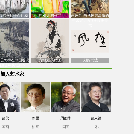
香港春拍千余件藏
周刚 水彩作品
画外音 |当法国最高傲的
价逾7亿港元，吴冠
艺术家，遇到全欧洲最
中
高
南”是怎样在中国近现
方增先 人物画
沈鹏 书法
油画史中失忆的？
新加入艺术家
曹俊
徐里
周韶华
曾来德
国画
油画
国画
书法