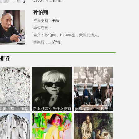
1953年毕...
[详情]
孙伯翔
所属类别：
书法
毕业院校：
简介：孙伯翔，1934年生，天津武清人。
字振羽，...
[详情]
品推荐
以贯中西，一画以
安迪·沃霍尔为什么要画
贾科梅蒂：一位现代主
今：吴冠中的绘画
芭比
义的“当代”艺术家
创