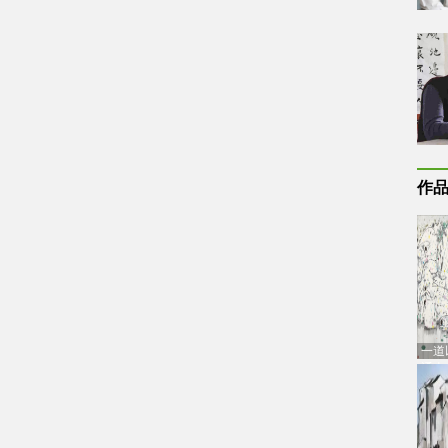
作
一道
通古