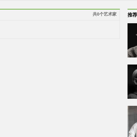
共0个艺术家
推