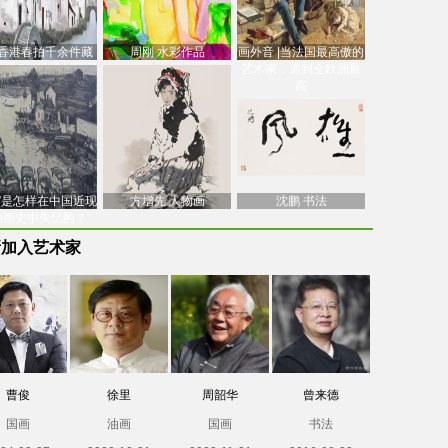
香港春拍千余件藏
周刚 水彩作品
画外音 |当法国最高傲的
价逾7亿港元，吴冠
艺术家，遇到全欧洲最
中
高
南”是怎样在中国近现
方增先 人物画
沈鹏 书法
油画史中失忆的？
新加入艺术家
曹俊
徐里
周韶华
曾来德
国画
油画
国画
书法