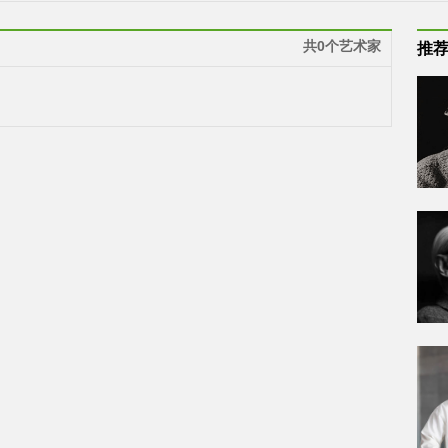
共0个艺术家
推