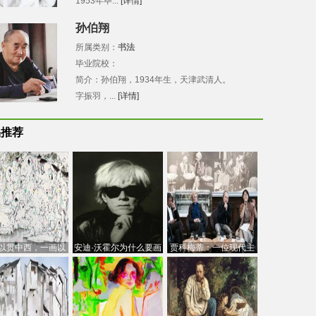
1953年毕...
[详情]
孙伯翔
所属类别：
书法
毕业院校：
简介：孙伯翔，1934年生，天津武清人。
字振羽，...
[详情]
品推荐
以贯中西，一画以
安迪·沃霍尔为什么要画
贾科梅蒂：一位现代主
今：吴冠中的绘画
芭比
义的“当代”艺术家
创