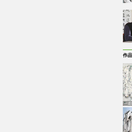
作
一道
通古