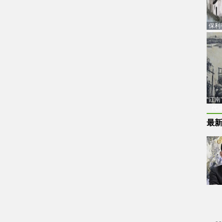
保利
品估
“江
代
最