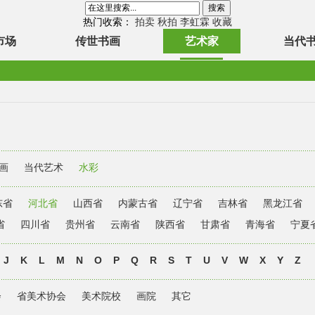
热门收索：
拍卖
秋拍
李虹霖
收藏
市场
传世书画
艺术家
当代
画
当代艺术
水彩
东省
河北省
山西省
内蒙古省
辽宁省
吉林省
黑龙江省
省
四川省
贵州省
云南省
陕西省
甘肃省
青海省
宁夏
J
K
L
M
N
O
P
Q
R
S
T
U
V
W
X
Y
Z
会
省美术协会
美术院校
画院
其它