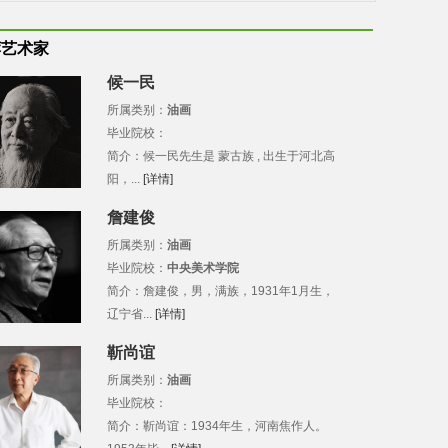
荐艺术家
候一民
所属类别：
油画
毕业院校：
简介：候一民先生是 蒙古族 , 出生于河北高
阳，...
[详情]
詹建俊
所属类别：
油画
毕业院校：
中央美术学院
简介：詹建俊，男，满族，1931年1月生，
辽宁省...
[详情]
靳尚谊
所属类别：
油画
毕业院校：
简介：靳尚谊：1934年生，河南焦作人。