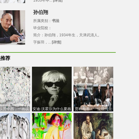
1953年毕...
[详情]
孙伯翔
所属类别：
书法
毕业院校：
简介：孙伯翔，1934年生，天津武清人。
字振羽，...
[详情]
品推荐
以贯中西，一画以
安迪·沃霍尔为什么要画
贾科梅蒂：一位现代主
今：吴冠中的绘画
芭比
义的“当代”艺术家
创