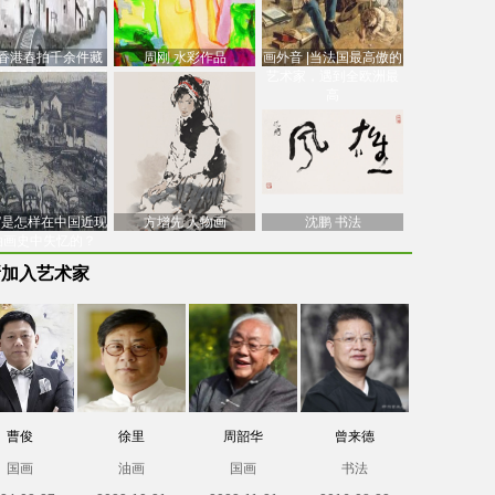
香港春拍千余件藏
周刚 水彩作品
画外音 |当法国最高傲的
价逾7亿港元，吴冠
艺术家，遇到全欧洲最
中
高
南”是怎样在中国近现
方增先 人物画
沈鹏 书法
油画史中失忆的？
新加入艺术家
曹俊
徐里
周韶华
曾来德
国画
油画
国画
书法