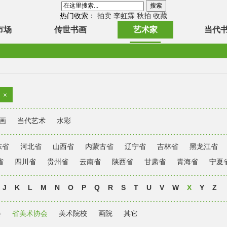
热门收索：
拍卖
李虹霖
秋拍
收藏
市场
传世书画
艺术家
当代
×
画
当代艺术
水彩
东省
河北省
山西省
内蒙古省
辽宁省
吉林省
黑龙江省
省
四川省
贵州省
云南省
陕西省
甘肃省
青海省
宁夏
J
K
L
M
N
O
P
Q
R
S
T
U
V
W
X
Y
Z
会
省美术协会
美术院校
画院
其它