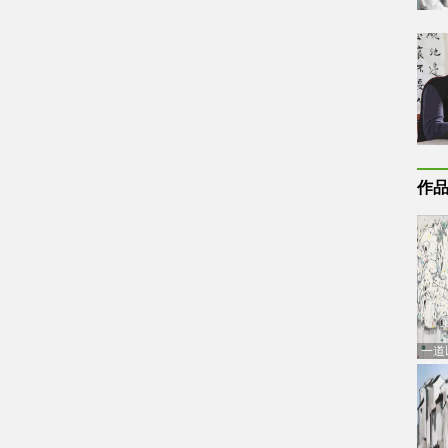
作
一道
通古