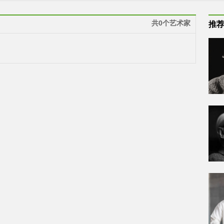
共0个艺术家
推