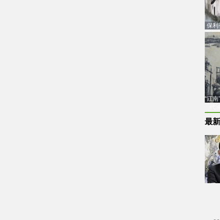
保利
品估
“江
代
最