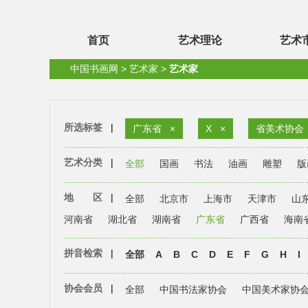
首页
艺术理论
艺术
中国书画网
>
艺术家
>
艺术家
所选标签
|
广东省
×
X
×
省美术协会
艺术分类
|
全部
国画
书法
油画
雕塑
版
地 区
|
全部
北京市
上海市
天津市
山
河南省
湖北省
湖南省
广东省
广西省
海南
拼音检索
|
全部
A
B
C
D
E
F
G
H
I
协会会员
|
全部
中国书法家协会
中国美术家协