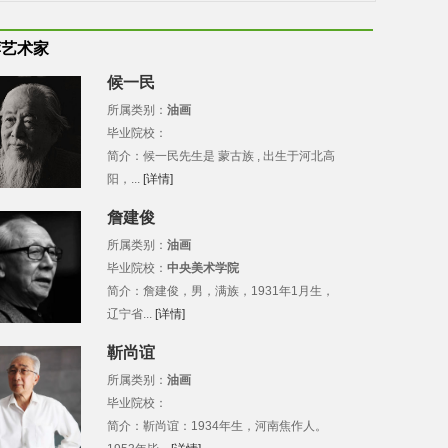
荐艺术家
候一民
所属类别：
油画
毕业院校：
简介：候一民先生是 蒙古族 , 出生于河北高
阳，...
[详情]
詹建俊
所属类别：
油画
毕业院校：
中央美术学院
简介：詹建俊，男，满族，1931年1月生，
辽宁省...
[详情]
靳尚谊
所属类别：
油画
毕业院校：
简介：靳尚谊：1934年生，河南焦作人。