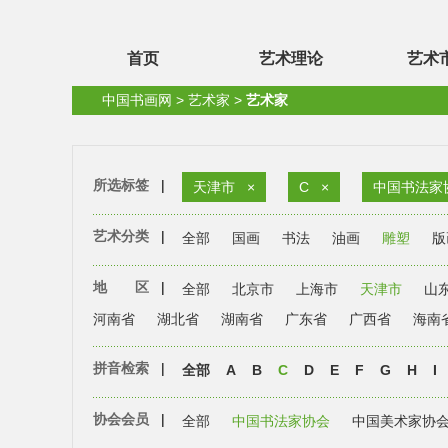
首页
艺术理论
艺术
中国书画网
>
艺术家
>
艺术家
所选标签
|
天津市
×
C
×
中国书法家
艺术分类
|
全部
国画
书法
油画
雕塑
版
地 区
|
全部
北京市
上海市
天津市
山
河南省
湖北省
湖南省
广东省
广西省
海南
拼音检索
|
全部
A
B
C
D
E
F
G
H
I
协会会员
|
全部
中国书法家协会
中国美术家协