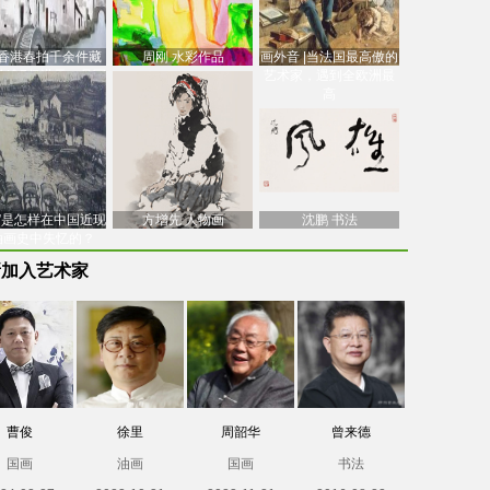
香港春拍千余件藏
周刚 水彩作品
画外音 |当法国最高傲的
价逾7亿港元，吴冠
艺术家，遇到全欧洲最
中
高
南”是怎样在中国近现
方增先 人物画
沈鹏 书法
油画史中失忆的？
新加入艺术家
曹俊
徐里
周韶华
曾来德
国画
油画
国画
书法