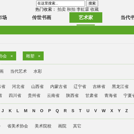
热门收索：
拍卖
秋拍
李虹霖
收藏
市场
传世书画
艺术家
当代
协会
×
雕塑
×
画
当代艺术
水彩
东省
河北省
山西省
内蒙古省
辽宁省
吉林省
黑龙江省
省
四川省
贵州省
云南省
陕西省
甘肃省
青海省
宁夏
J
K
L
M
N
O
P
Q
R
S
T
U
V
W
X
Y
Z
会
省美术协会
美术院校
画院
其它