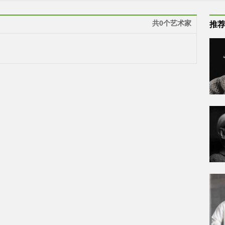
共0个艺术家
推