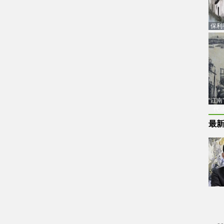
保利
品估
“江
代
最