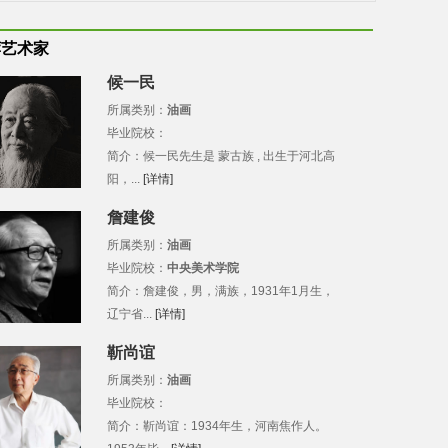
荐艺术家
候一民
所属类别：
油画
毕业院校：
简介：候一民先生是 蒙古族 , 出生于河北高
阳，...
[详情]
詹建俊
所属类别：
油画
毕业院校：
中央美术学院
简介：詹建俊，男，满族，1931年1月生，
辽宁省...
[详情]
靳尚谊
所属类别：
油画
毕业院校：
简介：靳尚谊：1934年生，河南焦作人。