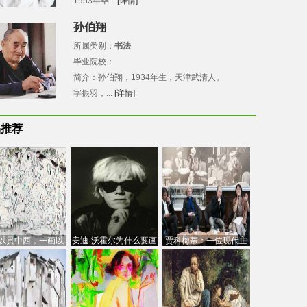
1953年毕...
[详情]
孙伯翔
所属类别：
书法
毕业院校：
简介：孙伯翔，1934年生，天津武清人。
字振羽，...
[详情]
品推荐
以贯中西，一画以
安迪·沃霍尔为什么要画
贾科梅蒂：一位现代主
今：吴冠中的绘画
芭比
义的“当代”艺术家
创