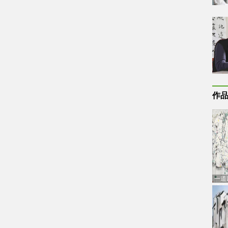
作
一道
通古