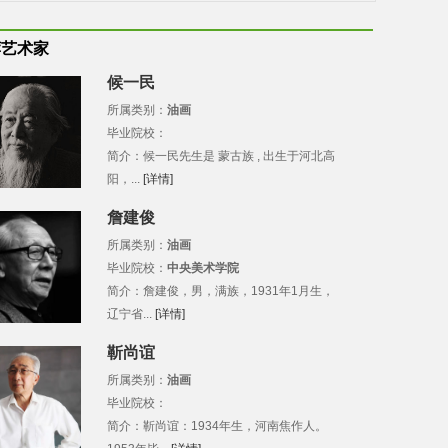
荐艺术家
候一民
所属类别：
油画
毕业院校：
简介：候一民先生是 蒙古族 , 出生于河北高
阳，...
[详情]
詹建俊
所属类别：
油画
毕业院校：
中央美术学院
简介：詹建俊，男，满族，1931年1月生，
辽宁省...
[详情]
靳尚谊
所属类别：
油画
毕业院校：
简介：靳尚谊：1934年生，河南焦作人。