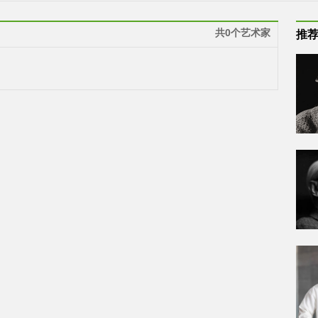
共0个艺术家
推