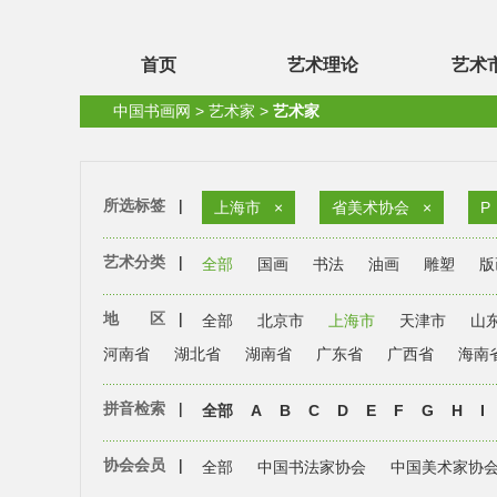
首页
艺术理论
艺术
中国书画网
>
艺术家
>
艺术家
所选标签
|
上海市
×
省美术协会
×
P
艺术分类
|
全部
国画
书法
油画
雕塑
版
地 区
|
全部
北京市
上海市
天津市
山
河南省
湖北省
湖南省
广东省
广西省
海南
拼音检索
|
全部
A
B
C
D
E
F
G
H
I
协会会员
|
全部
中国书法家协会
中国美术家协