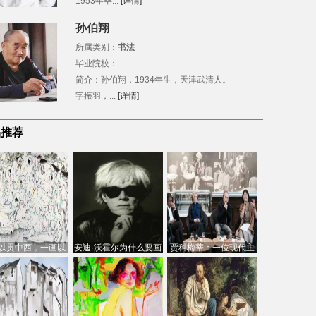
1953年毕...
[详情]
孙伯翔
所属类别：
书法
毕业院校：
简介：孙伯翔，1934年生，天津武清人。
字振羽，...
[详情]
品推荐
以贯中西，一画以
安迪·沃霍尔为什么要画
贾科梅蒂：一位现代主
今：吴冠中的绘画
芭比
义的“当代”艺术家
创