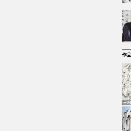
作
一道
通古