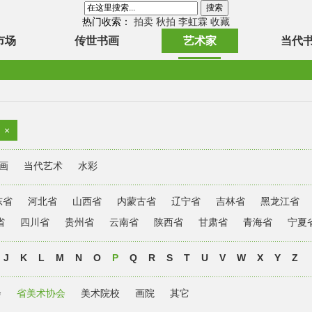
热门收索：
拍卖
秋拍
李虹霖
收藏
市场
传世书画
艺术家
当代
×
画
当代艺术
水彩
东省
河北省
山西省
内蒙古省
辽宁省
吉林省
黑龙江省
省
四川省
贵州省
云南省
陕西省
甘肃省
青海省
宁夏
J
K
L
M
N
O
P
Q
R
S
T
U
V
W
X
Y
Z
会
省美术协会
美术院校
画院
其它