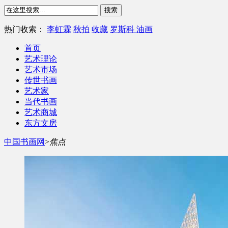
热门收索：
李虹霖
秋拍
收藏
罗斯科 油画
首页
艺术理论
艺术市场
传世书画
艺术家
当代书画
艺术商城
东方文房
中国书画网
>
焦点