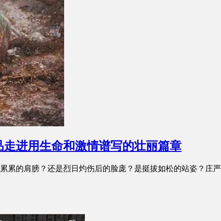
品走进用生命和激情谱写的壮丽篇章
累累的肩膀？还是烈日灼伤后的脸庞？是挺拔如松的站姿？庄严