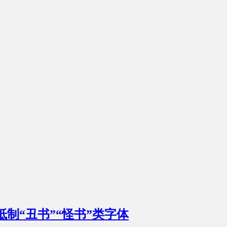
抵制“丑书”“怪书”类字体