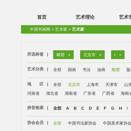
首页
艺术理论
艺术
中国书画网
>
艺术家
>
艺术家
所选标签
|
雕塑
×
北京市
×
I
×
艺术分类
|
全部
国画
书法
油画
雕塑
版
地 区
|
全部
北京市
上海市
天津市
山
河南省
湖北省
湖南省
广东省
广西省
海南
拼音检索
|
全部
A
B
C
D
E
F
G
H
I
协会会员
|
全部
中国书法家协会
中国美术家协