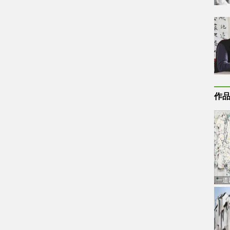
作
一道
通古