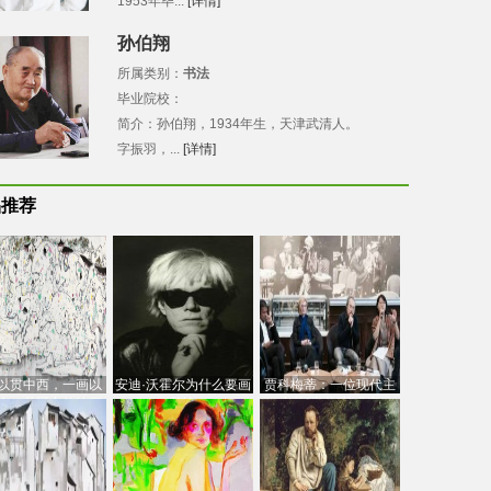
1953年毕...
[详情]
孙伯翔
所属类别：
书法
毕业院校：
简介：孙伯翔，1934年生，天津武清人。
字振羽，...
[详情]
品推荐
以贯中西，一画以
安迪·沃霍尔为什么要画
贾科梅蒂：一位现代主
今：吴冠中的绘画
芭比
义的“当代”艺术家
创