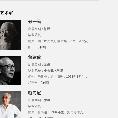
荐艺术家
候一民
所属类别：
油画
毕业院校：
简介：候一民先生是 蒙古族 , 出生于河北高
阳，...
[详情]
詹建俊
所属类别：
油画
毕业院校：
中央美术学院
简介：詹建俊，男，满族，1931年1月生，
辽宁省...
[详情]
靳尚谊
所属类别：
油画
毕业院校：
简介：靳尚谊：1934年生，河南焦作人。