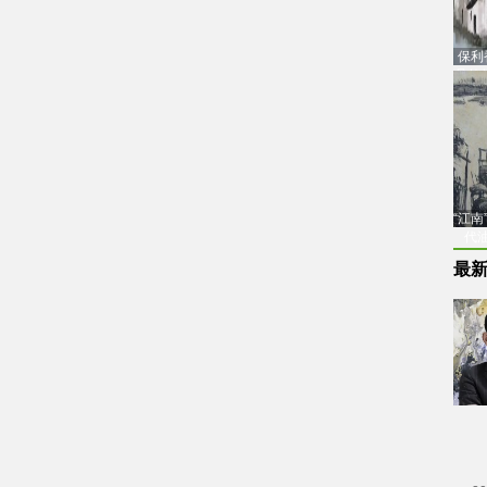
保利
品估
“江
代
最