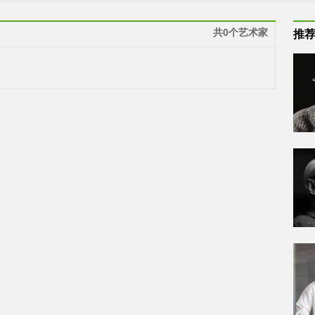
共0个艺术家
推