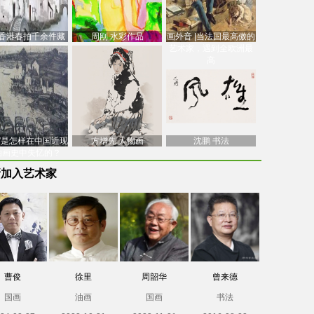
香港春拍千余件藏
周刚 水彩作品
画外音 |当法国最高傲的
价逾7亿港元，吴冠
艺术家，遇到全欧洲最
中
高
南”是怎样在中国近现
方增先 人物画
沈鹏 书法
油画史中失忆的？
新加入艺术家
曹俊
徐里
周韶华
曾来德
国画
油画
国画
书法