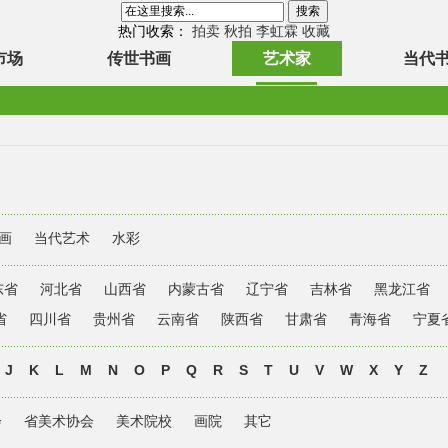
热门收索：
拍卖
秋拍
李虹霖
收藏
市场
传世书画
艺术家
当代
画
当代艺术
水彩
东省
河北省
山西省
内蒙古省
辽宁省
吉林省
黑龙江省
省
四川省
贵州省
云南省
陕西省
甘肃省
青海省
宁夏
J
K
L
M
N
O
P
Q
R
S
T
U
V
W
X
Y
Z
会
省美术协会
美术院校
画院
其它