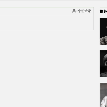
共0个艺术家
推