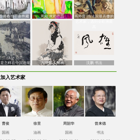
香港春拍千余件藏
周刚 水彩作品
画外音 |当法国最高傲的
价逾7亿港元，吴冠
艺术家，遇到全欧洲最
中
高
南”是怎样在中国近现
方增先 人物画
沈鹏 书法
油画史中失忆的？
新加入艺术家
曹俊
徐里
周韶华
曾来德
国画
油画
国画
书法