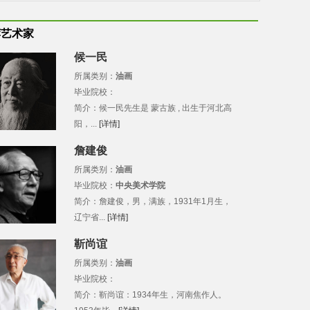
荐艺术家
候一民
所属类别：
油画
毕业院校：
简介：候一民先生是 蒙古族 , 出生于河北高
阳，...
[详情]
詹建俊
所属类别：
油画
毕业院校：
中央美术学院
简介：詹建俊，男，满族，1931年1月生，
辽宁省...
[详情]
靳尚谊
所属类别：
油画
毕业院校：
简介：靳尚谊：1934年生，河南焦作人。