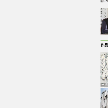
作
一道
通古