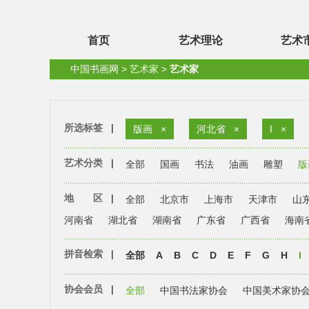
首页
艺术理论
艺术
中国书画网
>
艺术家
>
艺术家
所选标签
|
版画
×
河北省
×
I
×
艺术分类
|
全部
国画
书法
油画
雕塑
版
地 区
|
全部
北京市
上海市
天津市
山
河南省
湖北省
湖南省
广东省
广西省
海南
拼音检索
|
全部
A
B
C
D
E
F
G
H
I
协会会员
|
全部
中国书法家协会
中国美术家协