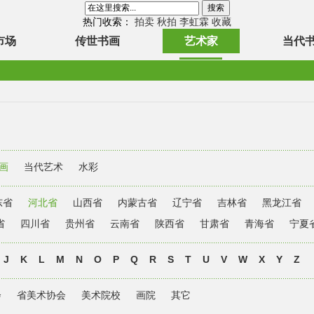
热门收索：
拍卖
秋拍
李虹霖
收藏
市场
传世书画
艺术家
当代
画
当代艺术
水彩
东省
河北省
山西省
内蒙古省
辽宁省
吉林省
黑龙江省
省
四川省
贵州省
云南省
陕西省
甘肃省
青海省
宁夏
J
K
L
M
N
O
P
Q
R
S
T
U
V
W
X
Y
Z
会
省美术协会
美术院校
画院
其它