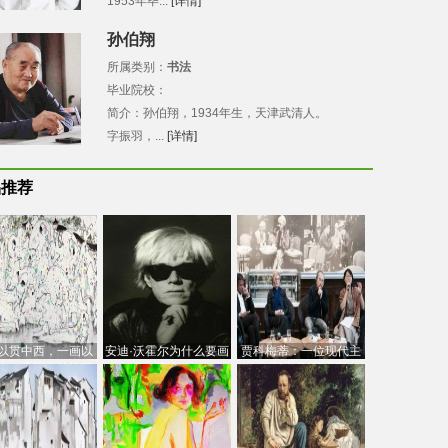
1953年毕...
[详情]
孙伯翔
所属类别：
书法
毕业院校：
简介：孙伯翔，1934年生，天津武清人。
字振羽，...
[详情]
品推荐
以贯中西，一画以
安迪·沃霍尔为什么要画
贾科梅蒂：一位现代主
今：吴冠中的绘画
芭比
义的“当代”艺术家
创