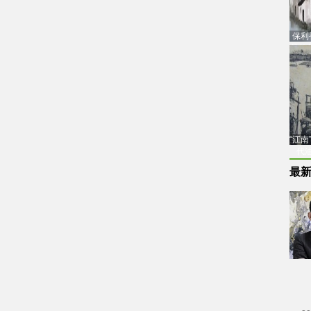
保利
品估
“江
代
最