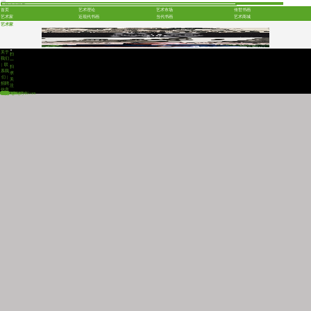
首页
艺术理论
艺术市场
传世书画
艺术家
近现代书画
当代书画
艺术商城
艺术家
关于
扫
我们
一
|
联
扫
系我
求
们
|
关
招聘
注
信息
主编信箱： shwbjb@zgzyw.com 联系电话：18701276487
版权所有：Copyright 2004-2021 中國書畫網 CHINA PAINTING AND CALLIGRAPHY NET