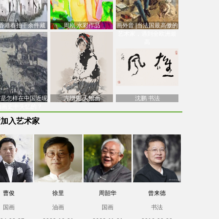
香港春拍千余件藏
周刚 水彩作品
画外音 |当法国最高傲的
价逾7亿港元，吴冠
艺术家，遇到全欧洲最
中
高
南”是怎样在中国近现
方增先 人物画
沈鹏 书法
油画史中失忆的？
新加入艺术家
曹俊
徐里
周韶华
曾来德
国画
油画
国画
书法