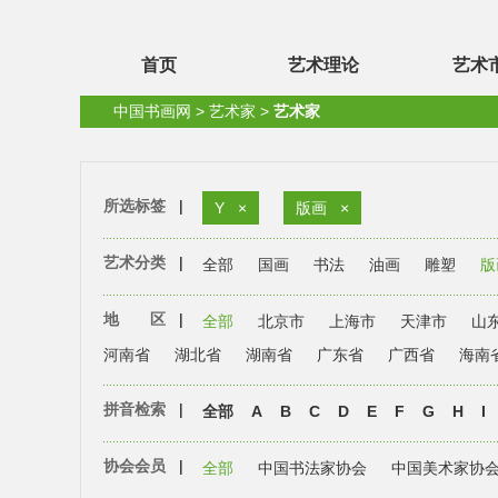
首页
艺术理论
艺术
中国书画网
>
艺术家
>
艺术家
所选标签
|
Y
×
版画
×
艺术分类
|
全部
国画
书法
油画
雕塑
版
地 区
|
全部
北京市
上海市
天津市
山
河南省
湖北省
湖南省
广东省
广西省
海南
拼音检索
|
全部
A
B
C
D
E
F
G
H
I
协会会员
|
全部
中国书法家协会
中国美术家协