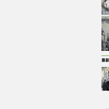
保利
品估
“江
代
最