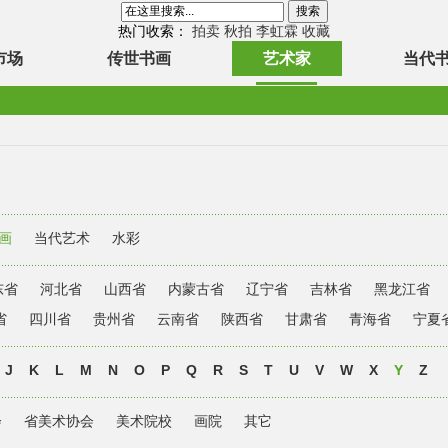
热门收索：
拍卖
秋拍
李虹霖
收藏
市场
传世书画
艺术家
当代
画
当代艺术
水彩
东省
河北省
山西省
内蒙古省
辽宁省
吉林省
黑龙江省
省
四川省
贵州省
云南省
陕西省
甘肃省
青海省
宁夏
J
K
L
M
N
O
P
Q
R
S
T
U
V
W
X
Y
Z
会
省美术协会
美术院校
画院
其它