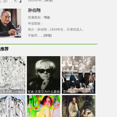
1953年毕...
[详情]
孙伯翔
所属类别：
书法
毕业院校：
简介：孙伯翔，1934年生，天津武清人。
字振羽，...
[详情]
品推荐
以贯中西，一画以
安迪·沃霍尔为什么要画
贾科梅蒂：一位现代主
今：吴冠中的绘画
芭比
义的“当代”艺术家
创