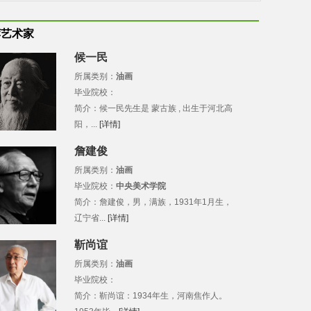
荐艺术家
候一民
所属类别：
油画
毕业院校：
简介：候一民先生是 蒙古族 , 出生于河北高
阳，...
[详情]
詹建俊
所属类别：
油画
毕业院校：
中央美术学院
简介：詹建俊，男，满族，1931年1月生，
辽宁省...
[详情]
靳尚谊
所属类别：
油画
毕业院校：
简介：靳尚谊：1934年生，河南焦作人。