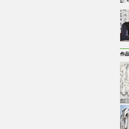
作
一道
通古