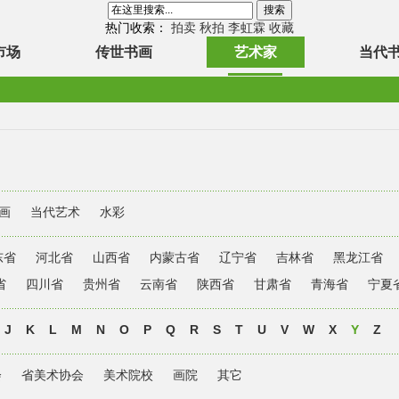
热门收索：
拍卖
秋拍
李虹霖
收藏
市场
传世书画
艺术家
当代
画
当代艺术
水彩
东省
河北省
山西省
内蒙古省
辽宁省
吉林省
黑龙江省
省
四川省
贵州省
云南省
陕西省
甘肃省
青海省
宁夏
J
K
L
M
N
O
P
Q
R
S
T
U
V
W
X
Y
Z
会
省美术协会
美术院校
画院
其它