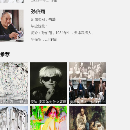
1953年毕...
[详情]
孙伯翔
所属类别：
书法
毕业院校：
简介：孙伯翔，1934年生，天津武清人。
字振羽，...
[详情]
品推荐
以贯中西，一画以
安迪·沃霍尔为什么要画
贾科梅蒂：一位现代主
今：吴冠中的绘画
芭比
义的“当代”艺术家
创