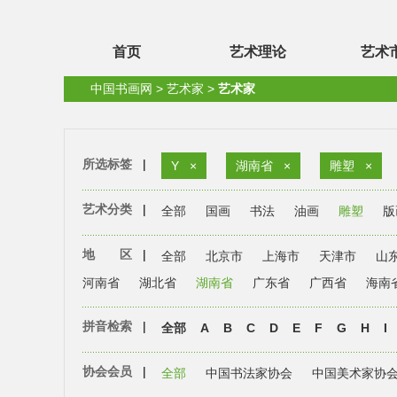
首页
艺术理论
艺术
中国书画网
>
艺术家
>
艺术家
所选标签
|
Y
×
湖南省
×
雕塑
×
艺术分类
|
全部
国画
书法
油画
雕塑
版
地 区
|
全部
北京市
上海市
天津市
山
河南省
湖北省
湖南省
广东省
广西省
海南
拼音检索
|
全部
A
B
C
D
E
F
G
H
I
协会会员
|
全部
中国书法家协会
中国美术家协