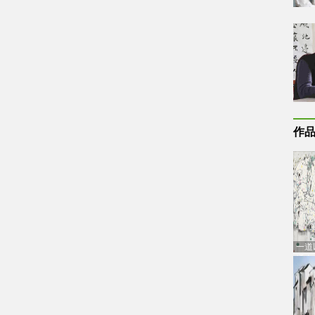
作
一道
通古