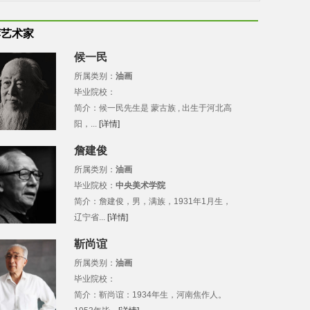
荐艺术家
候一民
所属类别：
油画
毕业院校：
简介：候一民先生是 蒙古族 , 出生于河北高
阳，...
[详情]
詹建俊
所属类别：
油画
毕业院校：
中央美术学院
简介：詹建俊，男，满族，1931年1月生，
辽宁省...
[详情]
靳尚谊
所属类别：
油画
毕业院校：
简介：靳尚谊：1934年生，河南焦作人。