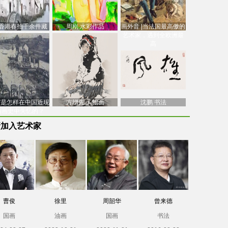
香港春拍千余件藏
周刚 水彩作品
画外音 |当法国最高傲的
价逾7亿港元，吴冠
艺术家，遇到全欧洲最
中
高
南”是怎样在中国近现
方增先 人物画
沈鹏 书法
油画史中失忆的？
新加入艺术家
曹俊
徐里
周韶华
曾来德
国画
油画
国画
书法