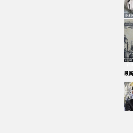
保利
品估
“江
代
最