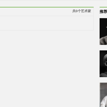
共0个艺术家
推