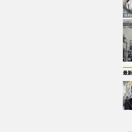
保利
品估
“江
代
最