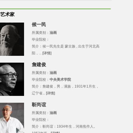
荐艺术家
候一民
所属类别：
油画
毕业院校：
简介：候一民先生是 蒙古族 , 出生于河北高
阳，...
[详情]
詹建俊
所属类别：
油画
毕业院校：
中央美术学院
简介：詹建俊，男，满族，1931年1月生，
辽宁省...
[详情]
靳尚谊
所属类别：
油画
毕业院校：
简介：靳尚谊：1934年生，河南焦作人。