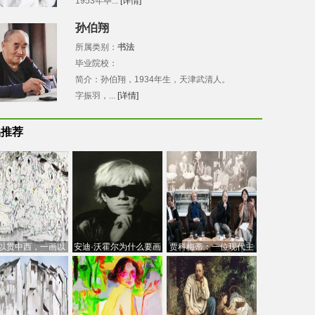
1953年毕...
[详情]
孙伯翔
所属类别：
书法
毕业院校：
简介：孙伯翔，1934年生，天津武清人。
字振羽，...
[详情]
品推荐
以贯中西，一画以
安迪·沃霍尔为什么要画
贾科梅蒂：一位现代主
今：吴冠中的绘画
芭比
义的“当代”艺术家
创