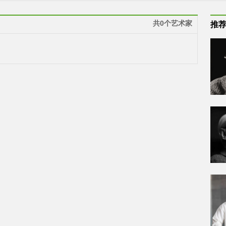
共0个艺术家
推