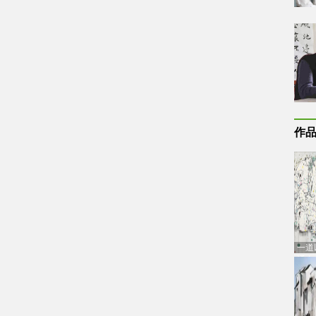
作
一道
通古