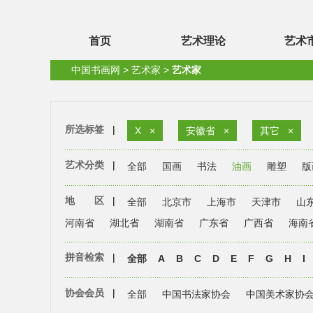
首页
艺术理论
艺术
中国书画网
>
艺术家
>
艺术家
所选标签
|
X
×
安徽省
×
其它
×
艺术分类
|
全部
国画
书法
油画
雕塑
版
地 区
|
全部
北京市
上海市
天津市
山
河南省
湖北省
湖南省
广东省
广西省
海南
拼音检索
|
全部
A
B
C
D
E
F
G
H
I
协会会员
|
全部
中国书法家协会
中国美术家协