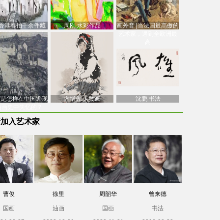
香港春拍千余件藏
周刚 水彩作品
画外音 |当法国最高傲的
价逾7亿港元，吴冠
艺术家，遇到全欧洲最
中
高
南”是怎样在中国近现
方增先 人物画
沈鹏 书法
油画史中失忆的？
新加入艺术家
曹俊
徐里
周韶华
曾来德
国画
油画
国画
书法