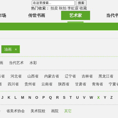
热门收索：
拍卖
秋拍
李虹霖
收藏
市场
传世书画
艺术家
当代
油画
×
画
当代艺术
水彩
东省
河北省
山西省
内蒙古省
辽宁省
吉林省
黑龙江省
省
四川省
贵州省
云南省
陕西省
甘肃省
青海省
宁夏
J
K
L
M
N
O
P
Q
R
S
T
U
V
W
X
Y
Z
会
省美术协会
美术院校
画院
其它