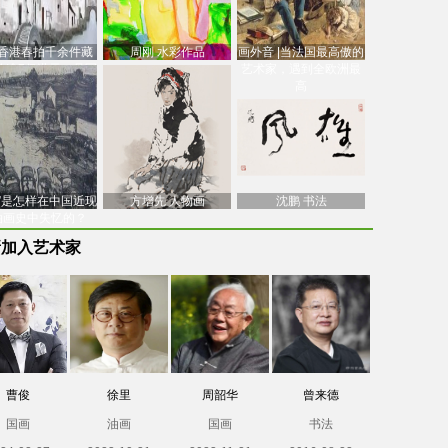
香港春拍千余件藏
周刚 水彩作品
画外音 |当法国最高傲的
价逾7亿港元，吴冠
艺术家，遇到全欧洲最
中
高
南”是怎样在中国近现
方增先 人物画
沈鹏 书法
油画史中失忆的？
新加入艺术家
曹俊
徐里
周韶华
曾来德
国画
油画
国画
书法