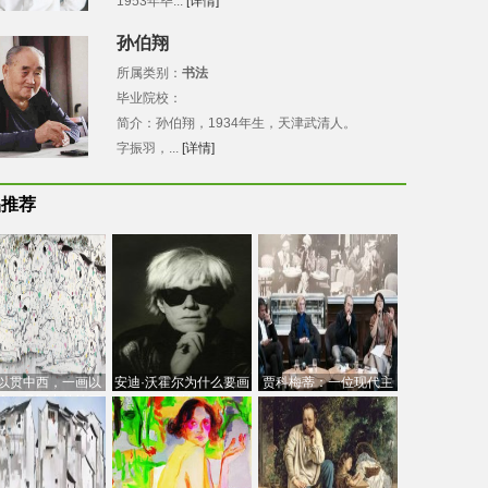
1953年毕...
[详情]
孙伯翔
所属类别：
书法
毕业院校：
简介：孙伯翔，1934年生，天津武清人。
字振羽，...
[详情]
品推荐
以贯中西，一画以
安迪·沃霍尔为什么要画
贾科梅蒂：一位现代主
今：吴冠中的绘画
芭比
义的“当代”艺术家
创