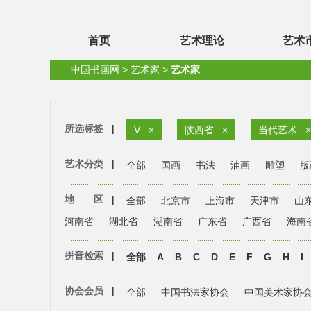
首页
艺术理论
艺术
中国书画网
>
艺术家
>
艺术家
所选标签
|
V
×
陕西省
×
当代艺术
×
艺术分类
|
全部
国画
书法
油画
雕塑
版
地 区
|
全部
北京市
上海市
天津市
山
河南省
湖北省
湖南省
广东省
广西省
海南
拼音检索
|
全部
A
B
C
D
E
F
G
H
I
协会会员
|
全部
中国书法家协会
中国美术家协