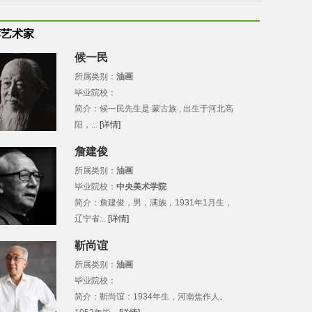
荐艺术家
候一民
所属类别：
油画
毕业院校：
简介：候一民先生是 蒙古族 , 出生于河北高
阳，...
[详情]
詹建俊
所属类别：
油画
毕业院校：
中央美术学院
简介：詹建俊，男，满族，1931年1月生，
辽宁省...
[详情]
靳尚谊
所属类别：
油画
毕业院校：
简介：靳尚谊：1934年生，河南焦作人。