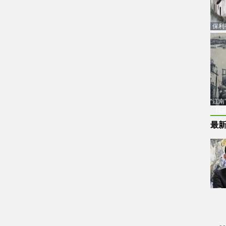
保利
品估
“江
代
最