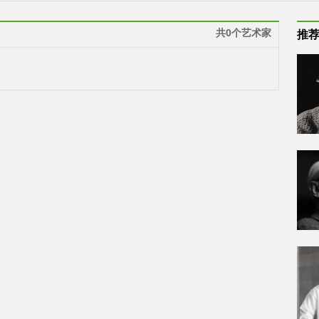
共0个艺术家
推