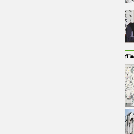
作
一道
通古