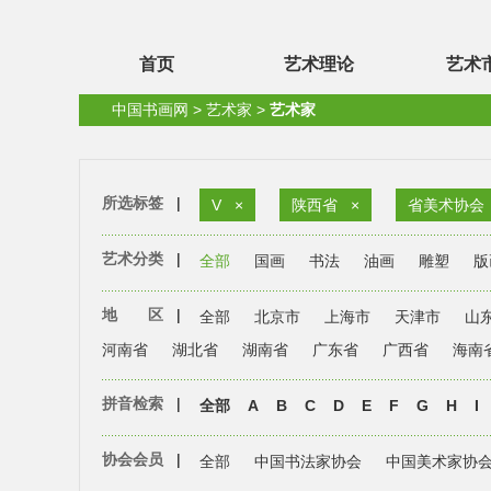
首页
艺术理论
艺术
中国书画网
>
艺术家
>
艺术家
所选标签
|
V
×
陕西省
×
省美术协会
艺术分类
|
全部
国画
书法
油画
雕塑
版
地 区
|
全部
北京市
上海市
天津市
山
河南省
湖北省
湖南省
广东省
广西省
海南
拼音检索
|
全部
A
B
C
D
E
F
G
H
I
协会会员
|
全部
中国书法家协会
中国美术家协