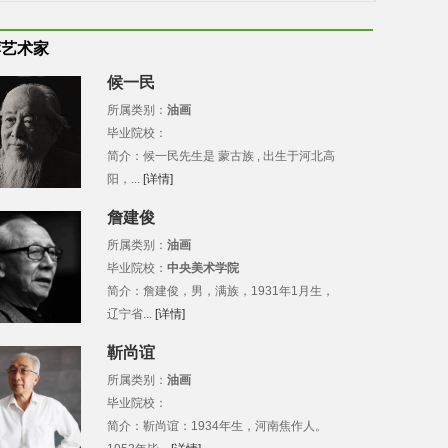
荐艺术家
候一民
所属类别：
油画
毕业院校：
简介：候一民先生是 蒙古族 , 出生于河北高
阳，...
[详情]
詹建俊
所属类别：
油画
毕业院校：
中央美术学院
简介：詹建俊，男，满族，1931年1月生，
辽宁省...
[详情]
靳尚谊
所属类别：
油画
毕业院校：
简介：靳尚谊：1934年生，河南焦作人。