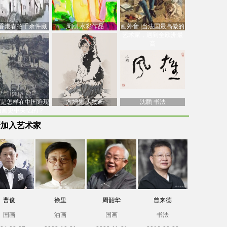
香港春拍千余件藏
周刚 水彩作品
画外音 |当法国最高傲的
价逾7亿港元，吴冠
艺术家，遇到全欧洲最
中
高
南”是怎样在中国近现
方增先 人物画
沈鹏 书法
油画史中失忆的？
新加入艺术家
曹俊
徐里
周韶华
曾来德
国画
油画
国画
书法