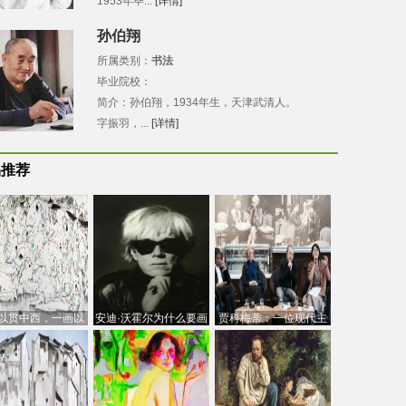
1953年毕...
[详情]
孙伯翔
所属类别：
书法
毕业院校：
简介：孙伯翔，1934年生，天津武清人。
字振羽，...
[详情]
品推荐
以贯中西，一画以
安迪·沃霍尔为什么要画
贾科梅蒂：一位现代主
今：吴冠中的绘画
芭比
义的“当代”艺术家
创