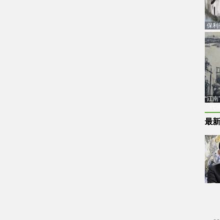
保利
品估
“江
代
最