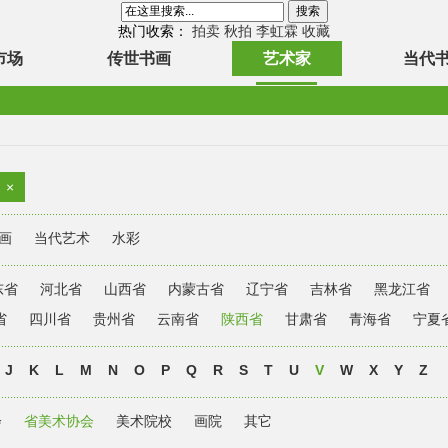
热门收索：
拍卖
秋拍
李虹霖
收藏
市场
传世书画
艺术家
当代
×
画
当代艺术
水彩
东省
河北省
山西省
内蒙古省
辽宁省
吉林省
黑龙江省
省
四川省
贵州省
云南省
陕西省
甘肃省
青海省
宁夏
J
K
L
M
N
O
P
Q
R
S
T
U
V
W
X
Y
Z
会
省美术协会
美术院校
画院
其它