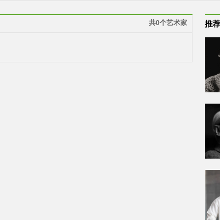
共0个艺术家
推