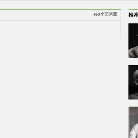
共0个艺术家
推