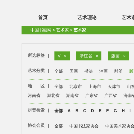
首页
艺术理论
艺术
中国书画网
>
艺术家
>
艺术家
所选标签
|
V
×
浙江省
×
版画
×
艺术分类
|
全部
国画
书法
油画
雕塑
版
地 区
|
全部
北京市
上海市
天津市
山
河南省
湖北省
湖南省
广东省
广西省
海南
拼音检索
|
全部
A
B
C
D
E
F
G
H
I
协会会员
|
全部
中国书法家协会
中国美术家协