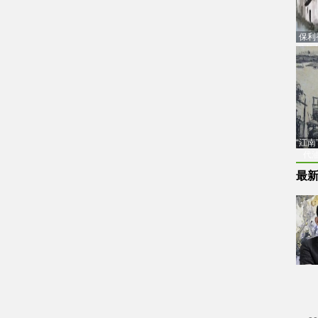
保利
品估
“江
代
最