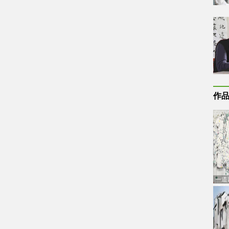
作
一道
通古