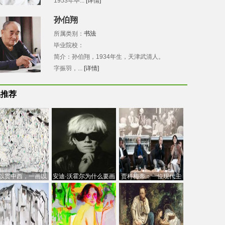
1953年毕...
[详情]
孙伯翔
所属类别：
书法
毕业院校：
简介：孙伯翔，1934年生，天津武清人。
字振羽，...
[详情]
品推荐
以贯中西，一画以
安迪·沃霍尔为什么要画
贾科梅蒂：一位现代主
今：吴冠中的绘画
芭比
义的“当代”艺术家
创