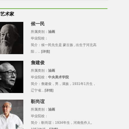
荐艺术家
候一民
所属类别：
油画
毕业院校：
简介：候一民先生是 蒙古族 , 出生于河北高
阳，...
[详情]
詹建俊
所属类别：
油画
毕业院校：
中央美术学院
简介：詹建俊，男，满族，1931年1月生，
辽宁省...
[详情]
靳尚谊
所属类别：
油画
毕业院校：
简介：靳尚谊：1934年生，河南焦作人。