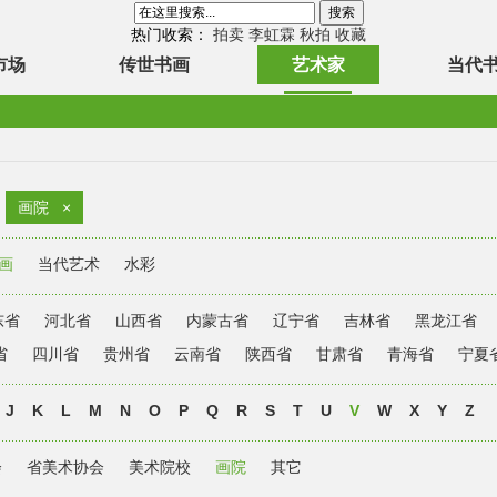
热门收索：
拍卖
李虹霖
秋拍
收藏
市场
传世书画
艺术家
当代
画院
×
画
当代艺术
水彩
东省
河北省
山西省
内蒙古省
辽宁省
吉林省
黑龙江省
省
四川省
贵州省
云南省
陕西省
甘肃省
青海省
宁夏
J
K
L
M
N
O
P
Q
R
S
T
U
V
W
X
Y
Z
会
省美术协会
美术院校
画院
其它