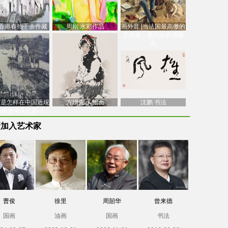
香港春拍千余件藏
周刚 水彩作品
画外音 |当法国最高傲的
价逾7亿港元，吴冠
艺术家，遇到全欧洲最
中
高
南”是怎样在中国近现
方增先 人物画
沈鹏 书法
油画史中失忆的？
新加入艺术家
曹俊
徐里
周韶华
曾来德
国画
油画
国画
书法