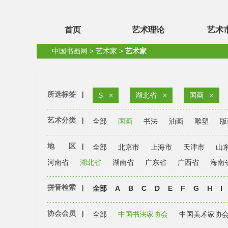
首页
艺术理论
艺术
中国书画网
>
艺术家
>
艺术家
所选标签
|
S
×
湖北省
×
国画
×
艺术分类
|
全部
国画
书法
油画
雕塑
版
地 区
|
全部
北京市
上海市
天津市
山
河南省
湖北省
湖南省
广东省
广西省
海南
拼音检索
|
全部
A
B
C
D
E
F
G
H
I
协会会员
|
全部
中国书法家协会
中国美术家协