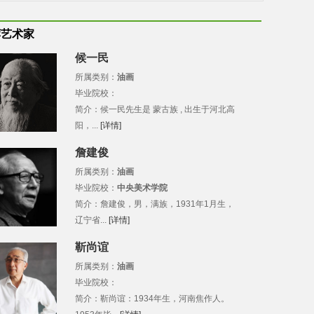
荐艺术家
候一民
所属类别：
油画
毕业院校：
简介：候一民先生是 蒙古族 , 出生于河北高
阳，...
[详情]
詹建俊
所属类别：
油画
毕业院校：
中央美术学院
简介：詹建俊，男，满族，1931年1月生，
辽宁省...
[详情]
靳尚谊
所属类别：
油画
毕业院校：
简介：靳尚谊：1934年生，河南焦作人。