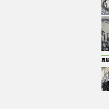
保利
品估
“江
代
最