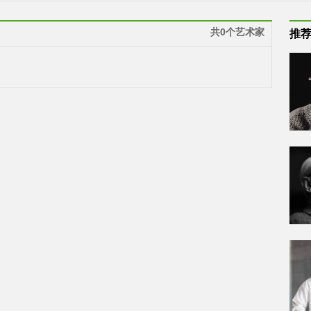
共0个艺术家
推