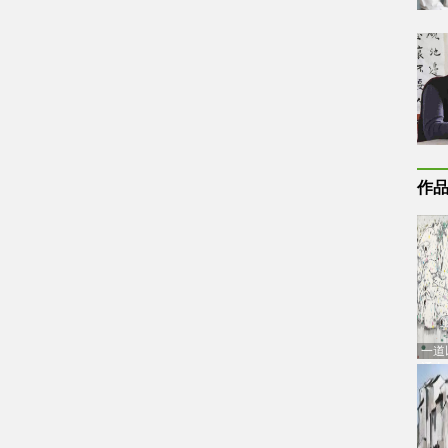
作
一道
通古