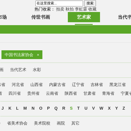
热门收索：
拍卖
秋拍
李虹霖
收藏
市场
传世书画
艺术家
当代
中国书法家协会
×
画
当代艺术
水彩
东省
河北省
山西省
内蒙古省
辽宁省
吉林省
黑龙江省
省
四川省
贵州省
云南省
陕西省
甘肃省
青海省
宁夏
J
K
L
M
N
O
P
Q
R
S
T
U
V
W
X
Y
Z
会
省美术协会
美术院校
画院
其它