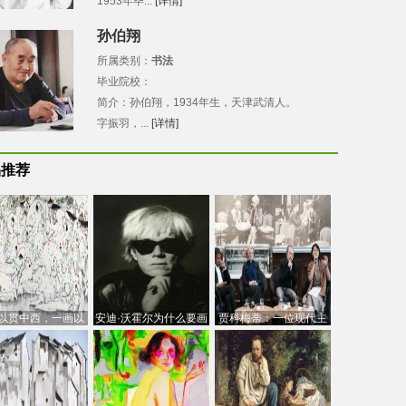
1953年毕...
[详情]
孙伯翔
所属类别：
书法
毕业院校：
简介：孙伯翔，1934年生，天津武清人。
字振羽，...
[详情]
品推荐
以贯中西，一画以
安迪·沃霍尔为什么要画
贾科梅蒂：一位现代主
今：吴冠中的绘画
芭比
义的“当代”艺术家
创