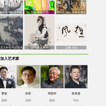
香港春拍千余件藏
周刚 水彩作品
画外音 |当法国最高傲的
价逾7亿港元，吴冠
艺术家，遇到全欧洲最
中
高
南”是怎样在中国近现
方增先 人物画
沈鹏 书法
油画史中失忆的？
新加入艺术家
曹俊
徐里
周韶华
曾来德
国画
油画
国画
书法