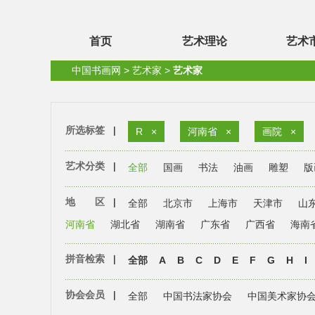
首页
艺术理论
艺术
中国书画网
>
艺术家
>
艺术家
所选标签
|
R
×
河南省
×
画院
×
艺术分类
|
全部
国画
书法
油画
雕塑
版
地 区
|
全部
北京市
上海市
天津市
山
河南省
湖北省
湖南省
广东省
广西省
海南
拼音检索
|
全部
A
B
C
D
E
F
G
H
I
协会会员
|
全部
中国书法家协会
中国美术家协