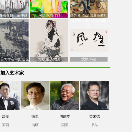
香港春拍千余件藏
周刚 水彩作品
画外音 |当法国最高傲的
价逾7亿港元，吴冠
艺术家，遇到全欧洲最
中
高
南”是怎样在中国近现
方增先 人物画
沈鹏 书法
油画史中失忆的？
新加入艺术家
曹俊
徐里
周韶华
曾来德
国画
油画
国画
书法