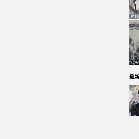
保利
品估
“江
代
最