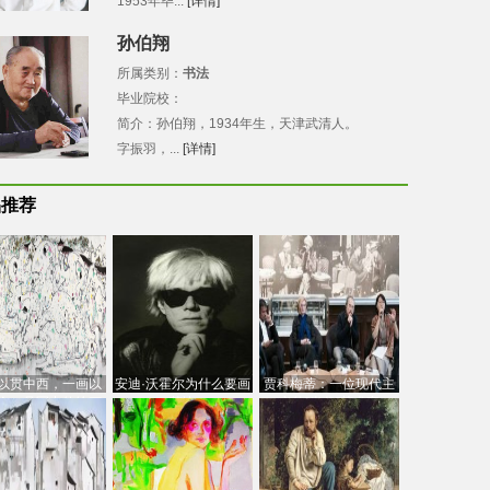
1953年毕...
[详情]
孙伯翔
所属类别：
书法
毕业院校：
简介：孙伯翔，1934年生，天津武清人。
字振羽，...
[详情]
品推荐
以贯中西，一画以
安迪·沃霍尔为什么要画
贾科梅蒂：一位现代主
今：吴冠中的绘画
芭比
义的“当代”艺术家
创