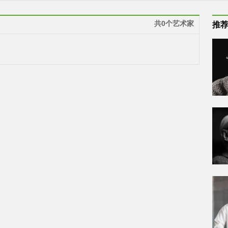
共0个艺术家
推