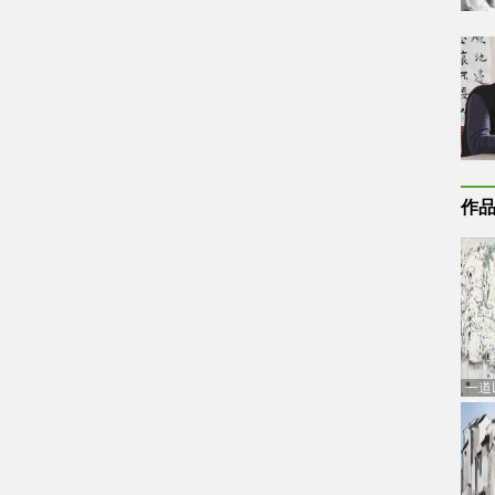
作
一道
通古