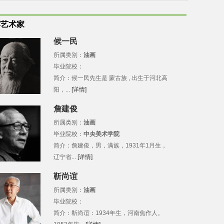
荐艺术家
候一民
所属类别：
油画
毕业院校：
简介：候一民先生是 蒙古族 , 出生于河北高
阳，...
[详情]
詹建俊
所属类别：
油画
毕业院校：
中央美术学院
简介：詹建俊，男，满族，1931年1月生，
辽宁省...
[详情]
靳尚谊
所属类别：
油画
毕业院校：
简介：靳尚谊：1934年生，河南焦作人。