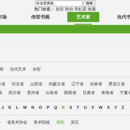
热门收索：
拍卖
秋拍
李虹霖
收藏
市场
传世书画
艺术家
当代
画
当代艺术
水彩
东省
河北省
山西省
内蒙古省
辽宁省
吉林省
黑龙江省
省
四川省
贵州省
云南省
陕西省
甘肃省
青海省
宁夏
J
K
L
M
N
O
P
Q
R
S
T
U
V
W
X
Y
Z
会
省美术协会
美术院校
画院
其它