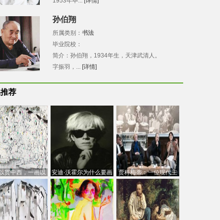
1953年毕...
[详情]
孙伯翔
所属类别：
书法
毕业院校：
简介：孙伯翔，1934年生，天津武清人。
字振羽，...
[详情]
品推荐
以贯中西，一画以
安迪·沃霍尔为什么要画
贾科梅蒂：一位现代主
今：吴冠中的绘画
芭比
义的“当代”艺术家
创