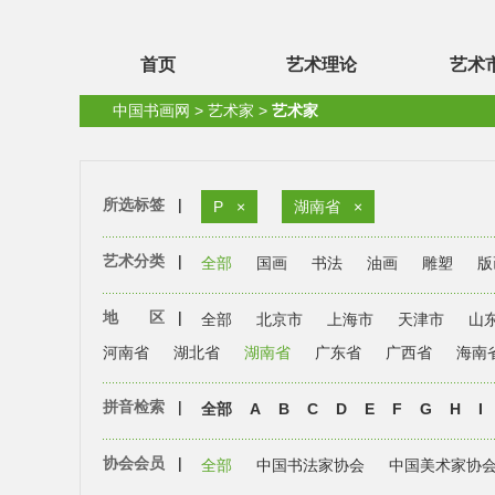
首页
艺术理论
艺术
中国书画网
>
艺术家
>
艺术家
所选标签
|
P
×
湖南省
×
艺术分类
|
全部
国画
书法
油画
雕塑
版
地 区
|
全部
北京市
上海市
天津市
山
河南省
湖北省
湖南省
广东省
广西省
海南
拼音检索
|
全部
A
B
C
D
E
F
G
H
I
协会会员
|
全部
中国书法家协会
中国美术家协