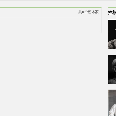
共0个艺术家
推