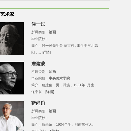
荐艺术家
候一民
所属类别：
油画
毕业院校：
简介：候一民先生是 蒙古族 , 出生于河北高
阳，...
[详情]
詹建俊
所属类别：
油画
毕业院校：
中央美术学院
简介：詹建俊，男，满族，1931年1月生，
辽宁省...
[详情]
靳尚谊
所属类别：
油画
毕业院校：
简介：靳尚谊：1934年生，河南焦作人。