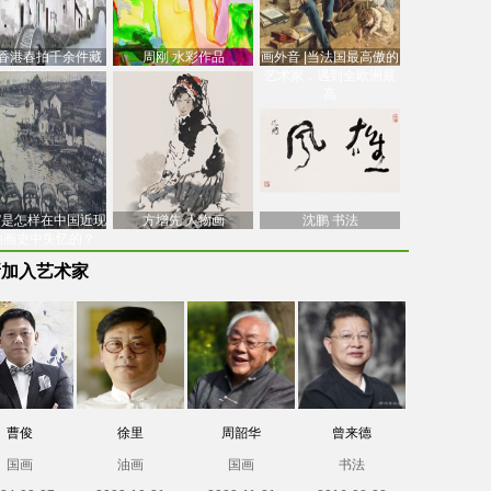
香港春拍千余件藏
周刚 水彩作品
画外音 |当法国最高傲的
价逾7亿港元，吴冠
艺术家，遇到全欧洲最
中
高
南”是怎样在中国近现
方增先 人物画
沈鹏 书法
油画史中失忆的？
新加入艺术家
曹俊
徐里
周韶华
曾来德
国画
油画
国画
书法