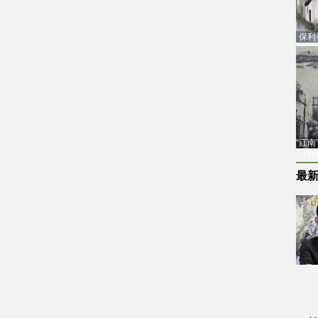
保利
品估
“江
代
最