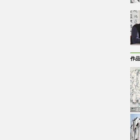
作
一道
通古