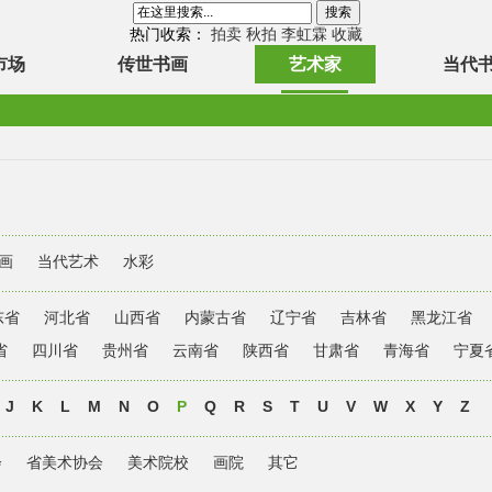
热门收索：
拍卖
秋拍
李虹霖
收藏
市场
传世书画
艺术家
当代
画
当代艺术
水彩
东省
河北省
山西省
内蒙古省
辽宁省
吉林省
黑龙江省
省
四川省
贵州省
云南省
陕西省
甘肃省
青海省
宁夏
J
K
L
M
N
O
P
Q
R
S
T
U
V
W
X
Y
Z
会
省美术协会
美术院校
画院
其它