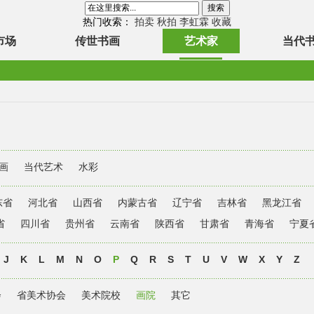
热门收索：
拍卖
秋拍
李虹霖
收藏
市场
传世书画
艺术家
当代
画
当代艺术
水彩
东省
河北省
山西省
内蒙古省
辽宁省
吉林省
黑龙江省
省
四川省
贵州省
云南省
陕西省
甘肃省
青海省
宁夏
J
K
L
M
N
O
P
Q
R
S
T
U
V
W
X
Y
Z
会
省美术协会
美术院校
画院
其它