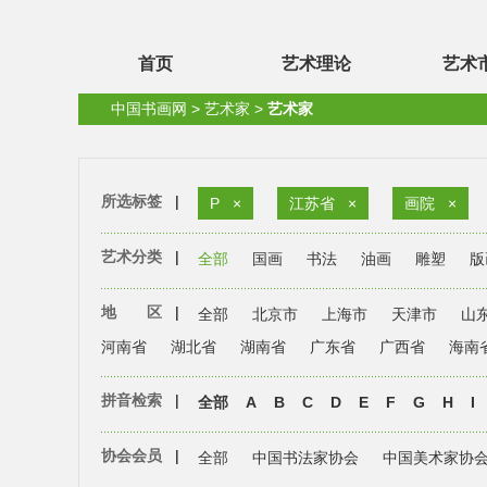
首页
艺术理论
艺术
中国书画网
>
艺术家
>
艺术家
所选标签
|
P
×
江苏省
×
画院
×
艺术分类
|
全部
国画
书法
油画
雕塑
版
地 区
|
全部
北京市
上海市
天津市
山
河南省
湖北省
湖南省
广东省
广西省
海南
拼音检索
|
全部
A
B
C
D
E
F
G
H
I
协会会员
|
全部
中国书法家协会
中国美术家协