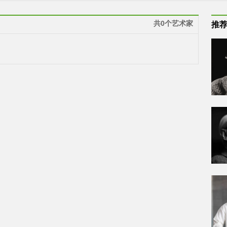
共0个艺术家
推