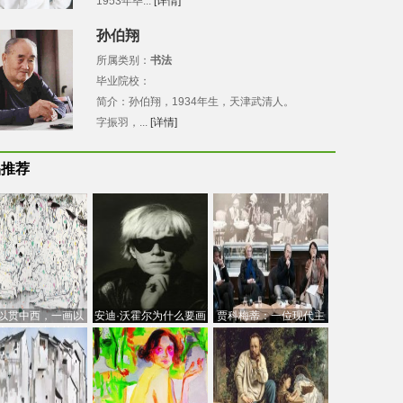
1953年毕...
[详情]
孙伯翔
所属类别：
书法
毕业院校：
简介：孙伯翔，1934年生，天津武清人。
字振羽，...
[详情]
品推荐
以贯中西，一画以
安迪·沃霍尔为什么要画
贾科梅蒂：一位现代主
今：吴冠中的绘画
芭比
义的“当代”艺术家
创