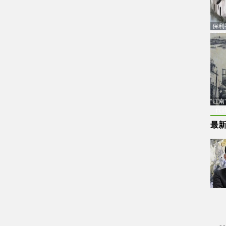
保利
品估
“江
代
最