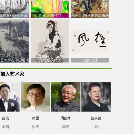
香港春拍千余件藏
周刚 水彩作品
画外音 |当法国最高傲的
价逾7亿港元，吴冠
艺术家，遇到全欧洲最
中
高
南”是怎样在中国近现
方增先 人物画
沈鹏 书法
油画史中失忆的？
新加入艺术家
曹俊
徐里
周韶华
曾来德
国画
油画
国画
书法