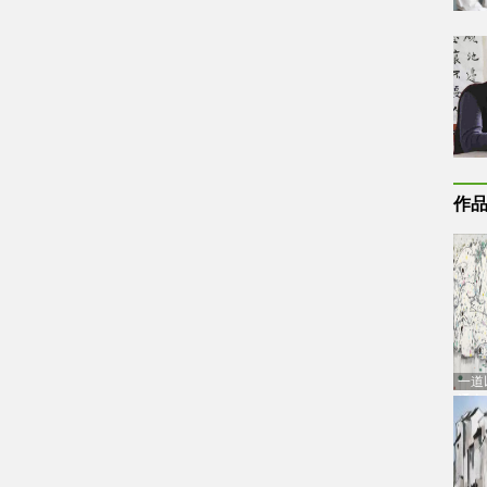
作
一道
通古