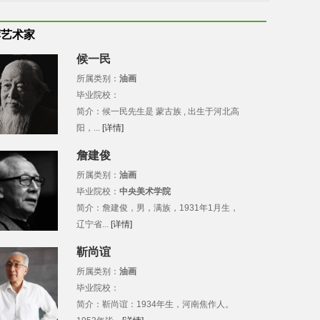
荐艺术家
候一民
所属类别：
油画
毕业院校：
简介：候一民先生是 蒙古族 , 出生于河北高
阳，...
[详情]
詹建俊
所属类别：
油画
毕业院校：
中央美术学院
简介：詹建俊，男，满族，1931年1月生，
辽宁省...
[详情]
靳尚谊
所属类别：
油画
毕业院校：
简介：靳尚谊：1934年生，河南焦作人。