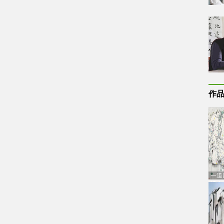
作
一道
通古