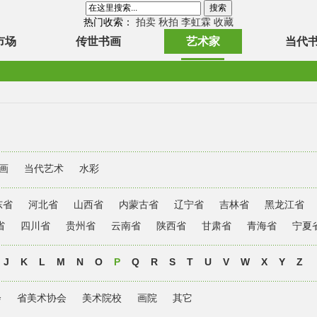
热门收索：
拍卖
秋拍
李虹霖
收藏
市场
传世书画
艺术家
当代
画
当代艺术
水彩
东省
河北省
山西省
内蒙古省
辽宁省
吉林省
黑龙江省
省
四川省
贵州省
云南省
陕西省
甘肃省
青海省
宁夏
J
K
L
M
N
O
P
Q
R
S
T
U
V
W
X
Y
Z
会
省美术协会
美术院校
画院
其它