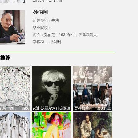
1953年毕...
[详情]
孙伯翔
所属类别：
书法
毕业院校：
简介：孙伯翔，1934年生，天津武清人。
字振羽，...
[详情]
品推荐
以贯中西，一画以
安迪·沃霍尔为什么要画
贾科梅蒂：一位现代主
今：吴冠中的绘画
芭比
义的“当代”艺术家
创