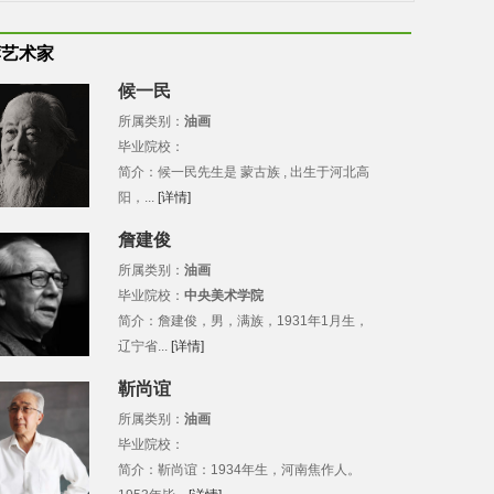
荐艺术家
候一民
所属类别：
油画
毕业院校：
简介：候一民先生是 蒙古族 , 出生于河北高
阳，...
[详情]
詹建俊
所属类别：
油画
毕业院校：
中央美术学院
简介：詹建俊，男，满族，1931年1月生，
辽宁省...
[详情]
靳尚谊
所属类别：
油画
毕业院校：
简介：靳尚谊：1934年生，河南焦作人。