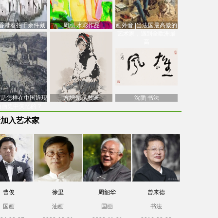
香港春拍千余件藏
周刚 水彩作品
画外音 |当法国最高傲的
价逾7亿港元，吴冠
艺术家，遇到全欧洲最
中
高
南”是怎样在中国近现
方增先 人物画
沈鹏 书法
油画史中失忆的？
新加入艺术家
曹俊
徐里
周韶华
曾来德
国画
油画
国画
书法