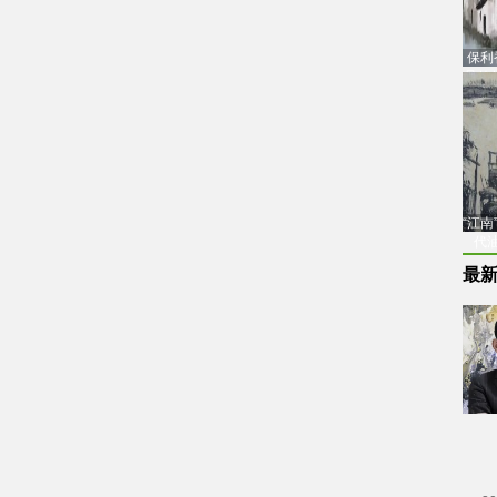
保利
品估
“江
代
最