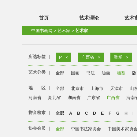
首页
艺术理论
艺术
中国书画网
>
艺术家
>
艺术家
所选标签
|
P
×
广西省
×
雕塑
×
艺术分类
|
全部
国画
书法
油画
雕塑
版
地 区
|
全部
北京市
上海市
天津市
山
河南省
湖北省
湖南省
广东省
广西省
海南
拼音检索
|
全部
A
B
C
D
E
F
G
H
I
协会会员
|
全部
中国书法家协会
中国美术家协