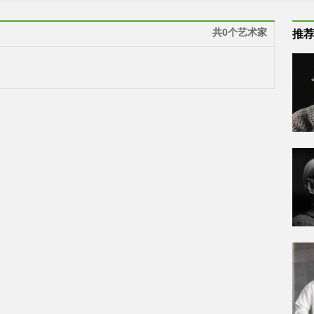
共0个艺术家
推