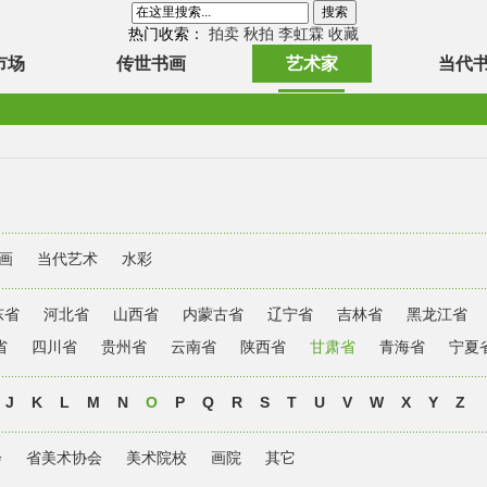
热门收索：
拍卖
秋拍
李虹霖
收藏
市场
传世书画
艺术家
当代
画
当代艺术
水彩
东省
河北省
山西省
内蒙古省
辽宁省
吉林省
黑龙江省
省
四川省
贵州省
云南省
陕西省
甘肃省
青海省
宁夏
J
K
L
M
N
O
P
Q
R
S
T
U
V
W
X
Y
Z
会
省美术协会
美术院校
画院
其它