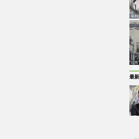
保利
品估
“江
代
最