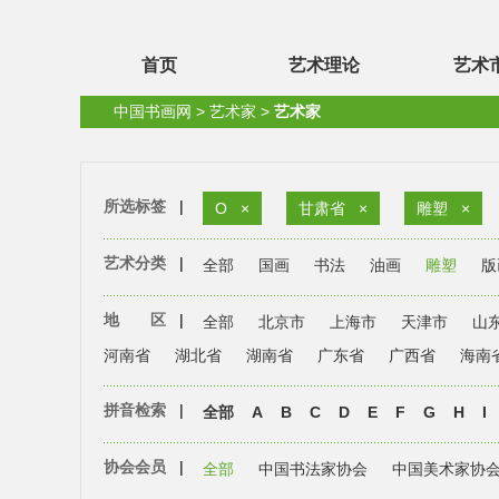
首页
艺术理论
艺术
中国书画网
>
艺术家
>
艺术家
所选标签
|
O
×
甘肃省
×
雕塑
×
艺术分类
|
全部
国画
书法
油画
雕塑
版
地 区
|
全部
北京市
上海市
天津市
山
河南省
湖北省
湖南省
广东省
广西省
海南
拼音检索
|
全部
A
B
C
D
E
F
G
H
I
协会会员
|
全部
中国书法家协会
中国美术家协