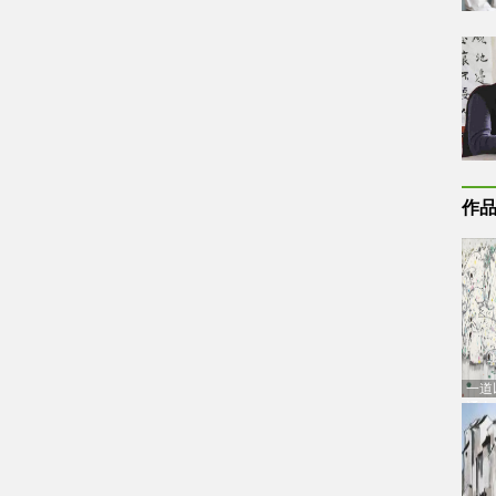
作
一道
通古