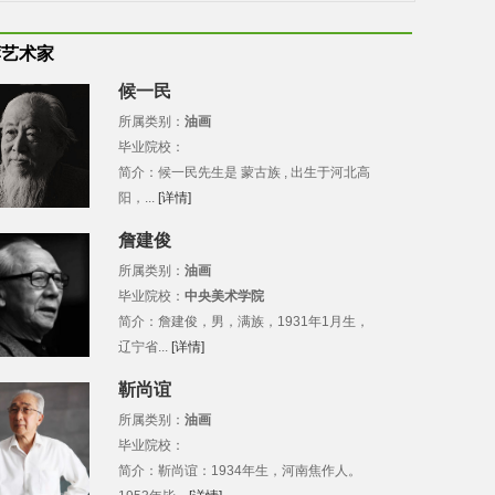
荐艺术家
候一民
所属类别：
油画
毕业院校：
简介：候一民先生是 蒙古族 , 出生于河北高
阳，...
[详情]
詹建俊
所属类别：
油画
毕业院校：
中央美术学院
简介：詹建俊，男，满族，1931年1月生，
辽宁省...
[详情]
靳尚谊
所属类别：
油画
毕业院校：
简介：靳尚谊：1934年生，河南焦作人。