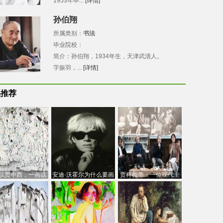
1953年毕...
[详情]
孙伯翔
所属类别：
书法
毕业院校：
简介：孙伯翔，1934年生，天津武清人。
字振羽，...
[详情]
品推荐
以贯中西，一画以
安迪·沃霍尔为什么要画
贾科梅蒂：一位现代主
今：吴冠中的绘画
芭比
义的“当代”艺术家
创