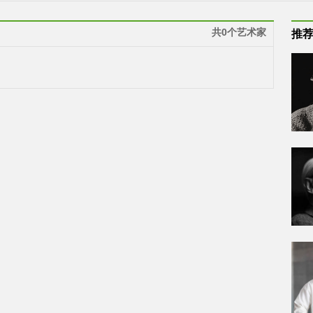
共0个艺术家
推