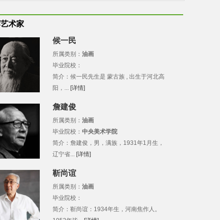
荐艺术家
候一民
所属类别：
油画
毕业院校：
简介：候一民先生是 蒙古族 , 出生于河北高
阳，...
[详情]
詹建俊
所属类别：
油画
毕业院校：
中央美术学院
简介：詹建俊，男，满族，1931年1月生，
辽宁省...
[详情]
靳尚谊
所属类别：
油画
毕业院校：
简介：靳尚谊：1934年生，河南焦作人。