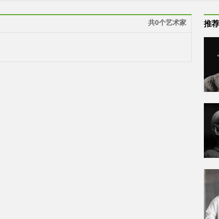
共0个艺术家
推