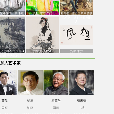
香港春拍千余件藏
周刚 水彩作品
画外音 |当法国最高傲的
价逾7亿港元，吴冠
艺术家，遇到全欧洲最
中
高
南”是怎样在中国近现
方增先 人物画
沈鹏 书法
油画史中失忆的？
新加入艺术家
曹俊
徐里
周韶华
曾来德
国画
油画
国画
书法