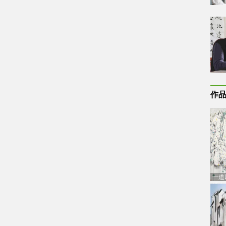
作
一道
通古