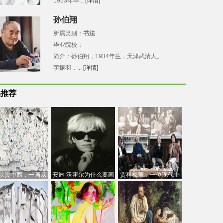
1953年毕...
[详情]
孙伯翔
所属类别：
书法
毕业院校：
简介：孙伯翔，1934年生，天津武清人。
字振羽，...
[详情]
品推荐
以贯中西，一画以
安迪·沃霍尔为什么要画
贾科梅蒂：一位现代主
今：吴冠中的绘画
芭比
义的“当代”艺术家
创