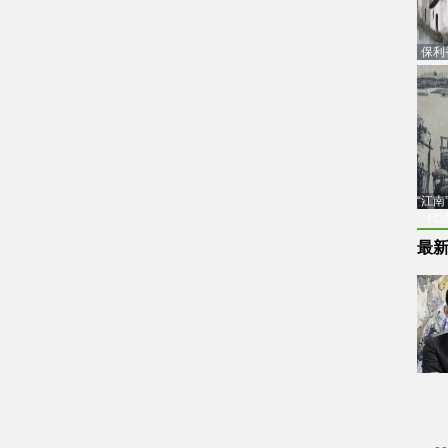
保利
品估
“江
代
最