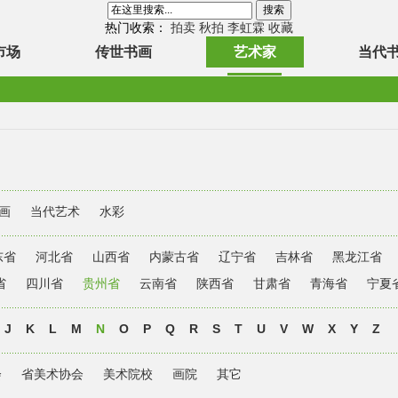
热门收索：
拍卖
秋拍
李虹霖
收藏
市场
传世书画
艺术家
当代
画
当代艺术
水彩
东省
河北省
山西省
内蒙古省
辽宁省
吉林省
黑龙江省
省
四川省
贵州省
云南省
陕西省
甘肃省
青海省
宁夏
J
K
L
M
N
O
P
Q
R
S
T
U
V
W
X
Y
Z
会
省美术协会
美术院校
画院
其它