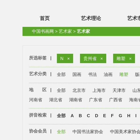
首页
艺术理论
艺术
中国书画网
>
艺术家
>
艺术家
所选标签
|
N
×
贵州省
×
雕塑
×
艺术分类
|
全部
国画
书法
油画
雕塑
版
地 区
|
全部
北京市
上海市
天津市
山
河南省
湖北省
湖南省
广东省
广西省
海南
拼音检索
|
全部
A
B
C
D
E
F
G
H
I
协会会员
|
全部
中国书法家协会
中国美术家协