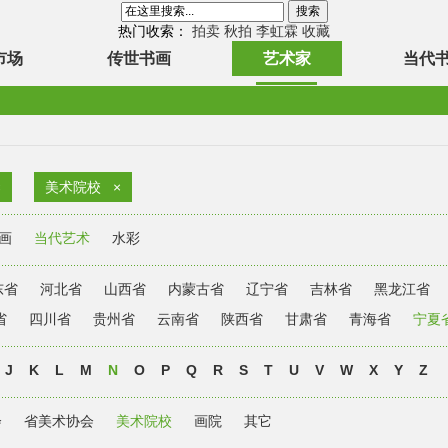
热门收索：
拍卖
秋拍
李虹霖
收藏
市场
传世书画
艺术家
当代
×
美术院校
×
画
当代艺术
水彩
东省
河北省
山西省
内蒙古省
辽宁省
吉林省
黑龙江省
省
四川省
贵州省
云南省
陕西省
甘肃省
青海省
宁夏
J
K
L
M
N
O
P
Q
R
S
T
U
V
W
X
Y
Z
会
省美术协会
美术院校
画院
其它