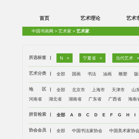
首页
艺术理论
艺术
中国书画网
>
艺术家
>
艺术家
所选标签
|
N
×
宁夏省
×
当代艺术
艺术分类
|
全部
国画
书法
油画
雕塑
版
地 区
|
全部
北京市
上海市
天津市
山
河南省
湖北省
湖南省
广东省
广西省
海南
拼音检索
|
全部
A
B
C
D
E
F
G
H
I
协会会员
|
全部
中国书法家协会
中国美术家协