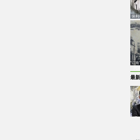
保利
品估
“江
代
最