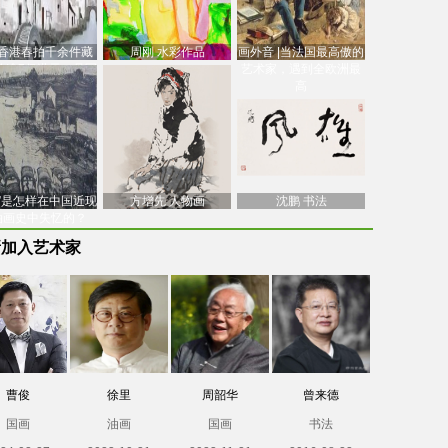
香港春拍千余件藏
周刚 水彩作品
画外音 |当法国最高傲的
价逾7亿港元，吴冠
艺术家，遇到全欧洲最
中
高
南”是怎样在中国近现
方增先 人物画
沈鹏 书法
油画史中失忆的？
新加入艺术家
曹俊
徐里
周韶华
曾来德
国画
油画
国画
书法