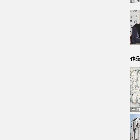
作
一道
通古