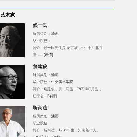
荐艺术家
候一民
所属类别：
油画
毕业院校：
简介：候一民先生是 蒙古族 , 出生于河北高
阳，...
[详情]
詹建俊
所属类别：
油画
毕业院校：
中央美术学院
简介：詹建俊，男，满族，1931年1月生，
辽宁省...
[详情]
靳尚谊
所属类别：
油画
毕业院校：
简介：靳尚谊：1934年生，河南焦作人。