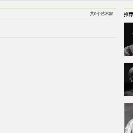
共0个艺术家
推