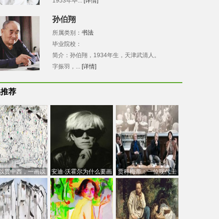
1953年毕...
[详情]
孙伯翔
所属类别：
书法
毕业院校：
简介：孙伯翔，1934年生，天津武清人。
字振羽，...
[详情]
品推荐
以贯中西，一画以
安迪·沃霍尔为什么要画
贾科梅蒂：一位现代主
今：吴冠中的绘画
芭比
义的“当代”艺术家
创