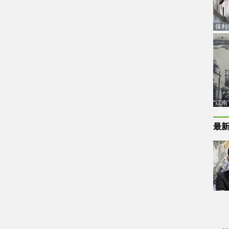
保利
品估
“江
代
最