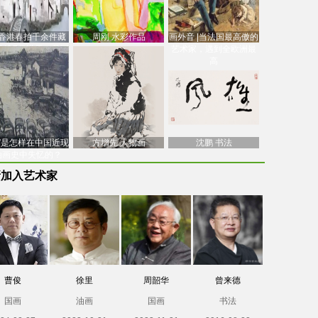
香港春拍千余件藏
周刚 水彩作品
画外音 |当法国最高傲的
价逾7亿港元，吴冠
艺术家，遇到全欧洲最
中
高
南”是怎样在中国近现
方增先 人物画
沈鹏 书法
油画史中失忆的？
新加入艺术家
曹俊
徐里
周韶华
曾来德
国画
油画
国画
书法