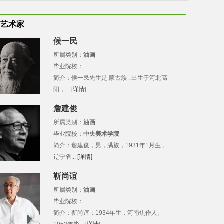
荐艺术家
候一民
所属类别：
油画
毕业院校：
简介：候一民先生是 蒙古族 , 出生于河北高
阳，...
[详情]
詹建俊
所属类别：
油画
毕业院校：
中央美术学院
简介：詹建俊，男，满族，1931年1月生，
辽宁省...
[详情]
靳尚谊
所属类别：
油画
毕业院校：
简介：靳尚谊：1934年生，河南焦作人。