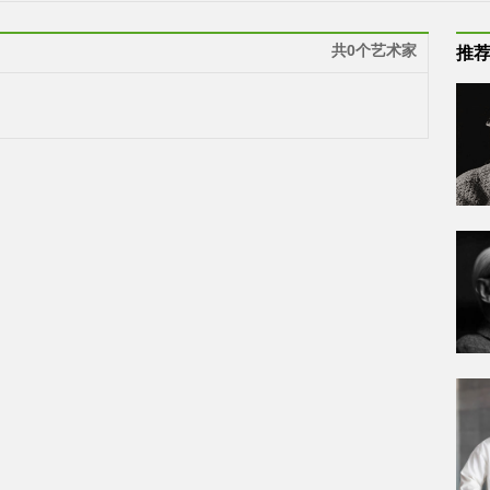
共0个艺术家
推