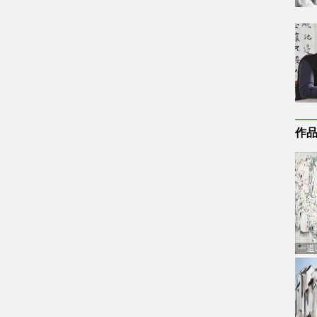
作
一道
通古