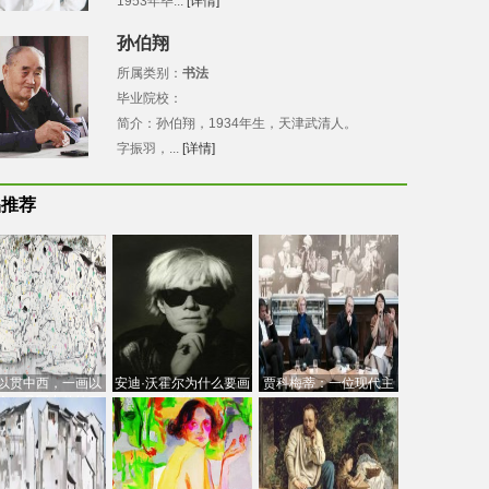
1953年毕...
[详情]
孙伯翔
所属类别：
书法
毕业院校：
简介：孙伯翔，1934年生，天津武清人。
字振羽，...
[详情]
品推荐
以贯中西，一画以
安迪·沃霍尔为什么要画
贾科梅蒂：一位现代主
今：吴冠中的绘画
芭比
义的“当代”艺术家
创