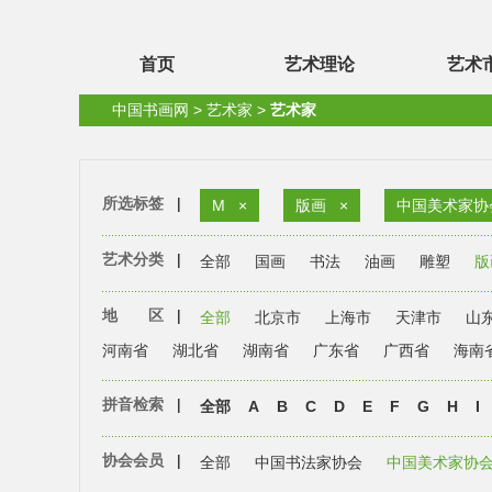
首页
艺术理论
艺术
中国书画网
>
艺术家
>
艺术家
所选标签
|
M
×
版画
×
中国美术家协
艺术分类
|
全部
国画
书法
油画
雕塑
版
地 区
|
全部
北京市
上海市
天津市
山
河南省
湖北省
湖南省
广东省
广西省
海南
拼音检索
|
全部
A
B
C
D
E
F
G
H
I
协会会员
|
全部
中国书法家协会
中国美术家协