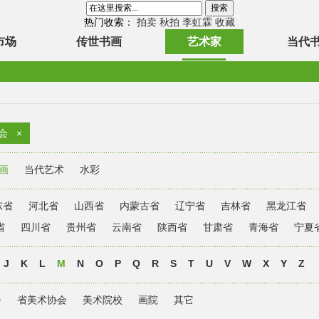
热门收索：
拍卖
秋拍
李虹霖
收藏
市场
传世书画
艺术家
当代
会
×
画
当代艺术
水彩
东省
河北省
山西省
内蒙古省
辽宁省
吉林省
黑龙江省
省
四川省
贵州省
云南省
陕西省
甘肃省
青海省
宁夏
J
K
L
M
N
O
P
Q
R
S
T
U
V
W
X
Y
Z
会
省美术协会
美术院校
画院
其它