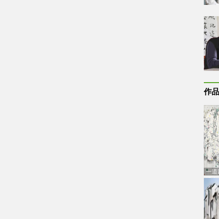
作
一道
通古