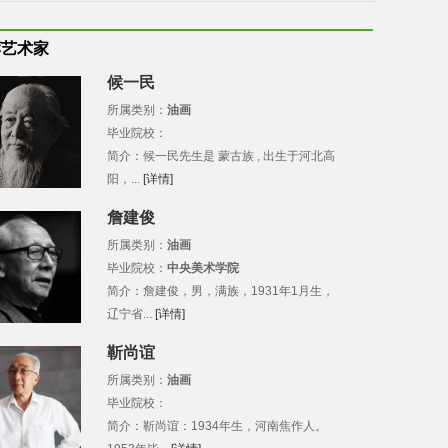
荐艺术家
候一民
所属类别：
油画
毕业院校：
简介：候一民先生是 蒙古族 , 出生于河北高
阳，...
[详情]
詹建俊
所属类别：
油画
毕业院校：
中央美术学院
简介：詹建俊，男，满族，1931年1月生，
辽宁省...
[详情]
靳尚谊
所属类别：
油画
毕业院校：
简介：靳尚谊：1934年生，河南焦作人。