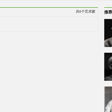
共0个艺术家
推