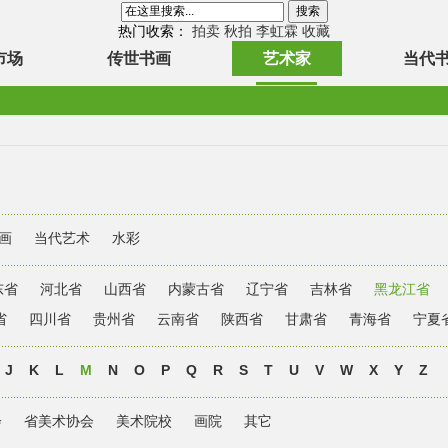
热门收索：
拍卖
秋拍
李虹霖
收藏
市场
传世书画
艺术家
当代
画
当代艺术
水彩
东省
河北省
山西省
内蒙古省
辽宁省
吉林省
黑龙江省
省
四川省
贵州省
云南省
陕西省
甘肃省
青海省
宁夏
J
K
L
M
N
O
P
Q
R
S
T
U
V
W
X
Y
Z
会
省美术协会
美术院校
画院
其它