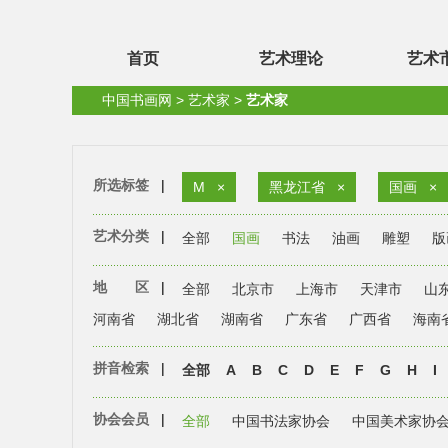
首页
艺术理论
艺术
中国书画网
>
艺术家
>
艺术家
所选标签
|
M
×
黑龙江省
×
国画
×
艺术分类
|
全部
国画
书法
油画
雕塑
版
地 区
|
全部
北京市
上海市
天津市
山
河南省
湖北省
湖南省
广东省
广西省
海南
拼音检索
|
全部
A
B
C
D
E
F
G
H
I
协会会员
|
全部
中国书法家协会
中国美术家协