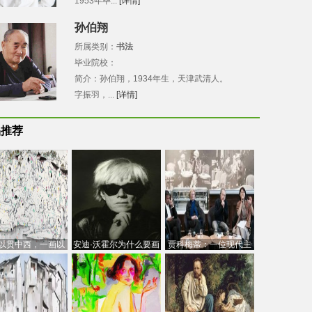
1953年毕...
[详情]
孙伯翔
所属类别：
书法
毕业院校：
简介：孙伯翔，1934年生，天津武清人。
字振羽，...
[详情]
品推荐
以贯中西，一画以
安迪·沃霍尔为什么要画
贾科梅蒂：一位现代主
今：吴冠中的绘画
芭比
义的“当代”艺术家
创