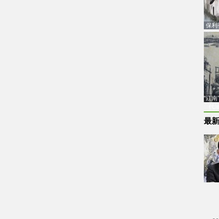
保利
品估
“江
代
最