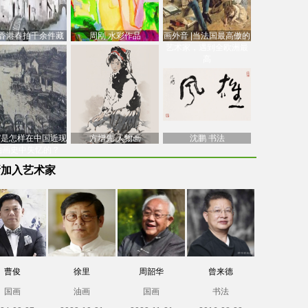
香港春拍千余件藏
周刚 水彩作品
画外音 |当法国最高傲的
价逾7亿港元，吴冠
艺术家，遇到全欧洲最
中
高
南”是怎样在中国近现
方增先 人物画
沈鹏 书法
油画史中失忆的？
新加入艺术家
曹俊
徐里
周韶华
曾来德
国画
油画
国画
书法