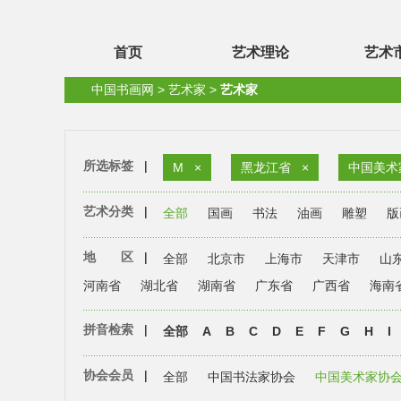
首页
艺术理论
艺术
中国书画网
>
艺术家
>
艺术家
所选标签
|
M
×
黑龙江省
×
中国美术
艺术分类
|
全部
国画
书法
油画
雕塑
版
地 区
|
全部
北京市
上海市
天津市
山
河南省
湖北省
湖南省
广东省
广西省
海南
拼音检索
|
全部
A
B
C
D
E
F
G
H
I
协会会员
|
全部
中国书法家协会
中国美术家协