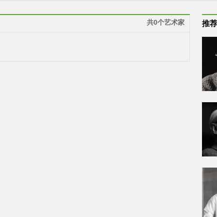
共0个艺术家
推