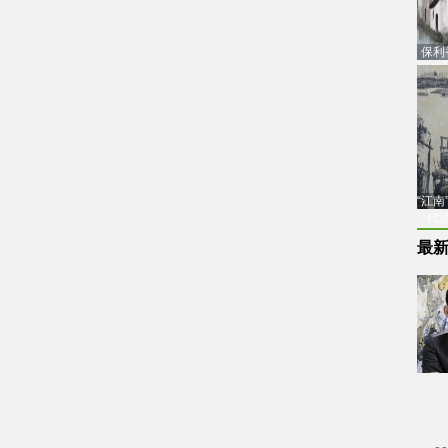
保利
品估
“江
代
最