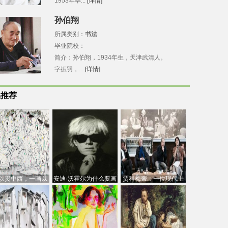
1953年毕...
[详情]
孙伯翔
所属类别：
书法
毕业院校：
简介：孙伯翔，1934年生，天津武清人。
字振羽，...
[详情]
品推荐
以贯中西，一画以
安迪·沃霍尔为什么要画
贾科梅蒂：一位现代主
今：吴冠中的绘画
芭比
义的“当代”艺术家
创