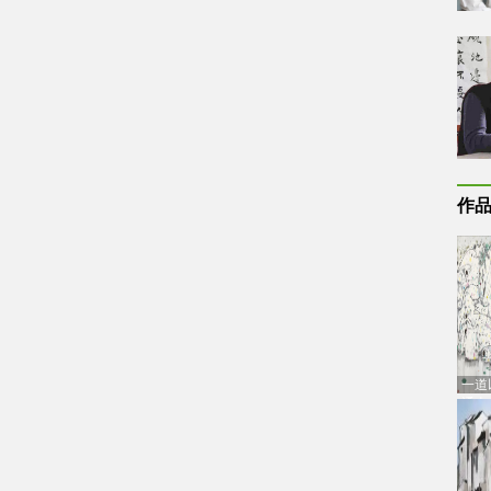
作
一道
通古