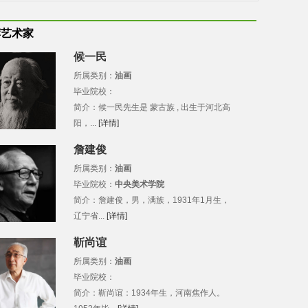
荐艺术家
候一民
所属类别：
油画
毕业院校：
简介：候一民先生是 蒙古族 , 出生于河北高
阳，...
[详情]
詹建俊
所属类别：
油画
毕业院校：
中央美术学院
简介：詹建俊，男，满族，1931年1月生，
辽宁省...
[详情]
靳尚谊
所属类别：
油画
毕业院校：
简介：靳尚谊：1934年生，河南焦作人。