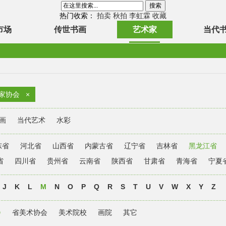
热门收索：
拍卖
秋拍
李虹霖
收藏
市场
传世书画
艺术家
当代
家协会
×
画
当代艺术
水彩
东省
河北省
山西省
内蒙古省
辽宁省
吉林省
黑龙江省
省
四川省
贵州省
云南省
陕西省
甘肃省
青海省
宁夏
J
K
L
M
N
O
P
Q
R
S
T
U
V
W
X
Y
Z
会
省美术协会
美术院校
画院
其它