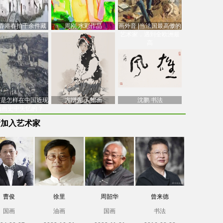
香港春拍千余件藏
周刚 水彩作品
画外音 |当法国最高傲的
价逾7亿港元，吴冠
艺术家，遇到全欧洲最
中
高
南”是怎样在中国近现
方增先 人物画
沈鹏 书法
油画史中失忆的？
新加入艺术家
曹俊
徐里
周韶华
曾来德
国画
油画
国画
书法