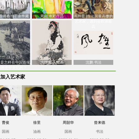
香港春拍千余件藏
周刚 水彩作品
画外音 |当法国最高傲的
价逾7亿港元，吴冠
艺术家，遇到全欧洲最
中
高
南”是怎样在中国近现
方增先 人物画
沈鹏 书法
油画史中失忆的？
新加入艺术家
曹俊
徐里
周韶华
曾来德
国画
油画
国画
书法