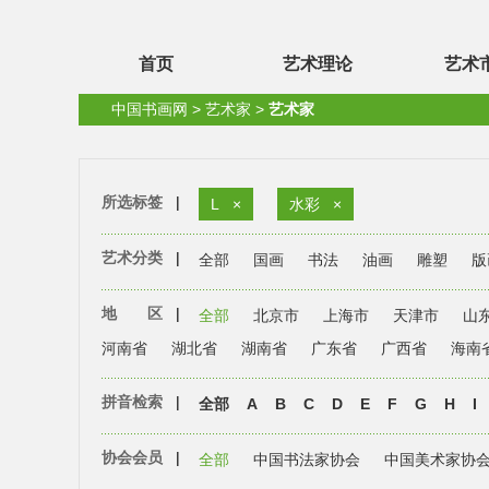
首页
艺术理论
艺术
中国书画网
>
艺术家
>
艺术家
所选标签
|
L
×
水彩
×
艺术分类
|
全部
国画
书法
油画
雕塑
版
地 区
|
全部
北京市
上海市
天津市
山
河南省
湖北省
湖南省
广东省
广西省
海南
拼音检索
|
全部
A
B
C
D
E
F
G
H
I
协会会员
|
全部
中国书法家协会
中国美术家协