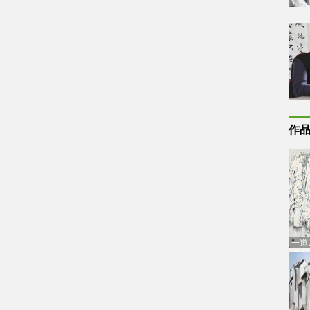
作
一道
通古