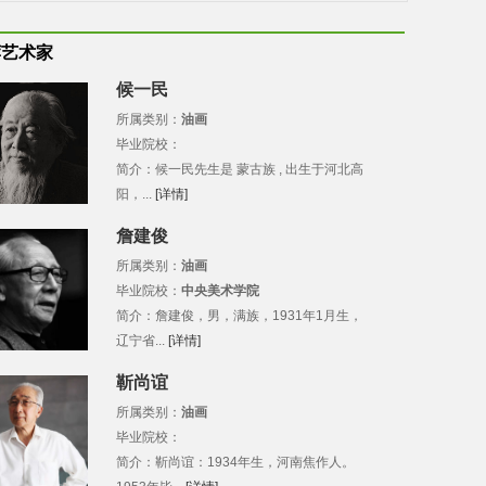
荐艺术家
候一民
所属类别：
油画
毕业院校：
简介：候一民先生是 蒙古族 , 出生于河北高
阳，...
[详情]
詹建俊
所属类别：
油画
毕业院校：
中央美术学院
简介：詹建俊，男，满族，1931年1月生，
辽宁省...
[详情]
靳尚谊
所属类别：
油画
毕业院校：
简介：靳尚谊：1934年生，河南焦作人。