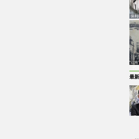
保利
品估
“江
代
最