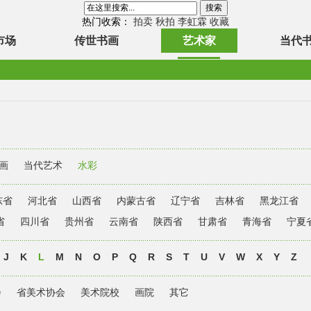
热门收索：
拍卖
秋拍
李虹霖
收藏
市场
传世书画
艺术家
当代
画
当代艺术
水彩
东省
河北省
山西省
内蒙古省
辽宁省
吉林省
黑龙江省
省
四川省
贵州省
云南省
陕西省
甘肃省
青海省
宁夏
J
K
L
M
N
O
P
Q
R
S
T
U
V
W
X
Y
Z
会
省美术协会
美术院校
画院
其它