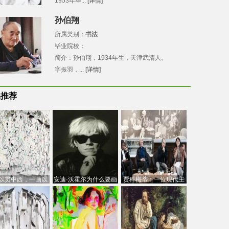
1953年毕...
[详情]
孙伯翔
所属类别：
书法
毕业院校：
简介：孙伯翔，1934年生，天津武清人。
字振羽，...
[详情]
品推荐
以贯中西，一画以
安迪·沃霍尔为什么要画
贾科梅蒂：一位现代主
今：吴冠中的绘画
芭比
义的“当代”艺术家
创