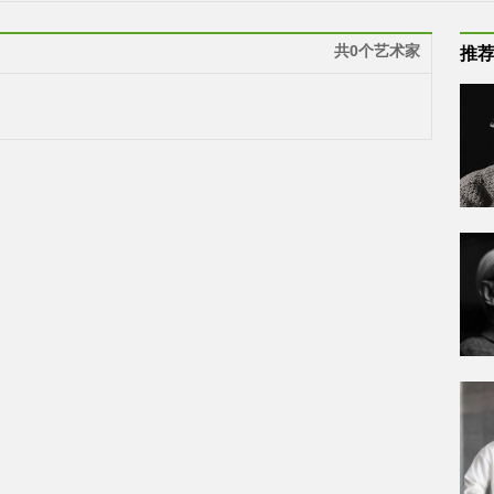
共0个艺术家
推