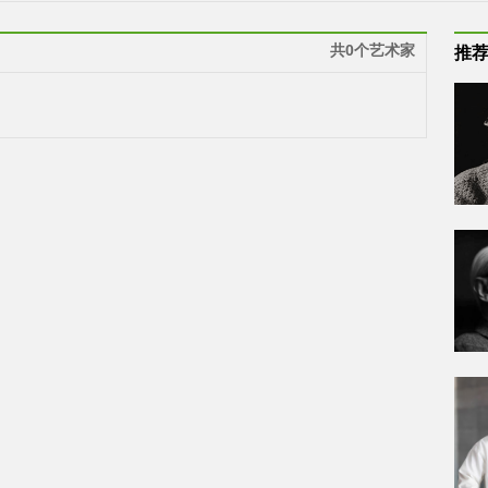
共0个艺术家
推