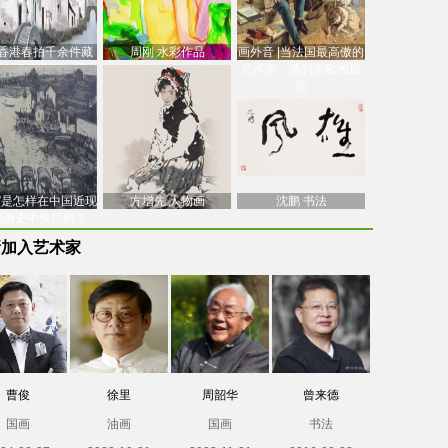
香港春拍千余件藏
周刚 水彩作品
画外音 |当法国最高傲的
价逾7亿港元，吴冠
艺术家，遇到全欧洲最
中
高
南”是怎样在中国近现
方增先 人物画
沈鹏 书法
油画史中失忆的？
新加入艺术家
曹俊
徐里
周韶华
曾来德
国画
油画
国画
书法