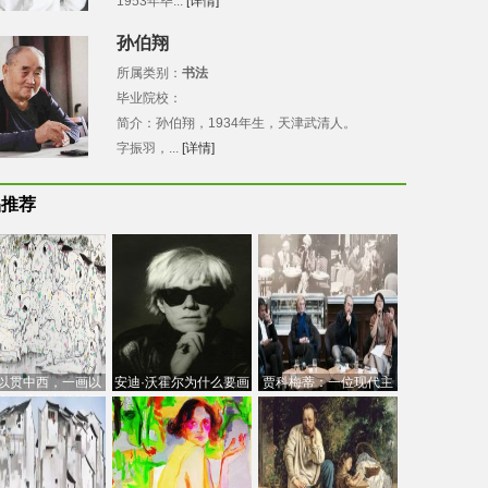
1953年毕...
[详情]
孙伯翔
所属类别：
书法
毕业院校：
简介：孙伯翔，1934年生，天津武清人。
字振羽，...
[详情]
品推荐
以贯中西，一画以
安迪·沃霍尔为什么要画
贾科梅蒂：一位现代主
今：吴冠中的绘画
芭比
义的“当代”艺术家
创