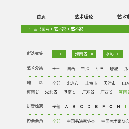
首页
艺术理论
艺术
中国书画网
>
艺术家
>
艺术家
所选标签
|
I
×
海南省
×
水彩
×
艺术分类
|
全部
国画
书法
油画
雕塑
版
地 区
|
全部
北京市
上海市
天津市
山
河南省
湖北省
湖南省
广东省
广西省
海南
拼音检索
|
全部
A
B
C
D
E
F
G
H
I
协会会员
|
全部
中国书法家协会
中国美术家协