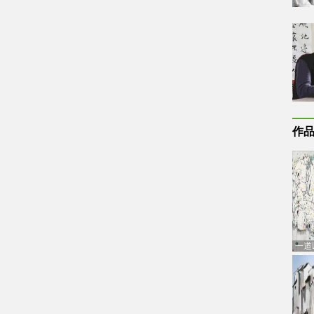
作
一道
通古