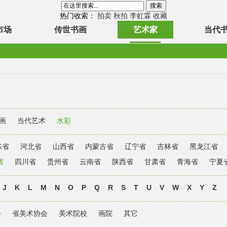
热门收索：
拍卖
秋拍
李虹霖
收藏
市场
传世书画
艺术家
当代
画
当代艺术
水彩
东省
河北省
山西省
内蒙古省
辽宁省
吉林省
黑龙江省
省
四川省
贵州省
云南省
陕西省
甘肃省
青海省
宁夏
J
K
L
M
N
O
P
Q
R
S
T
U
V
W
X
Y
Z
会
省美术协会
美术院校
画院
其它