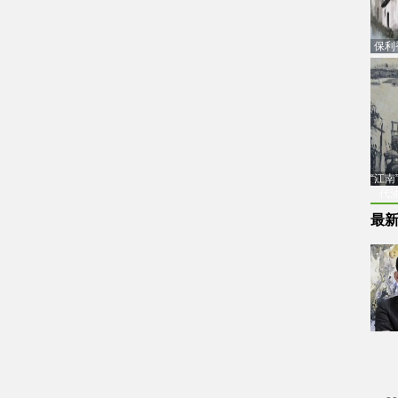
保利
品估
“江
代
最