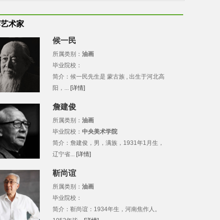
荐艺术家
候一民
所属类别：
油画
毕业院校：
简介：候一民先生是 蒙古族 , 出生于河北高
阳，...
[详情]
詹建俊
所属类别：
油画
毕业院校：
中央美术学院
简介：詹建俊，男，满族，1931年1月生，
辽宁省...
[详情]
靳尚谊
所属类别：
油画
毕业院校：
简介：靳尚谊：1934年生，河南焦作人。